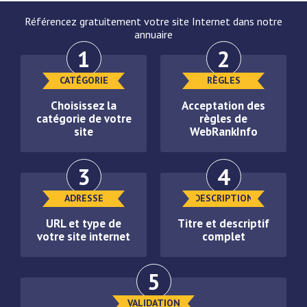
Référencez gratuitement votre site Internet dans notre
annuaire
1
2
CATÉGORIE
RÈGLES
Choisissez la
Acceptation des
catégorie de votre
règles de
site
WebRankInfo
3
4
ADRESSE
DESCRIPTION
URL et type de
Titre et descriptif
votre site internet
complet
5
VALIDATION