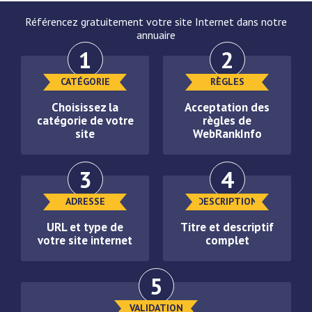
Référencez gratuitement votre site Internet dans notre
annuaire
1
2
CATÉGORIE
RÈGLES
Choisissez la
Acceptation des
catégorie de votre
règles de
site
WebRankInfo
3
4
ADRESSE
DESCRIPTION
URL et type de
Titre et descriptif
votre site internet
complet
5
VALIDATION