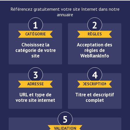
Référencez gratuitement votre site Internet dans notre
annuaire
1
2
CATÉGORIE
RÈGLES
Choisissez la
Acceptation des
catégorie de votre
règles de
site
WebRankInfo
3
4
ADRESSE
DESCRIPTION
URL et type de
Titre et descriptif
votre site internet
complet
5
VALIDATION