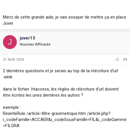
Merci de cette grande aide, je vais essayer de mettre ça en place
Juver
juver13
J
Nouveau WRInaute
31 Août 2006
#4
2 dernières questions et je serais au top de la réécriture d'url
:wink:
dans le fichier .htaccess, les règles de réécriture d'url doivent
être écrites les unes derrières les autres ?
exemple :
RewriteRule /article-filtre-gravimetrique.htm /article.php?
i_codeFamille=ACCAER&i_codeSousFamille=FIL&i_codeGamme
=FILGRA