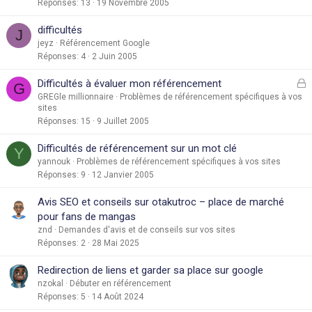
Réponses
13
19 Novembre 2005
difficultés
J
jeyz
Référencement Google
Réponses
4
2 Juin 2005
F
Difficultés à évaluer mon référencement
G
e
GREGle millionnaire
Problèmes de référencement spécifiques à vos
sites
r
Réponses
15
9 Juillet 2005
é
Difficultés de référencement sur un mot clé
Y
yannouk
Problèmes de référencement spécifiques à vos sites
Réponses
9
12 Janvier 2005
Avis SEO et conseils sur otakutroc – place de marché
pour fans de mangas
znd
Demandes d'avis et de conseils sur vos sites
Réponses
2
28 Mai 2025
Redirection de liens et garder sa place sur google
nzokal
Débuter en référencement
Réponses
5
14 Août 2024