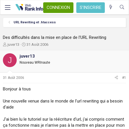
CONNEXION
S'INSCRIRE
URL Rewriting et .htaccess
Des difficultés dans la mise en place de l'URL Rewriting
A
D
juver13
31 Août 2006
u
a
t
t
juver13
J
e
e
Nouveau WRInaute
u
d
r
e
d
d
31 Août 2006
#1
e
é
l
b
Bonjour à tous
a
u
d
t
Une nouvelle venue dans le monde de l'url rewriting qui a besoin
i
s
d'aide
c
u
J'ai bien lu le tutoriel sur la réécriture d'url, j'ai compris comment
s
ça fonctionne mais je n'arrive pas à la mettre en place pour mon
s