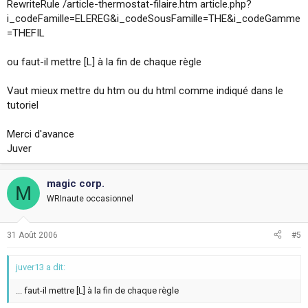
RewriteRule /article-thermostat-filaire.htm article.php?
i_codeFamille=ELEREG&i_codeSousFamille=THE&i_codeGamme
=THEFIL
ou faut-il mettre [L] à la fin de chaque règle
Vaut mieux mettre du htm ou du html comme indiqué dans le
tutoriel
Merci d'avance
Juver
magic corp.
M
WRInaute occasionnel
31 Août 2006
#5
juver13 a dit:
... faut-il mettre [L] à la fin de chaque règle