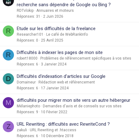
recherche sans dépendre de Google ou Bing ?
RDTvlokip
Annuaires et moteurs
Réponses
31
2 Juin 2026
Etude sur les difficultés de la freelance
R
Researcher101
Le café de WebRankInfo
Réponses
0
25 Avril 2025
Difficultés à indexer les pages de mon site
R
robert18000
Problèmes de référencement spécifiques à vos sites
Réponses
6
3 Janvier 2024
Difficultés d'indexation d'articles sur Google
D
Domaineur
Rédaction web et référencement
Réponses
6
17 Janvier 2024
difficultés pour migrer mon site vers un autre hébergeur
M
Mélaniephoto
Demandes d'avis et de conseils sur vos sites
Réponses
9
10 Février 2022
URL Rewriting : difficultés avec RewriteCond ?
Z
zakuli
URL Rewriting et .htaccess
Réponses
6
10 Décembre 2018