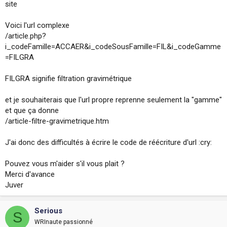
site
i
o
n
Voici l'url complexe
/article.php?
i_codeFamille=ACCAER&i_codeSousFamille=FIL&i_codeGamme
=FILGRA
FILGRA signifie filtration gravimétrique
et je souhaiterais que l'url propre reprenne seulement la "gamme"
et que ça donne
/article-filtre-gravimetrique.htm
J'ai donc des difficultés à écrire le code de réécriture d'url :cry:
Pouvez vous m'aider s'il vous plait ?
Merci d'avance
Juver
Serious
S
WRInaute passionné