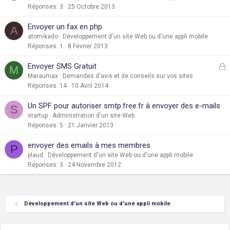
Réponses
3
25 Octobre 2013
Envoyer un fax en php
A
atomikado
Développement d'un site Web ou d'une appli mobile
Réponses
1
8 Février 2013
F
Envoyer SMS Gratuit
M
e
Maraumax
Demandes d'avis et de conseils sur vos sites
Réponses
14
10 Avril 2014
r
Un SPF pour autoriser smtp.free.fr à envoyer des e-mails
S
é
startup
Administration d'un site Web
Réponses
5
21 Janvier 2013
envoyer des emails à mes membres
P
plaud
Développement d'un site Web ou d'une appli mobile
Réponses
3
24 Novembre 2012
Développement d'un site Web ou d'une appli mobile