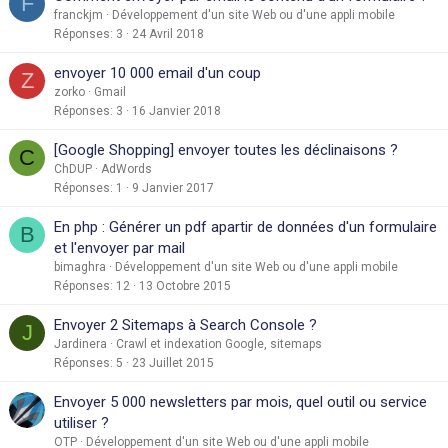
F
franckjm
Développement d'un site Web ou d'une appli mobile
Réponses
3
24 Avril 2018
envoyer 10 000 email d'un coup
Z
zorko
Gmail
Réponses
3
16 Janvier 2018
[Google Shopping] envoyer toutes les déclinaisons ?
C
ChDUP
AdWords
Réponses
1
9 Janvier 2017
En php : Générer un pdf apartir de données d'un formulaire
B
et l'envoyer par mail
bimaghra
Développement d'un site Web ou d'une appli mobile
Réponses
12
13 Octobre 2015
Envoyer 2 Sitemaps à Search Console ?
J
Jardinera
Crawl et indexation Google, sitemaps
Réponses
5
23 Juillet 2015
Envoyer 5 000 newsletters par mois, quel outil ou service
utiliser ?
OTP
Développement d'un site Web ou d'une appli mobile