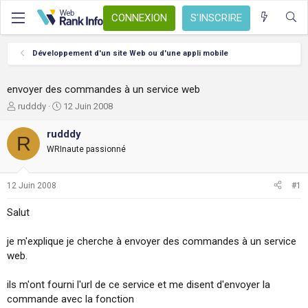
CONNEXION
S'INSCRIRE
Développement d'un site Web ou d'une appli mobile
envoyer des commandes à un service web
A
D
rudddy
12 Juin 2008
u
a
t
t
rudddy
R
e
e
WRInaute passionné
u
d
r
e
d
d
12 Juin 2008
#1
e
é
l
b
Salut
a
u
d
t
je m'explique je cherche à envoyer des commandes à un service
i
s
web.
c
u
ils m'ont fourni l'url de ce service et me disent d'envoyer la
s
commande avec la fonction
s