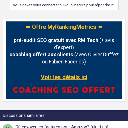
Vous devez vous connecter ou vous inscrire pour répondre ici.
➡️
Offre MyRankingMetrics
⬅️
pré-audit SEO gratuit avec RM Tech
(+ avis
d'expert)
coaching offert aux clients
(avec Olivier Duffez
ou Fabien Faceries)
Voir les détails ici
Discussions similaires
Où envoyer les factures pour Amazon? (uk et us)