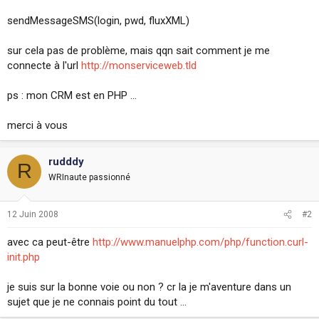
i
sendMessageSMS(login, pwd, fluxXML)
o
n
sur cela pas de problème, mais qqn sait comment je me
connecte à l'url
http://monserviceweb.tld
ps : mon CRM est en PHP ...
merci à vous
rudddy
R
WRInaute passionné
12 Juin 2008
#2
avec ca peut-être
http://www.manuelphp.com/php/function.curl-
init.php
je suis sur la bonne voie ou non ? cr la je m'aventure dans un
sujet que je ne connais point du tout ...