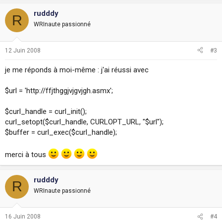
rudddy
R
WRInaute passionné
12 Juin 2008
#3
je me réponds à moi-même : j'ai réussi avec
$url = 'http://ffjthggjvjgvjgh.asmx';
$curl_handle = curl_init();
curl_setopt($curl_handle, CURLOPT_URL, "$url");
$buffer = curl_exec($curl_handle);
merci à tous
rudddy
R
WRInaute passionné
16 Juin 2008
#4