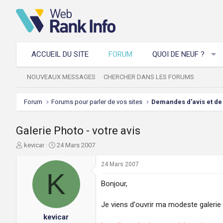
ACCUEIL DU SITE
FORUM
QUOI DE NEUF ?
NOUVEAUX MESSAGES
CHERCHER DANS LES FORUMS
Forum
Forums pour parler de vos sites
Demandes d'avis et de 
Galerie Photo - votre avis
A
D
kevicar
24 Mars 2007
u
a
t
t
24 Mars 2007
e
K
e
u
d
Bonjour,
r
e
d
d
Je viens d'ouvrir ma modeste galerie 
e
é
kevicar
l
b