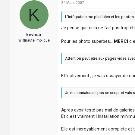
24 Mars 2007
K
L'intégration me plait bien et les photo
Je pense que cela ne fait pas trop ch
kevicar
WRInaute impliqué
Pour les photo superbes...
MERCI
c e
Attention peut être aux pages vides av
Effectivement , je vais essayer de corr
Je ne connaissais pas ce script et vais 
Après avoir testé pas mal de galeries,
Et c est vraiment l installation minimum
Elle est incroyablement complete et t