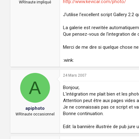
http://www.kevicar.com/photo/
a
u
WRInaute impliqué
d
t
i
J'utilise l'excellent script Gallery 2.2
s
c
La galerie est rewritée automatiquem
u
Que pensez-vous de l'integration de c
s
s
i
Merci de me dire si quelque chose ne 
o
n
:wink:
24 Mars 2007
A
Bonjour,
L'intégration me plait bien et les pho
Attention peut être aux pages vides
Je ne connaissais pas ce script et v
apiphoto
Bonne continuation.
WRInaute occasionnel
Edit: la bannière illustrée de pub jur