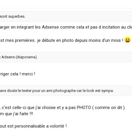
s sont superbes.
arger en integrant les Adsense comme cela et pas d incitation au cli
st mes premières.. je débute en photo depuis moins d'un mois !
ec Adsens (diaporama).
iger cela ! merci !
sans doute le tester pour un ami photographe car le look est sympa.
 c'est celle-ci que j'ai choisie et y a pas PHOTO ( comme on dit ).
 que j'ai faite !!!
out est personnalisable a volonté !