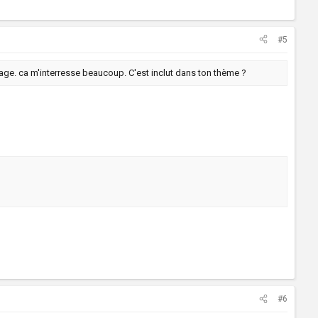
#5
age. ca m'interresse beaucoup. C'est inclut dans ton thème ?
#6