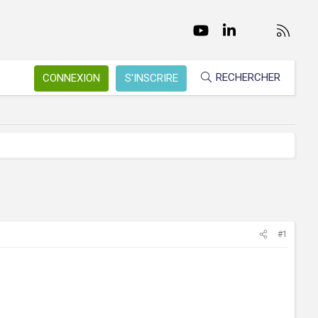
Facebook
Twitter
youtube
LinkedIn
Nous conta
RSS
RECHERCHER
CONNEXION
S'INSCRIRE
#1