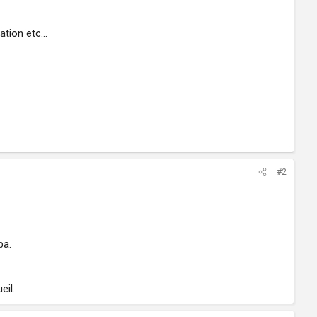
ation etc...
#2
pa.
eil.