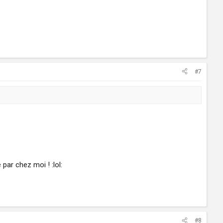
#7
par chez moi ! :lol:
#8