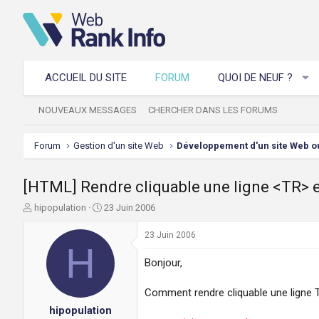
ACCUEIL DU SITE
FORUM
QUOI DE NEUF ?
NOUVEAUX MESSAGES
CHERCHER DANS LES FORUMS
Forum
Gestion d'un site Web
[HTML] Rendre cliquable une ligne <TR> e
A
D
hipopulation
23 Juin 2006
u
a
t
t
23 Juin 2006
e
H
e
u
d
Bonjour,
r
e
d
d
Comment rendre cliquable une ligne 
e
é
hipopulation
l
b