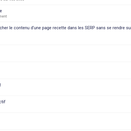
e
ment
icher le contenu d'une page recette dans les SERP sans se rendre sur
t
tif