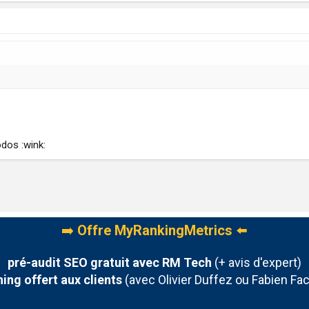
odos :wink:
➡️
Offre MyRankingMetrics
⬅️
pré-audit SEO gratuit avec RM Tech
(+ avis d'expert)
ing offert aux clients
(avec Olivier Duffez ou Fabien Fac