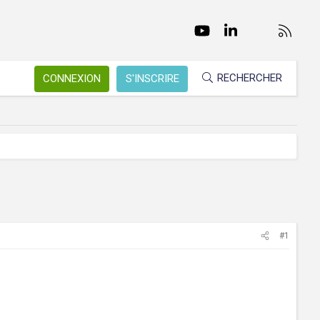
Facebook
Twitter
youtube
LinkedIn
Nous conta
RSS
RECHERCHER
CONNEXION
S'INSCRIRE
#1