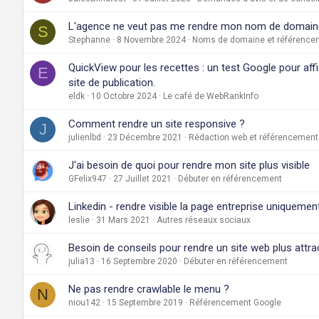
L'agence ne veut pas me rendre mon nom de domain
S
Stephanne
8 Novembre 2024
Noms de domaine et référence
QuickView pour les recettes : un test Google pour aff
E
site de publication.
eldk
10 Octobre 2024
Le café de WebRankInfo
Comment rendre un site responsive ?
J
julienlbd
23 Décembre 2021
Rédaction web et référencement
J'ai besoin de quoi pour rendre mon site plus visible
GFelix947
27 Juillet 2021
Débuter en référencement
Linkedin - rendre visible la page entreprise uniquemen
leslie
31 Mars 2021
Autres réseaux sociaux
Besoin de conseils pour rendre un site web plus attrac
julia13
16 Septembre 2020
Débuter en référencement
Ne pas rendre crawlable le menu ?
N
niou142
15 Septembre 2019
Référencement Google