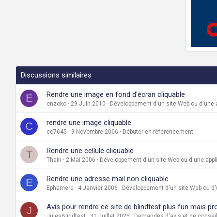
Discussions similaires
Rendre une image en fond d'écran cliquable
E
enzoko
29 Juin 2010
Développement d'un site Web ou d'une a
rendre une image cliquable
C
co7645
9 Novembre 2006
Débuter en référencement
Rendre une cellule cliquable
T
Thain
2 Mai 2006
Développement d'un site Web ou d'une appl
Rendre une adresse mail non cliquable
E
Ephemere
4 Janvier 2006
Développement d'un site Web ou d'
Avis pour rendre ce site de blindtest plus fun mais p
J
JulesBlindtest
31 Juillet 2025
Demandes d'avis et de conseil