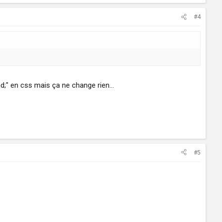
#4
nd;" en css mais ça ne change rien...
#5