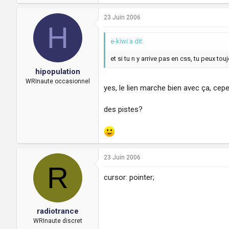
23 Juin 2006
H
e-kiwi a dit:
et si tu n y arrive pas en css, tu peux to
hipopulation
WRInaute occasionnel
yes, le lien marche bien avec ça, cepen
des pistes?
23 Juin 2006
R
cursor: pointer;
radiotrance
WRInaute discret