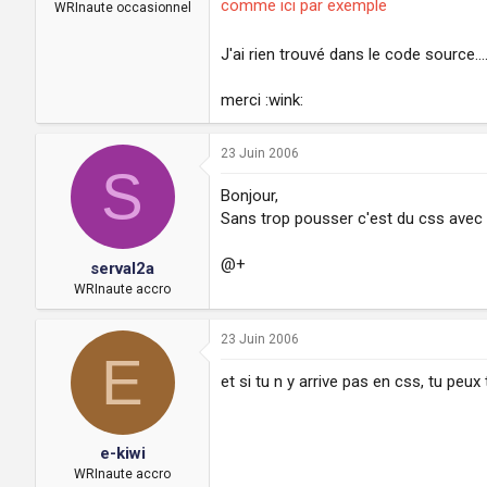
comme ici par exemple
a
u
WRInaute occasionnel
d
t
i
J'ai rien trouvé dans le code source...
s
c
merci :wink:
u
s
s
23 Juin 2006
i
S
o
Bonjour,
n
Sans trop pousser c'est du css avec d
@+
serval2a
WRInaute accro
23 Juin 2006
E
et si tu n y arrive pas en css, tu peux
e-kiwi
WRInaute accro