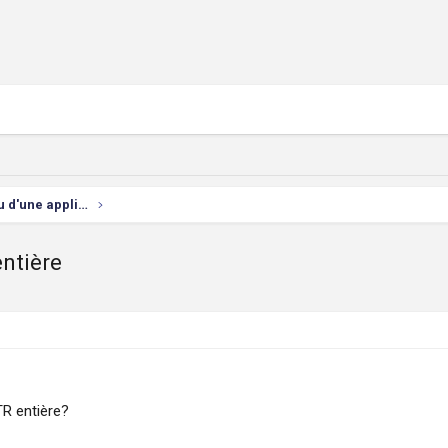
Développement d'un site Web ou d'une appli mobile
ntière
TR entière?