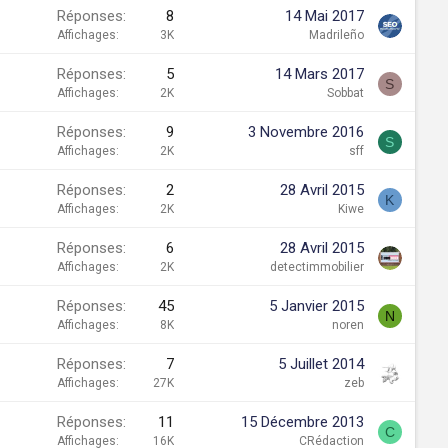
Réponses
8
14 Mai 2017
Affichages
3K
Madrileño
Réponses
5
14 Mars 2017
S
Affichages
2K
Sobbat
Réponses
9
3 Novembre 2016
S
Affichages
2K
sff
Réponses
2
28 Avril 2015
K
Affichages
2K
Kiwe
Réponses
6
28 Avril 2015
Affichages
2K
detectimmobilier
Réponses
45
5 Janvier 2015
N
Affichages
8K
noren
Réponses
7
5 Juillet 2014
Affichages
27K
zeb
Réponses
11
15 Décembre 2013
C
Affichages
16K
CRédaction