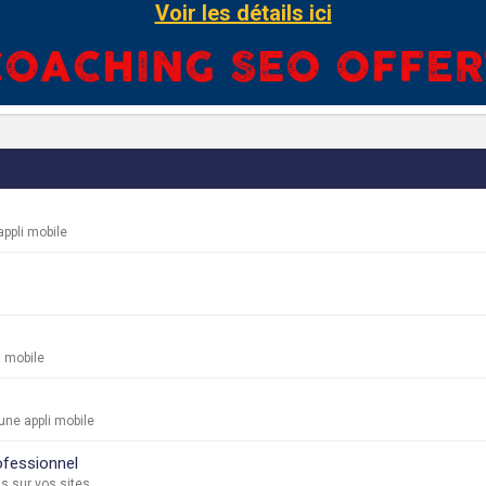
Voir les détails ici
ppli mobile
i mobile
une appli mobile
rofessionnel
s sur vos sites