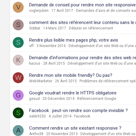
Demande de conseil pour rendre mon site responsive
V
voglerjulien
17 Avril 2017
Demandes d'avis et de conseils sur
comment des sites référencent leur contenu sans le
S
Sobbat
14 Mars 2017
Débuter en référencement
Rendre plus lisible mes pages php, votre avis
S
sff
3 Novembre 2016
Développement d'un site Web ou d'une a
Demande d'informations pour rendre des sites web r
K
kacius
28 Avril 2015
Développement d'un site Web ou d'une a
Rendre mon site mobile friendly? Ou pas?
W
Web-Marketer
26 Avril 2015
Problèmes de référencement spéc
Google voudrait rendre le HTTPS obligatoire
G
gesud
20 Décembre 2014
Référencement Google
Facebook : peut-on rendre son compte invisible ?
S
seb69250
4 Juillet 2014
Facebook
Comment rendre un site existant responsive ?
A
Antho38
25 Novembre 2013
Développement d'un site Web ou 