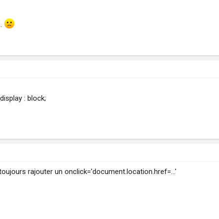
..
isplay : block;
 toujours rajouter un onclick='document.location.href=...'