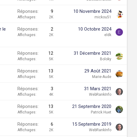
Réponses
9
10 Novembre 2024
Affichages
2K
mickou51
 le
Réponses
2
10 Octobre 2024
E
Affichages
2K
eldk
Réponses
12
31 Décembre 2021
Affichages
5K
Boloky
Réponses
13
29 Août 2021
Affichages
5K
Marie-Aude
Réponses
3
31 Mars 2021
Affichages
4K
WebRankInfo
Réponses
13
21 Septembre 2020
Affichages
5K
Patrick Huet
Réponses
6
15 Septembre 2019
Affichages
2K
WebRankInfo