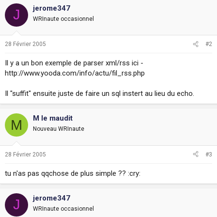
i
jerome347
J
o
WRInaute occasionnel
n
28 Février 2005
#2
Il y a un bon exemple de parser xml/rss ici -
http://www.yooda.com/info/actu/fil_rss.php
Il "suffit" ensuite juste de faire un sql instert au lieu du echo.
M le maudit
M
Nouveau WRInaute
28 Février 2005
#3
tu n'as pas qqchose de plus simple ?? :cry:
jerome347
J
WRInaute occasionnel