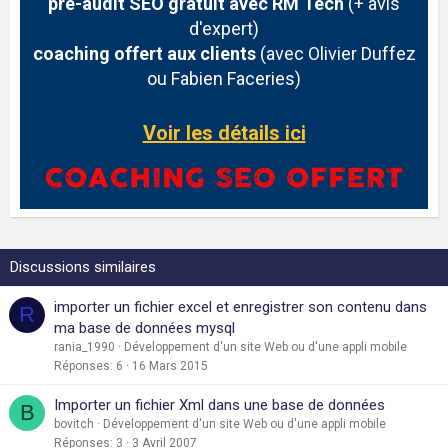
pré-audit SEO gratuit avec RM Tech
(+ avis
d'expert)
coaching offert aux clients
(avec Olivier Duffez
ou Fabien Faceries)
Voir les détails ici
Discussions similaires
importer un fichier excel et enregistrer son contenu dans
R
ma base de données mysql
rania_1990
Développement d'un site Web ou d'une appli mobile
Réponses
6
16 Mars 2015
Importer un fichier Xml dans une base de données
B
bovitch
Développement d'un site Web ou d'une appli mobile
Réponses
3
3 Avril 2007