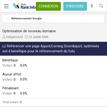
CONNEXION
S'INSCRIRE
Référencement Google
Optimisation de nouveau domaine
A
D
belgarion24
13 Juillet 2006
u
a
t
t
Référencer une page &quot;Coming Soon&quot; optimisée
e
e
est-il bénéfique pour le référencement du futu
u
d
r
e
Bénéfique
d
d
Votes:
0
0.0%
e
é
l
b
Aucun effet
a
u
Votes:
0
0.0%
d
t
i
Pénalisant
s
c
Votes:
0
0.0%
u
s
Total voters
0
s