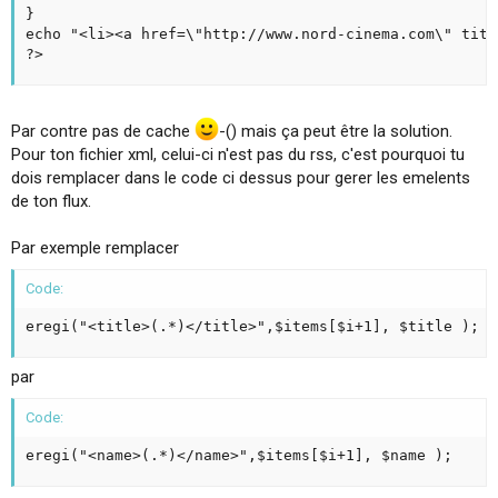
}

echo "<li><a href=\"http://www.nord-cinema.com\" titl
?>
Par contre pas de cache
-() mais ça peut être la solution.
Pour ton fichier xml, celui-ci n'est pas du rss, c'est pourquoi tu
dois remplacer dans le code ci dessus pour gerer les emelents
de ton flux.
Par exemple remplacer
Code:
eregi("<title>(.*)</title>",$items[$i+1], $title );
par
Code:
eregi("<name>(.*)</name>",$items[$i+1], $name );