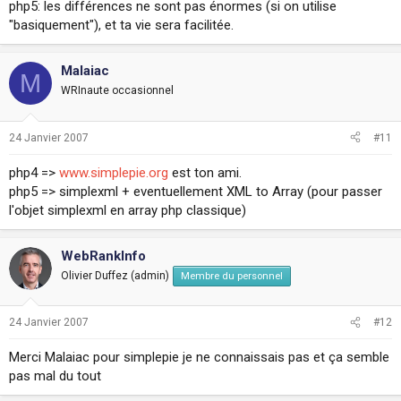
php5: les différences ne sont pas énormes (si on utilise
"basiquement"), et ta vie sera facilitée.
Malaiac
M
WRInaute occasionnel
24 Janvier 2007
#11
php4 =>
www.simplepie.org
est ton ami.
php5 => simplexml + eventuellement XML to Array (pour passer
l'objet simplexml en array php classique)
WebRankInfo
Olivier Duffez (admin)
Membre du personnel
24 Janvier 2007
#12
Merci Malaiac pour simplepie je ne connaissais pas et ça semble
pas mal du tout