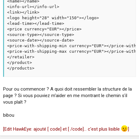
<name></name>

<info-url></info-url>

<link></link>

<logo height="28" width="150"></logo>

<lead-time></lead-time>

<price currency="EUR"></price>

<source-type></source-type>

<source-date></source-date>

<price-with-shipping-min currency="EUR"></price-with-
<price-with-shipping-max currency="EUR"></price-with-
</retailer>

</product>

</products>
Pour ou commencer ? A quoi doit ressembler la structure de la
page ? Si vous pouviez m'aider en me montrant le chemin s'il
vous plaît ?
bibou
[Edit HawkEye: ajouté [ code] et [ /code]... c'est plus lisible
]