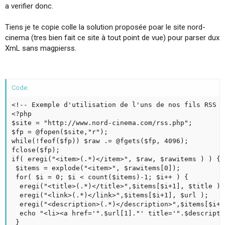
a verifier donc.
Tiens je te copie colle la solution proposée poar le site nord-
cinema (tres bien fait ce site à tout point de vue) pour parser dux
XmL sans magpierss.
Code:
<!-- Exemple d'utilisation de l'uns de nos fils RSS p
<?php

$site = "http://www.nord-cinema.com/rss.php";

$fp = @fopen($site,"r");

while(!feof($fp)) $raw .= @fgets($fp, 4096);

fclose($fp);

if( eregi("<item>(.*)</item>", $raw, $rawitems ) ) {

 $items = explode("<item>", $rawitems[0]);

 for( $i = 0; $i < count($items)-1; $i++ ) {

  eregi("<title>(.*)</title>",$items[$i+1], $title );

  eregi("<link>(.*)</link>",$items[$i+1], $url );

  eregi("<description>(.*)</description>",$items[$i+1
  echo "<li><a href='".$url[1]."' title='".$descripti
 }
