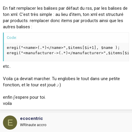
En fait remplacer les balises par défaut du rss, par les balises de
ton xml. C'est très simple : au lieu d'item, ton xml est structuré
par products. remplacer donc items par products ainsi que les
autres balises :
Code:
eregi("<name>(.*)</name>",$items[$i+1], $name );

eregi("<manufacturer->(.*)</manufacturer>",$items[$i+
etc..
Voila ça devrait marcher. Tu englobes le tout dans une petite
fonction, et le tour est joué ;-)
enfin j'espere pour toi.
voila
ecocentric
E
WRInaute accro