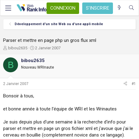
CONNEXION
S'INSCRIRE
Développement d'un site Web ou d'une appli mobile
Parser et mettre en page php un gros flux xml
A
D
bibou2635
2 Janvier 2007
u
a
t
t
bibou2635
B
e
e
Nouveau WRInaute
u
d
r
e
d
d
2 Janvier 2007
#1
e
é
l
b
Bonsoir à tous,
a
u
d
t
et bonne année à toute l’équipe de WRI et les Wrinautes
i
s
c
Je suis depuis plus d'une semaine à la recherche d'info pour
u
parser et mettre en page un gros fichier xml et j'avoue que j'ai le
s
cerveau en bouillie (completement novice dans ce langage).
s