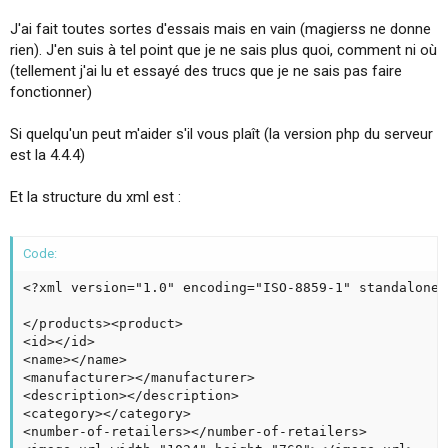
i
J'ai fait toutes sortes d'essais mais en vain (magierss ne donne
o
n
rien). J'en suis à tel point que je ne sais plus quoi, comment ni où
(tellement j'ai lu et essayé des trucs que je ne sais pas faire
fonctionner)
Si quelqu'un peut m'aider s'il vous plaît (la version php du serveur
est la 4.4.4)
Et la structure du xml est :
Code:
<?xml version="1.0" encoding="ISO-8859-1" standalone="
</products><product>

<id></id>

<name></name>

<manufacturer></manufacturer>

<description></description>

<category></category>

<number-of-retailers></number-of-retailers>
