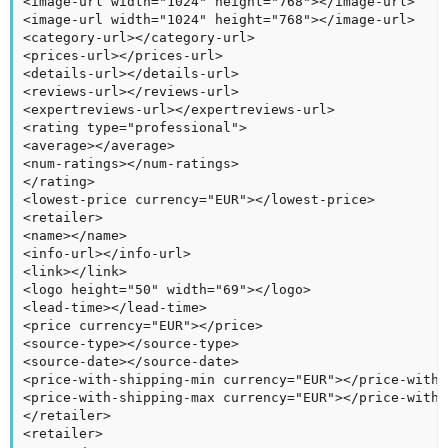
<image-url width="1024" height="768"></image-url>

<image-url width="1024" height="768"></image-url>

<category-url></category-url>

<prices-url></prices-url>

<details-url></details-url>

<reviews-url></reviews-url>

<expertreviews-url></expertreviews-url>

<rating type="professional">

<average></average>

<num-ratings></num-ratings>

</rating>

<lowest-price currency="EUR"></lowest-price>

<retailer>

<name></name>

<info-url></info-url>

<link></link>

<logo height="50" width="69"></logo>

<lead-time></lead-time>

<price currency="EUR"></price>

<source-type></source-type>

<source-date></source-date>

<price-with-shipping-min currency="EUR"></price-with-
<price-with-shipping-max currency="EUR"></price-with-
</retailer>

<retailer>
