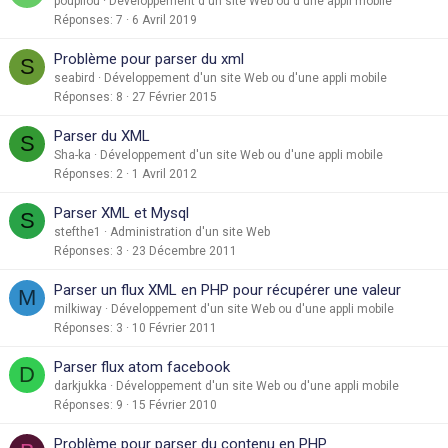
poupilou
Développement d'un site Web ou d'une appli mobile
Réponses
7
6 Avril 2019
Problème pour parser du xml
S
seabird
Développement d'un site Web ou d'une appli mobile
Réponses
8
27 Février 2015
Parser du XML
S
Sha-ka
Développement d'un site Web ou d'une appli mobile
Réponses
2
1 Avril 2012
Parser XML et Mysql
S
stefthe1
Administration d'un site Web
Réponses
3
23 Décembre 2011
Parser un flux XML en PHP pour récupérer une valeur
M
milkiway
Développement d'un site Web ou d'une appli mobile
Réponses
3
10 Février 2011
Parser flux atom facebook
D
darkjukka
Développement d'un site Web ou d'une appli mobile
Réponses
9
15 Février 2010
Problème pour parser du contenu en PHP