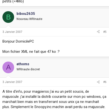
petits (<4Mo)
bibou2635
B
Nouveau WRInaute
3 Janvier 2007
#5
Bonjour DomicilePC
Mon fichier XML ne fait que 47 ko :?
athoms
A
WRInaute discret
3 Janvier 2007
#6
A titre d'info, pour magpierss j'ai eu un petit soucis, de
majuscule. j'ai installé la distrib courante sur mon pc windows, ça
marchait bien mais en transferrant sous unix ça ne marchait
plus. Simplement le Snoopy.inc.machin avait perdu sa majuscule.