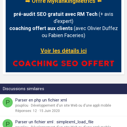
➡️
Offre MyRankingMetrics
⬅️
pré-audit SEO gratuit avec RM Tech
(+ avis
d'expert)
coaching offert aux clients
(avec Olivier Duffez
ou Fabien Faceries)
Voir les détails ici
Discussions similaires
Parser en php un fichier xml
P
poupilou
Développement d'un site Web ou d'une appli mobile
Réponses
12
15 Juin 2020
Parser un fichier xml : simplexml_load_file
P