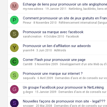
Echange de liens pour promouvoir un site anglophon
M
my-new-adress
19 Janvier 2011
Netlinking, backlinks, liens e
Comment promouvoir un site de jeux gratuits en Fra
P
Pineur
8 Novembre 2010
Référencement international (langue
Promouvoir sa marque avec facebook
S
sarahcreation
4 Octobre 2010
Facebook
Promouvoir un lien d'affiliation sur adwords
Y
yvann94
3 Juin 2010
AdWords
Corner Flash pour promouvoir une page
C
Cam88
5 Novembre 2009
Développement d'un site Web ou d'u
Promouvoir une marque sur internet ?
S
sequvafa
6 Avril 2009
Demandes d'avis et de conseils sur vo
Un groupe FaceBook pour promouvoir le NetLinking.
G
g.degre
15 Janvier 2009
Demandes d'avis et de conseils sur 
Nouvelles façons de promouvoir mon site - legal???
S
snooper
20 Mai 2008
Demandes d'avis et de conseils sur vos