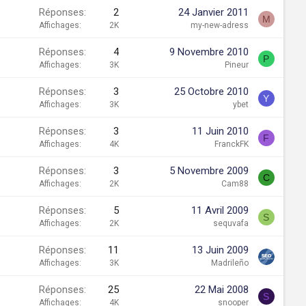
Réponses
2
24 Janvier 2011
M
Affichages
2K
my-new-adress
Réponses
4
9 Novembre 2010
P
Affichages
3K
Pineur
Réponses
3
25 Octobre 2010
Y
Affichages
3K
ybet
Réponses
3
11 Juin 2010
F
Affichages
4K
FranckFK
Réponses
3
5 Novembre 2009
C
Affichages
2K
Cam88
Réponses
5
11 Avril 2009
S
Affichages
2K
sequvafa
Réponses
11
13 Juin 2009
Affichages
3K
Madrileño
Réponses
25
22 Mai 2008
S
Affichages
4K
snooper