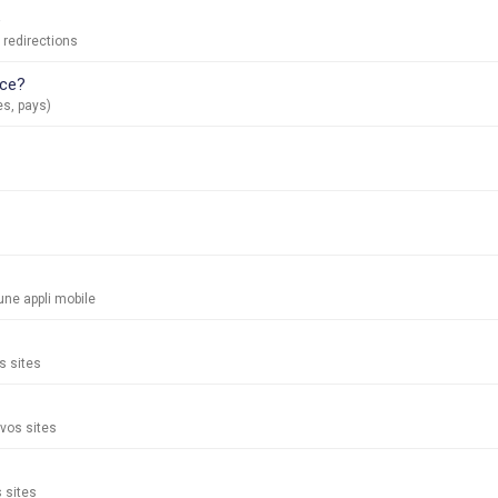
e
t redirections
nce?
s, pays)
ne appli mobile
s sites
vos sites
 sites