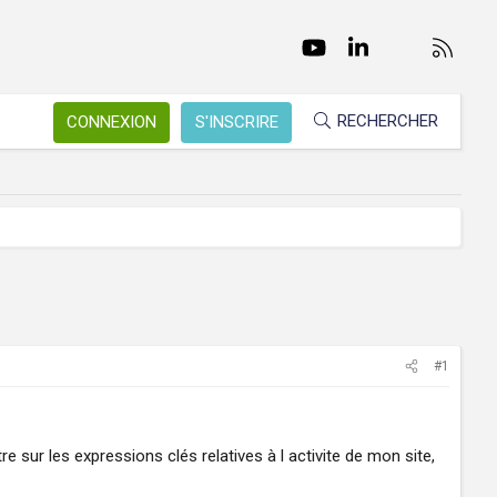
Facebook
Twitter
youtube
LinkedIn
Nous conta
RSS
RECHERCHER
CONNEXION
S'INSCRIRE
#1
e sur les expressions clés relatives à l activite de mon site,