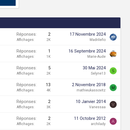
Réponses
2
17 Novembre 2024
Affichages
2K
Madrileño
Réponses
1
16 Septembre 2024
Affichages
1K
Marie-Aude
Réponses
5
30 Mai 2024
S
Affichages
2K
Selyne13
Réponses
13
2 Novembre 2018
M
Affichages
4K
mathieukassovitz
Réponses
2
10 Janvier 2014
V
Affichages
3K
Vanessaa
Réponses
2
11 Octobre 2012
A
Affichages
2K
archilady