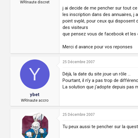
a
u
WRInaute discret
d
t
j ai decide de me pencher sur tout ce 
i
les inscription dans des annuaires, j
s
point svplé, pour ceux qui disposent d
c
des visiteurs
u
que pensez vous de facebook et les d
s
s
i
Merci d avance pour vos reponses
o
n
25 Décembre 2007
Y
Déjà, la date du site joue un rôle ...
Pourtant, il n'y a pas trop de différen
La solution que j'adopte depuis pas 
ybet
WRInaute accro
25 Décembre 2007
Tu peux aussi te pencher sur la quest