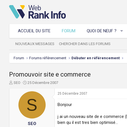
ACCUEIL DU SITE
FORUM
QUOI DE NEUF ?
NOUVEAUX MESSAGES
CHERCHER DANS LES FORUMS
Forum
Forums référencement
Débuter en référencement
Promouvoir site e commerce
A
D
SEO
25 Décembre 2007
u
a
t
t
25 Décembre 2007
e
S
e
u
d
Bonjour
r
e
d
d
j ai un nouveau site de e commerce (bo
e
é
bien qu il est tres bien optimisé...
SEO
l
b