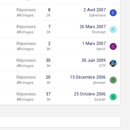
Réponses
8
2 Avril 2007
E
Affichages
2K
Ephemere
Réponses
7
26 Mars 2007
F
Affichages
2K
finstreet
Réponses
2
1 Mars 2007
D
Affichages
3K
datch
Réponses
30
30 Juin 2009
Affichages
9K
OTP
Réponses
20
15 Décembre 2006
Y
Affichages
3K
yborean
Réponses
37
25 Octobre 2006
S
Affichages
5K
Szarah