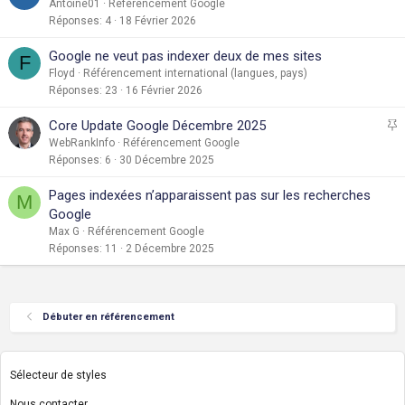
Antoine01
Référencement Google
Réponses
4
18 Février 2026
Google ne veut pas indexer deux de mes sites
F
Floyd
Référencement international (langues, pays)
Réponses
23
16 Février 2026
I
Core Update Google Décembre 2025
WebRankInfo
Référencement Google
Réponses
6
30 Décembre 2025
p
o
Pages indexées n’apparaissent pas sur les recherches
M
r
Google
t
Max G
Référencement Google
a
Réponses
11
2 Décembre 2025
n
t
e
Débuter en référencement
Sélecteur de styles
Nous contacter