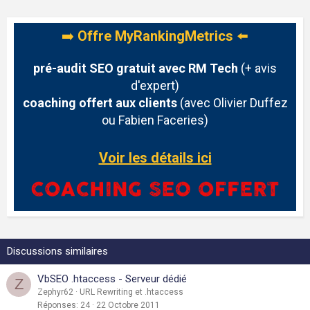
➡️
Offre MyRankingMetrics
⬅️
pré-audit SEO gratuit avec RM Tech
(+ avis
d'expert)
coaching offert aux clients
(avec Olivier Duffez
ou Fabien Faceries)
Voir les détails ici
Discussions similaires
VbSEO .htaccess - Serveur dédié
Z
Zephyr62
URL Rewriting et .htaccess
Réponses
24
22 Octobre 2011