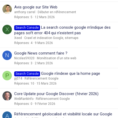
o
Avis google sur Site Web
r
anthony carrel
Débuter en référencement
t
Réponses
5
12 Mars 2026
a
n
La search console google m'indique des
Search Console
X
t
pages soft error 404 qui n'existent pas
e
Xeed
Crawl et indexation Google, sitemaps
Réponses
4
9 Mars 2026
Google News comment faire ?
N
Nicolas59320
Monétisation d'un site web
Réponses
3
2 Mars 2026
Google n'indexe que la home page
Search Console
P
pj074
Référencement Google
Réponses
10
15 Mars 2026
Core Update pour Google Discover (février 2026)
WebRankInfo
Référencement Google
Réponses
0
9 Février 2026
Référencement géolocalisé et visibilité locale sur Google
A