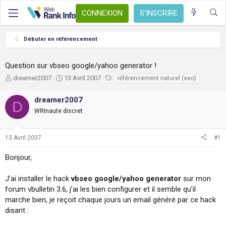
CONNEXION
S'INSCRIRE
Débuter en référencement
Question sur vbseo google/yahoo generator !
A
D
T
dreamer2007
13 Avril 2007
référencement naturel (seo)
u
a
a
t
t
g
dreamer2007
D
e
e
s
WRInaute discret
u
d
r
e
d
d
13 Avril 2007
#1
e
é
l
b
Bonjour,
a
u
d
t
i
J’ai installer le hack
vbseo google/yahoo generator
sur mon
s
forum vbulletin 3.6, j’ai les bien configurer et il semble qu’il
c
marche bien, je reçoit chaque jours un email généré par ce hack
u
disant :
s
s