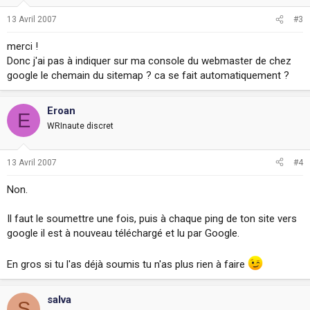
Forum Display: 45
- quand je me connecte par ftp sur le dossier des sitemaps générés
13 Avril 2007
#3
Show Thread: 340
chaque jours, je trouve donc sitemap1, sitemap2 ... au format gzippe.
Show Post: 808
quel est le meilleur moyen pour indiqué a google l'URL de ces
Member Profiles: 113
merci !
sitemap (dans les outiles webmasters sur mon compte google), et
Archive: 40
Donc j'ai pas à indiquer sur ma console du webmaster de chez
est ce que le format gzippé est supporté par google ?
google le chemain du sitemap ? ca se fait automatiquement ?
Total Indexed URLs: 1347
Total Processing Time: 0.92 seconds
Eroan
E
Google ping: Successful.
WRInaute discret
============================
vBSEO(TM) c 2005 Crawlability, Inc.
13 Avril 2007
#4
Non.
Il faut le soumettre une fois, puis à chaque ping de ton site vers
google il est à nouveau téléchargé et lu par Google.
En gros si tu l'as déjà soumis tu n'as plus rien à faire
salva
S