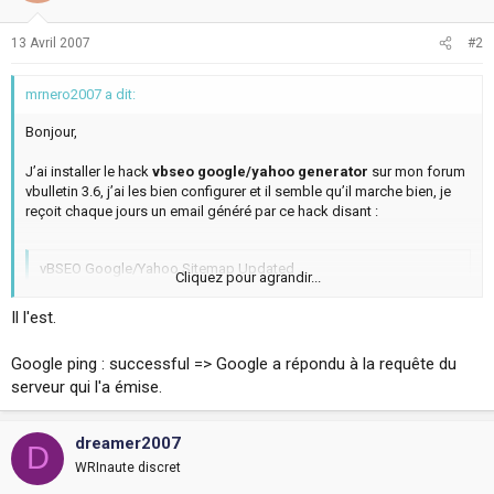
13 Avril 2007
#2
mrnero2007 a dit:
Bonjour,
J’ai installer le hack
vbseo google/yahoo generator
sur mon forum
vbulletin 3.6, j’ai les bien configurer et il semble qu’il marche bien, je
reçoit chaque jours un email généré par ce hack disant :
vBSEO Google/Yahoo Sitemap Updated
Cliquez pour agrandir...
Hello!
Il l'est.
The vBSEO Google/Yahoo Sitemap has been successfully
generated for your vBulletin forums at:
Google ping : successful => Google a répondu à la requête du
”description et titre de mon site ici”
serveur qui l'a émise.
Click the following link for your vBSEO Google/Yahoo Sitemap
Report:
Cliquez pour agrandir...
www.monstie.com/vb/vbseo_sitemap/
dreamer2007
D
Summary:
WRInaute discret
- J'aimerai savoir la signification de ce message : Google ping :
============================
successful