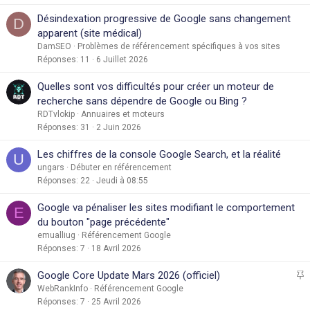
Désindexation progressive de Google sans changement
D
apparent (site médical)
DamSEO
Problèmes de référencement spécifiques à vos sites
Réponses
11
6 Juillet 2026
Quelles sont vos difficultés pour créer un moteur de
recherche sans dépendre de Google ou Bing ?
RDTvlokip
Annuaires et moteurs
Réponses
31
2 Juin 2026
Les chiffres de la console Google Search, et la réalité
U
ungars
Débuter en référencement
Réponses
22
Jeudi à 08:55
Google va pénaliser les sites modifiant le comportement
E
du bouton "page précédente"
emualliug
Référencement Google
Réponses
7
18 Avril 2026
I
Google Core Update Mars 2026 (officiel)
WebRankInfo
Référencement Google
Réponses
7
25 Avril 2026
p