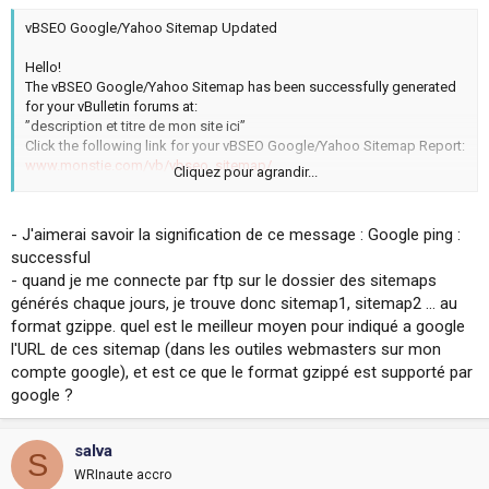
i
vBSEO Google/Yahoo Sitemap Updated
o
n
Hello!
The vBSEO Google/Yahoo Sitemap has been successfully generated
for your vBulletin forums at:
”description et titre de mon site ici”
Click the following link for your vBSEO Google/Yahoo Sitemap Report:
www.monstie.com/vb/vbseo_sitemap/
Cliquez pour agrandir...
Summary:
============================
- J'aimerai savoir la signification de ce message : Google ping :
Forum Display: 45
successful
Show Thread: 340
- quand je me connecte par ftp sur le dossier des sitemaps
Show Post: 808
générés chaque jours, je trouve donc sitemap1, sitemap2 ... au
Member Profiles: 113
Archive: 40
format gzippe. quel est le meilleur moyen pour indiqué a google
l'URL de ces sitemap (dans les outiles webmasters sur mon
Total Indexed URLs: 1347
compte google), et est ce que le format gzippé est supporté par
Total Processing Time: 0.92 seconds
google ?
Google ping: Successful.
salva
S
============================
WRInaute accro
vBSEO(TM) c 2005 Crawlability, Inc.