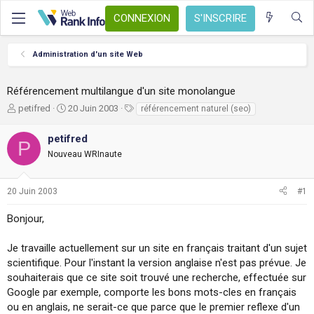
CONNEXION
S'INSCRIRE
Administration d'un site Web
Référencement multilangue d'un site monolangue
A
D
T
petifred
20 Juin 2003
référencement naturel (seo)
u
a
a
t
t
g
petifred
P
e
e
s
Nouveau WRInaute
u
d
r
e
d
d
20 Juin 2003
#1
e
é
l
b
Bonjour,
a
u
d
t
i
Je travaille actuellement sur un site en français traitant d'un sujet
s
scientifique. Pour l'instant la version anglaise n'est pas prévue. Je
c
souhaiterais que ce site soit trouvé une recherche, effectuée sur
u
Google par exemple, comporte les bons mots-cles en français
s
ou en anglais, ne serait-ce que parce que le premier reflexe d'un
s