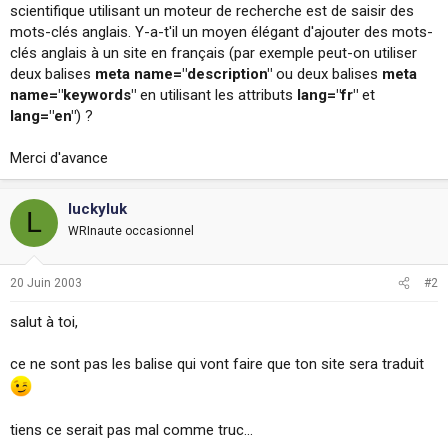
scientifique utilisant un moteur de recherche est de saisir des
i
o
mots-clés anglais. Y-a-t'il un moyen élégant d'ajouter des mots-
n
clés anglais à un site en français (par exemple peut-on utiliser
deux balises
meta name="description"
ou deux balises
meta
name="keywords"
en utilisant les attributs
lang="fr"
et
lang="en"
) ?
Merci d'avance
luckyluk
L
WRInaute occasionnel
20 Juin 2003
#2
salut à toi,
ce ne sont pas les balise qui vont faire que ton site sera traduit
tiens ce serait pas mal comme truc...