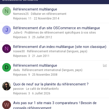
Référencement multilangue
N
Nemesis25
Débuter en référencement
Réponses
11
22 Novembre 2014
Référencement d'un site OSCommerce en multilangue
J
Julie-G
Problèmes de référencement spécifiques à vos sites
Réponses
3
25 Juillet 2012
Référencement d'un index multilangue (site non classique)
N
noxee30
Référencement international (langues, pays)
Réponses
3
21 Juin 2011
S
Référencement multilangue
D
o
dadu
Référencement international (langues, pays)
Réponses
9
25 Novembre 2008
n
d
Quoi de neuf sur la planète du référencement ?
a
passion
Le café de WebRankInfo
g
Réponses
3
6 Juillet 2026
e
Avis pas sur 1 site mais 3 comparateurs ! Besoin de
W
conseils référencement