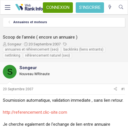
CONNEXION
S'INSCRIRE
Annuaires et moteurs
Scoop de l'année ( encore un annuaire )
A
D
T
Songeur
20 Septembre 2007
u
a
a
annuaires et référencement (seo)
backlinks (liens entrants)
t
t
g
netlinking
référencement naturel (seo)
e
e
s
u
d
Songeur
S
r
e
Nouveau WRInaute
d
d
e
é
l
b
20 Septembre 2007
#1
a
u
d
t
Soumission automatique, validation immediate , sans lien retour.
i
s
c
http://referencement.clic-site.com
u
s
Je cherche egalement de l'echange de lien entre annuaire
s