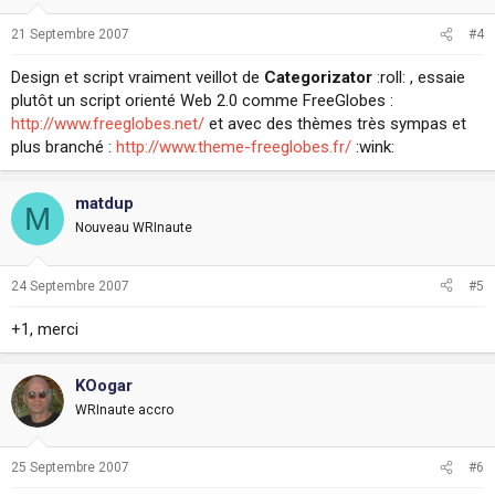
21 Septembre 2007
#4
Design et script vraiment veillot de
Categorizator
:roll: , essaie
plutôt un script orienté Web 2.0 comme FreeGlobes :
http://www.freeglobes.net/
et avec des thèmes très sympas et
plus branché :
http://www.theme-freeglobes.fr/
:wink:
matdup
M
Nouveau WRInaute
24 Septembre 2007
#5
+1, merci
KOogar
WRInaute accro
25 Septembre 2007
#6