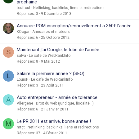
e
prochaine
r
touftouf
Netlinking, backlinks, liens et redirections
Réponses
3
9 Décembre 2013
é
Annuaire POM inscription/renouvellement a 350€ l'année
KOogar
Annuaires et moteurs
Réponses
6
25 Octobre 2012
Maintenant j'ai Google, le tube de l'année
S
salva
Le café de WebRankInfo
Réponses
8
9 Mai 2012
Salaire la première année ? (SEO)
L
LouisP
Le café de WebRankInfo
Réponses
3
23 Août 2011
Auto entrepreneur - année de tolérance
A
Allergene
Droit du web (juridique, fiscalité...)
Réponses
6
21 Janvier 2011
Le PR 2011 est arrivé, bonne année !
M
mtgt
Netlinking, backlinks, liens et redirections
Réponses
37
4 Février 2011