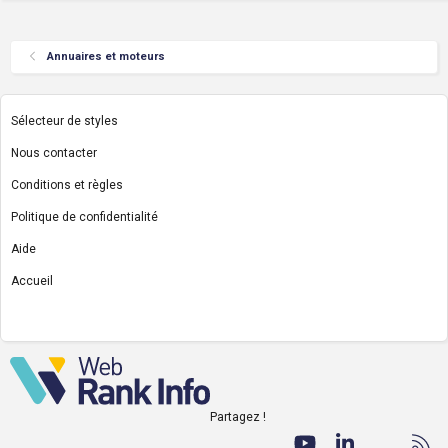
Annuaires et moteurs
Sélecteur de styles
Nous contacter
Conditions et règles
Politique de confidentialité
Aide
Accueil
R
S
S
Partagez !
Facebook
Twitter
youtube
LinkedIn
Nous co
RS