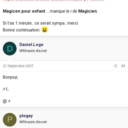
Magicen pour enfant
... manque le i de
Magicien
.
Si t'as 1 minute.. ce serait sympa.. merci
Bonne continuation.
Daniel.Loge
D
WRInaute discret
21 Septembre 2007
#3
Bonjour,
+1,
@ +
plegay
P
WRInaute discret