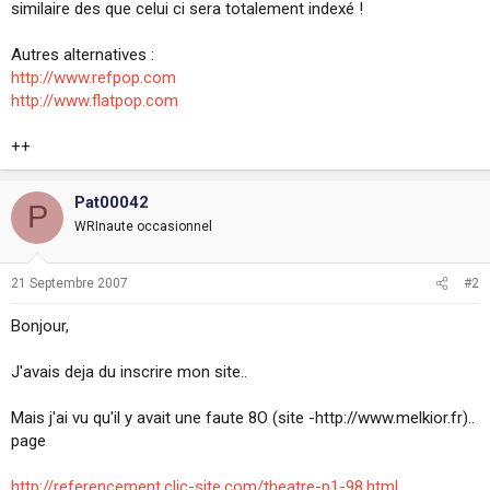
similaire des que celui ci sera totalement indexé !
i
o
n
Autres alternatives :
http://www.refpop.com
http://www.flatpop.com
++
Pat00042
P
WRInaute occasionnel
21 Septembre 2007
#2
Bonjour,
J'avais deja du inscrire mon site..
Mais j'ai vu qu'il y avait une faute 8O (site -http://www.melkior.fr)..
page
http://referencement.clic-site.com/theatre-p1-98.html