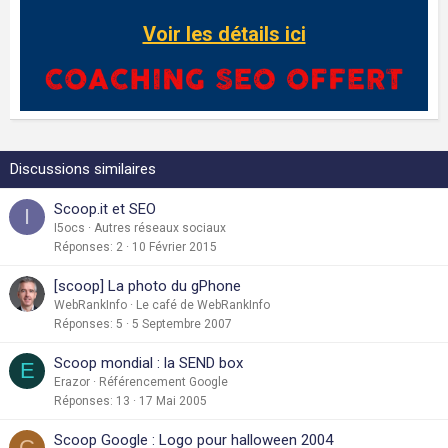
Voir les détails ici
Discussions similaires
Scoop.it et SEO
I
I5ocs
Autres réseaux sociaux
Réponses
2
10 Février 2015
[scoop] La photo du gPhone
WebRankInfo
Le café de WebRankInfo
Réponses
5
5 Septembre 2007
Scoop mondial : la SEND box
E
Erazor
Référencement Google
Réponses
13
17 Mai 2005
Scoop Google : Logo pour halloween 2004
C