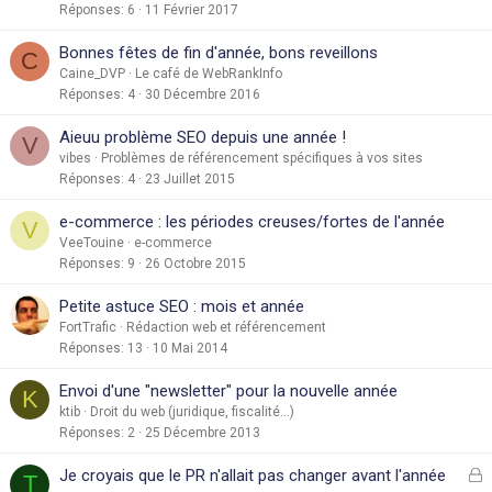
Réponses
6
11 Février 2017
Bonnes fêtes de fin d'année, bons reveillons
C
Caine_DVP
Le café de WebRankInfo
Réponses
4
30 Décembre 2016
Aieuu problème SEO depuis une année !
V
vibes
Problèmes de référencement spécifiques à vos sites
Réponses
4
23 Juillet 2015
e-commerce : les périodes creuses/fortes de l'année
V
VeeTouine
e-commerce
Réponses
9
26 Octobre 2015
Petite astuce SEO : mois et année
FortTrafic
Rédaction web et référencement
Réponses
13
10 Mai 2014
Envoi d'une "newsletter" pour la nouvelle année
K
ktib
Droit du web (juridique, fiscalité...)
Réponses
2
25 Décembre 2013
F
Je croyais que le PR n'allait pas changer avant l'année
T