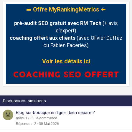
➡️
Offre MyRankingMetrics
⬅️
pré-audit SEO gratuit avec RM Tech
(+ avis
d'expert)
coaching offert aux clients
(avec Olivier Duffez
ou Fabien Faceries)
Voir les détails ici
Discussions similaires
Blog sur boutique en ligne : bien séparé ?
M
manu1238
e-commerce
Réponses
2
30 Mai 2026