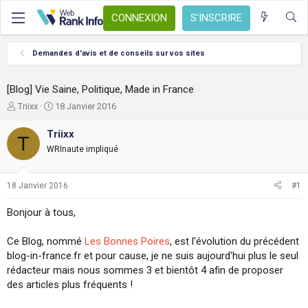
CONNEXION
S'INSCRIRE
Demandes d'avis et de conseils sur vos sites
[Blog] Vie Saine, Politique, Made in France
A
D
Triixx
18 Janvier 2016
u
a
t
t
Triixx
T
e
e
WRInaute impliqué
u
d
r
e
d
d
18 Janvier 2016
#1
e
é
l
b
Bonjour à tous,
a
u
d
t
Ce Blog, nommé
Les Bonnes Poires
, est l'évolution du précédent
i
s
blog-in-france.fr et pour cause, je ne suis aujourd'hui plus le seul
c
rédacteur mais nous sommes 3 et bientôt 4 afin de proposer
u
des articles plus fréquents !
s
s