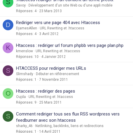
S
Savoy
Développement d'un site Web ou d'une appli mobile
Réponses
4
23 Mars 2013
Rediriger vers une page 404 avec Htaccess
D
DjamesAllen
URL Rewriting et .htaccess
Réponses
4
3 Avril 2012
Htaccess : rediriger url forum phpbb vers page plan.php
K
kmenslow
URL Rewriting et .htaccess
Réponses
10
4 Janvier 2012
HTACCESS pour rediriger mes URLs
S
Slimshady
Débuter en référencement
Réponses
1
7 Novembre 2011
Htaccess : rediriger des pages
O
Oujda
URL Rewriting et .htaccess
Réponses
9
25 Mars 2011
Comment rediriger tous ses flux RSS wordpress vers
S
feedburner avec son htaccess
sharky_46
Netlinking, backlinks, liens et redirections
Réponses
1
14 Avril 2011