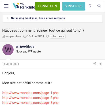
CONNEXION
S'INSCRIRE
Netlinking, backlinks, liens et redirections
Htaccess : comment rediriger tout ce qui suit ".php" ?
A
D
T
wripedibus
16 Juin 2011
htaccess
u
a
a
t
t
g
wripedibus
W
e
e
s
Nouveau WRInaute
u
d
r
e
d
d
16 Juin 2011
#1
e
é
l
b
Bonjour,
a
u
d
t
i
Mon site est défini comme suit :
s
c
http://www.monsite.com/page-1.php
u
http://www.monsite.com/page-2.php
s
http://www.monsite.com/page-3.php
s