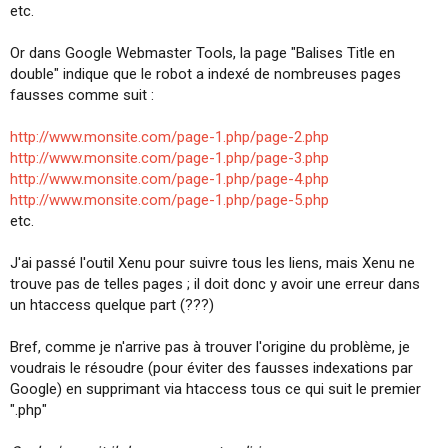
etc.
i
o
n
Or dans Google Webmaster Tools, la page "Balises Title en
double" indique que le robot a indexé de nombreuses pages
fausses comme suit :
http://www.monsite.com/page-1.php/page-2.php
http://www.monsite.com/page-1.php/page-3.php
http://www.monsite.com/page-1.php/page-4.php
http://www.monsite.com/page-1.php/page-5.php
etc.
J'ai passé l'outil Xenu pour suivre tous les liens, mais Xenu ne
trouve pas de telles pages ; il doit donc y avoir une erreur dans
un htaccess quelque part (???)
Bref, comme je n'arrive pas à trouver l'origine du problème, je
voudrais le résoudre (pour éviter des fausses indexations par
Google) en supprimant via htaccess tous ce qui suit le premier
".php"