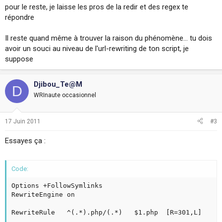
pour le reste, je laisse les pros de la redir et des regex te
répondre
Il reste quand même à trouver la raison du phénomène... tu dois
avoir un souci au niveau de l'url-rewriting de ton script, je
suppose
Djibou_Te@M
D
WRInaute occasionnel
17 Juin 2011
#3
Essayes ça :
Code:
Options +FollowSymlinks

RewriteEngine on

RewriteRule   ^(.*).php/(.*)   $1.php  [R=301,L]