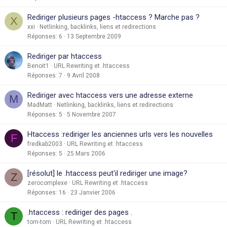
Rediriger plusieurs pages -htaccess ? Marche pas ?
X
xxi
Netlinking, backlinks, liens et redirections
Réponses
6
13 Septembre 2009
Rediriger par htaccess
Benoit1
URL Rewriting et .htaccess
Réponses
7
9 Avril 2008
Rediriger avec htaccess vers une adresse externe
M
MadMatt
Netlinking, backlinks, liens et redirections
Réponses
5
5 Novembre 2007
Htaccess :rediriger les anciennes urls vers les nouvelles
F
fredkab2003
URL Rewriting et .htaccess
Réponses
5
25 Mars 2006
[résolut] le .htaccess peut'il rediriger une image?
Z
zerocomplexe
URL Rewriting et .htaccess
Réponses
16
23 Janvier 2006
.htaccess : rediriger des pages .
T
tom-tom
URL Rewriting et .htaccess