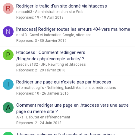
Rediriger le trafic d'un site donné via htaccess
R
renaud63
Administration d'un site Web
Réponses
19
19 Avril 2019
[htaccess] Rediriger toutes les erreurs 404 vers ma home
N
neo13
Crawl et indexation Google, sitemaps
Réponses
3
30 Janvier 2019
Htaccess : Comment rediriger vers
P
/blog/index.php/exemple-article/ ?
pascalus132
URL Rewriting et .htaccess
Réponses
2
29 Février 2016
Rediriger une page qui n'existe pas par htaccess
I
informatiquegifs
Netlinking, backlinks, liens et redirections
Réponses
10
26 Janvier 2016
Comment rediriger une page en .htaccess vers une autre
A
page du même site ?
Alka
Débuter en référencement
Réponses
2
24 Juin 2013
.htaccess rediriger si l'url contient un terme précis.