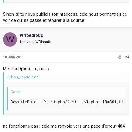
Sinon, si tu nous publiais ton htaccess, cela nous permettrait de
voir ce qui se passe et réparer à la source.
wripedibus
W
Nouveau WRInaute
18 Juin 2011
#4
Merci à Djibou_Te, mais
Djibou_Te@M a dit:
Code:
RewriteRule   ^(.*).php/(.*)   $1.php  [R=301,L]
ne fonctionne pas : cela me renvoie vers une page d'erreur 404