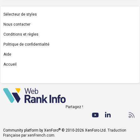
Sélecteur de styles
Nous contacter
Conditions et règles
Politique de confidentialité
Aide
Accueil
R
S
S
Partagez !
Facebook
Twitter
youtube
LinkedIn
Nous co
RS
®
Community platform by XenForo
© 2010-2026 XenForo Ltd.
Traduction
Française par xenFrench.com.