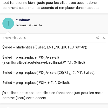
tout fonctionne bien , juste pour les villes avec accent donc
i
o
comment supprimer les accents et remplacer dans htaccess
n
tunimax
T
Nouveau WRInaute
4 Novembre 2016
#2
$villed = htmlentities($villed, ENT_NOQUOTES, 'utf-8');
$villed = preg_replace('#&([A-za-z])
(?:uml|circ|tilde|acute|grave|cedil|ring);#', '\1', $villed);
$villed = preg_replace('#&([A-za-z]{2})(?:lig);#', '\1', $villed);
$villed = preg_replace('#&[^;]+;#', '', $villed);
j'ai utilisée cette solution elle bien fonctionne just pour les mots
comme (l'eau) cette accent