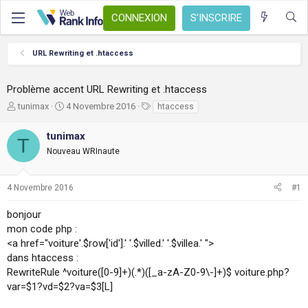
CONNEXION
S'INSCRIRE
URL Rewriting et .htaccess
Problème accent URL Rewriting et .htaccess
A
D
T
tunimax
4 Novembre 2016
htaccess
u
a
a
t
t
g
tunimax
T
e
e
s
Nouveau WRInaute
u
d
r
e
d
d
4 Novembre 2016
#1
e
é
l
b
bonjour
a
u
mon code php :
d
t
i
<a href="voiture'.$row['id'].' '.$villed.' '.$villea.' ">
s
dans htaccess :
c
RewriteRule ^voiture([0-9]+)(.*)([_a-zA-Z0-9\-]+)$ voiture.php?
u
var=$1?vd=$2?va=$3[L]
s
s