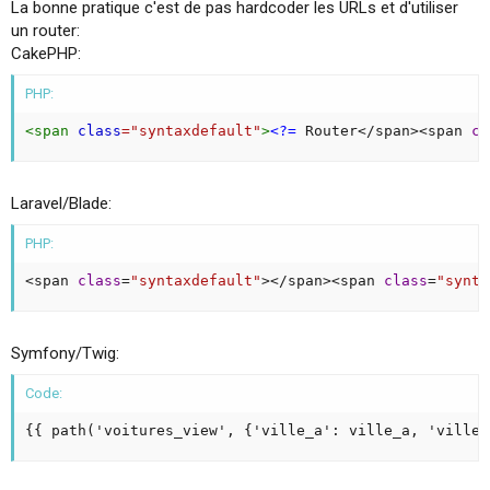
La bonne pratique c'est de pas hardcoder les URLs et d'utiliser
un router:
CakePHP:
PHP:
<
span
class
=
"
syntaxdefault
"
>
<?=
 Router
<
/
span
>
<
span 
cl
Laravel/Blade:
PHP:
<
span 
class
=
"syntaxdefault"
>
<
/
span
>
<
span 
class
=
"synta
Symfony/Twig:
Code:
{{ path('voitures_view', {'ville_a': ville_a, 'ville_