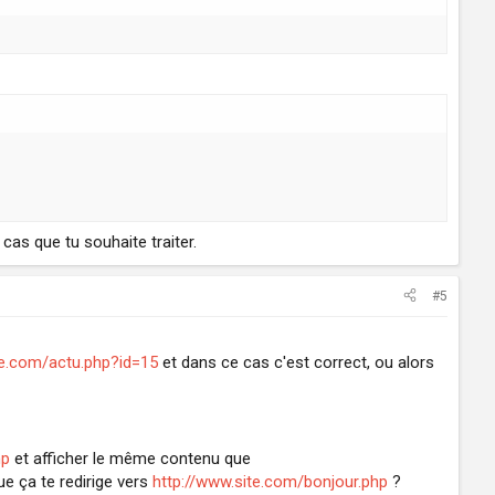
 cas que tu souhaite traiter.
#5
te.com/actu.php?id=15
et dans ce cas c'est correct, ou alors
hp
et afficher le même contenu que
ue ça te redirige vers
http://www.site.com/bonjour.php
?