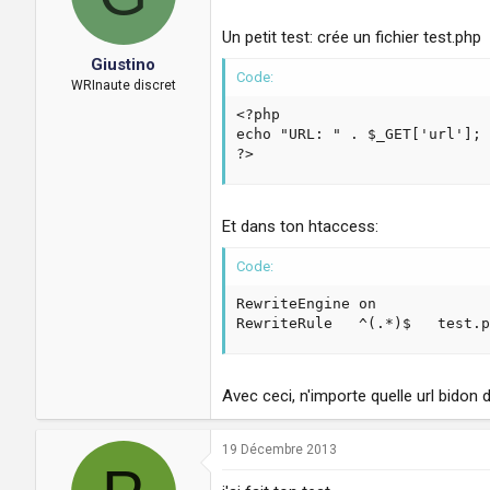
Un petit test: crée un fichier test.php
Giustino
Code:
WRInaute discret
<?php

echo "URL: " . $_GET['url'];

?>
Et dans ton htaccess:
Code:
RewriteEngine on

RewriteRule   ^(.*)$   test.p
Avec ceci, n'importe quelle url bidon d
19 Décembre 2013