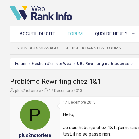
ACCUEIL DU SITE
FORUM
QUOI DE NEUF ?
NOUVEAUX MESSAGES
CHERCHER DANS LES FORUMS
Forum
Gestion d'un site Web
URL Rewriting et .htaccess
Problème Rewriting chez 1&1
A
D
plus2notoriete
17 Décembre 2013
u
a
t
t
17 Décembre 2013
e
P
e
u
d
Hello,
r
e
d
d
Je suis hébergé chez 1&1, j'aimerais r
e
é
test, il ne se passe rien.
plus2notoriete
l
b