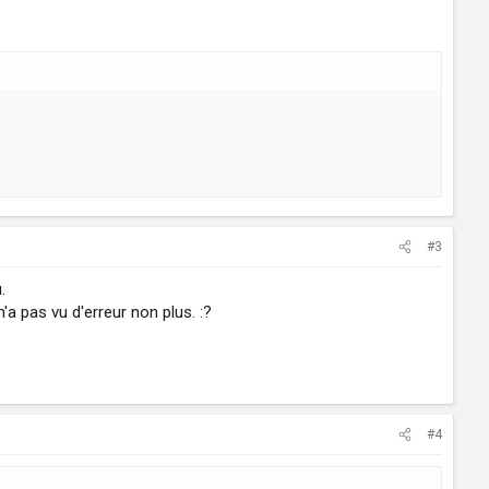
#3
.
n'a pas vu d'erreur non plus. :?
#4