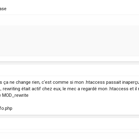
Base
ais ça ne change rien, c'est comme si mon .htaccess passait inaperçu
L rewriting était actif chez eux, le mec a regardé mon .htaccess et il 
 le MOD_rewrite
fo.php