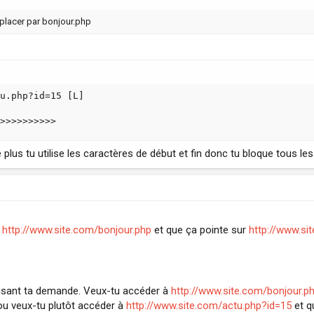
placer par bonjour.php
u.php?id=15 [L]

>>>>>>>>>>
de plus tu utilise les caractères de début et fin donc tu bloque tous les
à
http://www.site.com/bonjour.php
et que ça pointe sur
http://www.si
elisant ta demande. Veux-tu accéder à
http://www.site.com/bonjour.p
u veux-tu plutôt accéder à
http://www.site.com/actu.php?id=15
et q