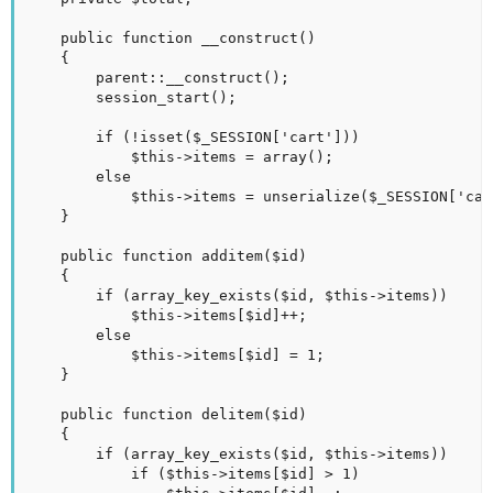
	public function __construct()

	{

		parent::__construct();

		session_start();

		if (!isset($_SESSION['cart'])) 

			$this->items = array();

		else

			$this->items = unserialize($_SESSION['cart']);

	}

	public function additem($id)

	{

		if (array_key_exists($id, $this->items))

			$this->items[$id]++;

		else

			$this->items[$id] = 1;

	}

	public function delitem($id)

	{

		if (array_key_exists($id, $this->items))

			if ($this->items[$id] > 1)
