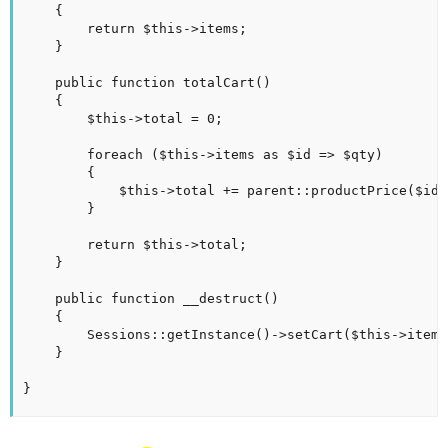
	{

		return $this->items;

	}

	public function totalCart()

	{

		$this->total = 0;

		foreach ($this->items as $id => $qty)

		{

			$this->total += parent::productPrice($id) * $qty;

		}

		return $this->total;

	}

	public function __destruct()

	{

		Sessions::getInstance()->setCart($this->items);

	}

}