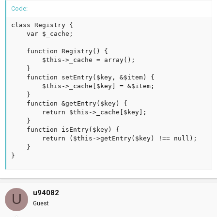
Code:
class Registry {

    var $_cache;

    function Registry() {

        $this->_cache = array();

    }

    function setEntry($key, &$item) {

        $this->_cache[$key] = &$item;

    }

    function &getEntry($key) {

        return $this->_cache[$key];

    }

    function isEntry($key) {

        return ($this->getEntry($key) !== null);

    }

}
u94082
U
Guest