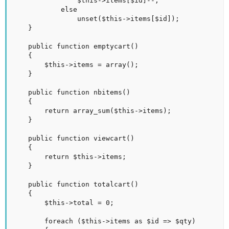
				$this->items[$id]--;

			else

				unset($this->items[$id]);

	}

	public function emptycart()

	{

		$this->items = array();

	}

	public function nbitems()

	{

		return array_sum($this->items);

	}

	public function viewcart()

	{

		return $this->items;

	}

	public function totalcart()

	{

		$this->total = 0;

		foreach ($this->items as $id => $qty)
