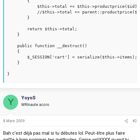
		{

			$this->total += $this->productprice($id) * $qty;

			//$this->total += parent::productprice($id) * $qty;

		}

		return $this->total;

	}

	public function __destruct()

	{

		$_SESSION['cart'] = serialize($this->items);

	}

}
YoyoS
Y
WRInaute accro
8 Mars 2009
#2
Bah c'est déjà pas mal si tu débutes lol. Peut-être plus faire
gaffe à bien nommer tes méthodes. Genre getXXXX quand tu