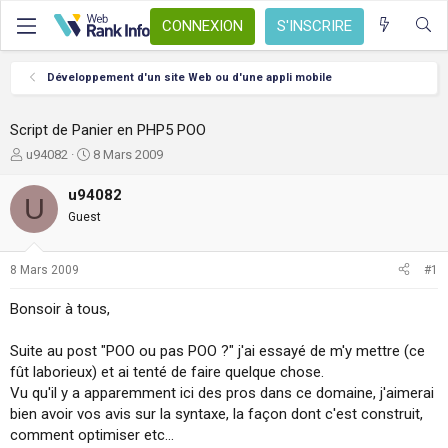
CONNEXION
S'INSCRIRE
Développement d'un site Web ou d'une appli mobile
Script de Panier en PHP5 POO
A
D
u94082
8 Mars 2009
u
a
t
t
u94082
U
e
e
Guest
u
d
r
e
d
d
8 Mars 2009
#1
e
é
l
b
Bonsoir à tous,
a
u
d
t
Suite au post "POO ou pas POO ?" j'ai essayé de m'y mettre (ce
i
s
fût laborieux) et ai tenté de faire quelque chose.
c
Vu qu'il y a apparemment ici des pros dans ce domaine, j'aimerai
u
bien avoir vos avis sur la syntaxe, la façon dont c'est construit,
s
comment optimiser etc...
s