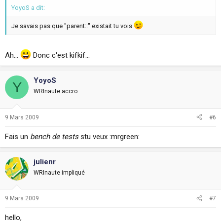
YoyoS a dit:
Je savais pas que "parent::" existait tu vois
Ah...
Donc c'est kifkif...
YoyoS
Y
WRInaute accro
9 Mars 2009
#6
Fais un
bench de tests
stu veux :mrgreen:
julienr
WRInaute impliqué
9 Mars 2009
#7
hello,