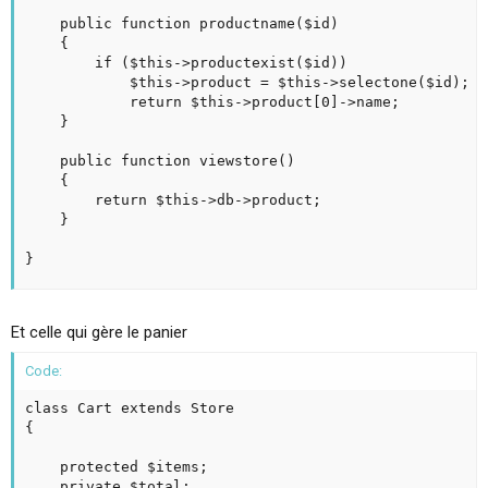
	public function productname($id)

	{

		if ($this->productexist($id))

			$this->product = $this->selectone($id);

			return $this->product[0]->name;

	}

	public function viewstore()

	{

		return $this->db->product;

	}

}
Et celle qui gère le panier
Code:
class Cart extends Store

{

	protected $items;

	private $total;
