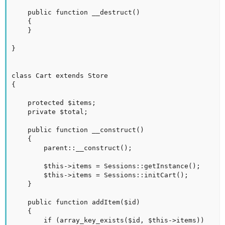
	public function __destruct()

	{

	}

}

class Cart extends Store

{

	protected $items;

	private $total;

	public function __construct()

	{

		parent::__construct();

		$this->items = Sessions::getInstance();

		$this->items = Sessions::initCart();

	}

	public function addItem($id)

	{

		if (array_key_exists($id, $this->items))
