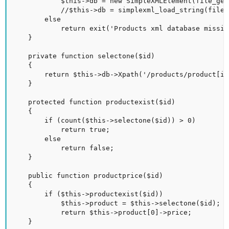
			$this->db = new SimpleXMLElement(file_get_contents(PRODUCTS_DB));	

			//$this->db = simplexml_load_string(file_get_contents(PRODUCTS_DB));	

		else

			return exit('Products xml database missing or unreadable.');

	}

	private function selectone($id)

	{

		return $this->db->Xpath('/products/product[id="'.$id.'"]');

	}

	protected function productexist($id)

	{

		if (count($this->selectone($id)) > 0)

			return true;

		else

			return false;

	}

	public function productprice($id)

	{	

		if ($this->productexist($id))

			$this->product = $this->selectone($id);

			return $this->product[0]->price;

	}
