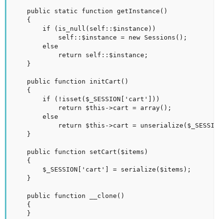
	public static function getInstance()

	{

		if (is_null(self::$instance))

			self::$instance = new Sessions();

		else

			return self::$instance;

	}

	public function initCart()

	{

		if (!isset($_SESSION['cart'])) 

			return $this->cart = array();

		else

			return $this->cart = unserialize($_SESSION['cart']);		

	}

	public function setCart($items)

	{

		$_SESSION['cart'] = serialize($items);

	}

	public function __clone()

	{

	}
