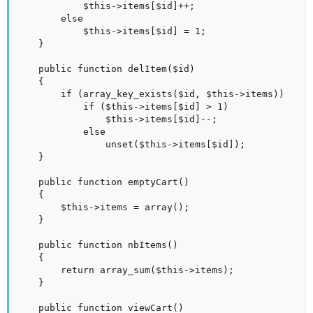
			$this->items[$id]++;

		else

			$this->items[$id] = 1;

	}

	public function delItem($id)

	{

		if (array_key_exists($id, $this->items))

			if ($this->items[$id] > 1)

				$this->items[$id]--;

			else

				unset($this->items[$id]);

	}

	public function emptyCart()

	{

		$this->items = array();

	}

	public function nbItems()

	{

		return array_sum($this->items);

	}

	public function viewCart()
