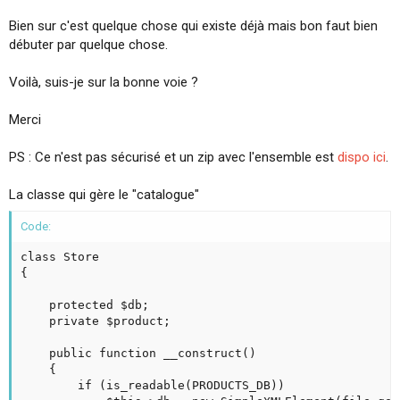
i
Bien sur c'est quelque chose qui existe déjà mais bon faut bien
o
n
débuter par quelque chose.
Voilà, suis-je sur la bonne voie ?
Merci
PS : Ce n'est pas sécurisé et un zip avec l'ensemble est
dispo ici
.
La classe qui gère le "catalogue"
Code:
class Store

{

	protected $db;

	private $product;

	public function __construct()

	{

		if (is_readable(PRODUCTS_DB))
