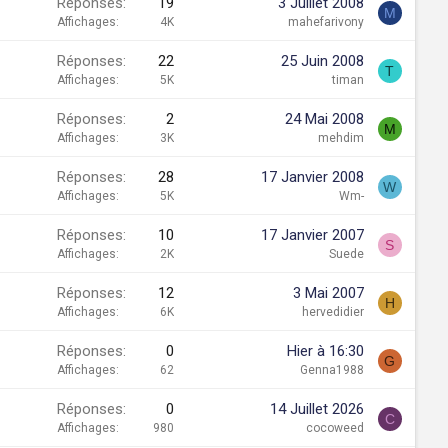
Réponses
19
3 Juillet 2008
M
Affichages
4K
mahefarivony
Réponses
22
25 Juin 2008
T
Affichages
5K
timan
Réponses
2
24 Mai 2008
M
Affichages
3K
mehdim
Réponses
28
17 Janvier 2008
W
Affichages
5K
Wm-
Réponses
10
17 Janvier 2007
S
Affichages
2K
Suede
Réponses
12
3 Mai 2007
H
Affichages
6K
hervedidier
Réponses
0
Hier à 16:30
G
Affichages
62
Genna1988
Réponses
0
14 Juillet 2026
C
Affichages
980
cocoweed