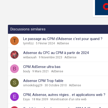
Discussions similaires
Le passage au CPM d'Adsense c'est pour quand ?
T
tymillzz
5 Février 2024
AdSense
Adsense du CPC au CPM à partir de 2024
wiibaouah
9 Novembre 2023
AdSense
CPM AdSense ultra bas
B
bouly
9 Mars 2021
AdSense
Adsense CPM Trop faible
S
smookdogg29
30 Octobre 2010
AdSense
CPM, Adsense, autres régies... et applications web ?
E
Esya
18 Mai 2009
Monétisation d'un site web