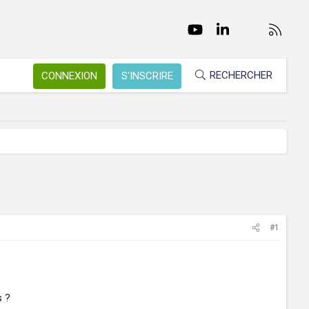
Facebook
Twitter
youtube
LinkedIn
Nous conta
RSS
RECHERCHER
CONNEXION
S'INSCRIRE
#1
s ?