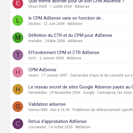
Quel thème aborder pour un bon CPM AdSense ?
E
Elisa13500
1 Juillet 2008
AdSense
le CPM AdSense varie en fonction de...
L
lelutino
22 Juin 2008
AdSense
Définition du CTR et du CPM pour AdSense
M
mehdim
24 Mai 2008
AdSense
Effondrement CPM et CTR AdSense
T
tis01
6 Janvier 2008
AdSense
CPM AdSense
H
heavn
17 Janvier 2007
Demandes d'avis et de conseils sur v
Le reseau secret de sites Google Adsense payés au
H
hervedidier
29 Novembre 2006
Google : l'entreprise, les site
Validation adsense
G
Genna1988
Hier à 16:30
Problèmes de référencement spécifi
Refus d'approbation AdSense
C
cocoweed
14 Juillet 2026
AdSense