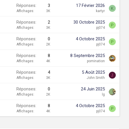
Réponses
3
17 Février 2026
K
Affichages
3K
kartyr
Réponses
2
30 Octobre 2025
P
Affichages
3K
pj074
Réponses
0
4 Octobre 2025
P
Affichages
2K
pj074
Réponses
8
8 Septembre 2025
Affichages
4K
pomination
Réponses
4
5 Août 2025
J
Affichages
3K
John Smith
Réponses
0
24 Juin 2025
Affichages
2K
lg
Réponses
8
4 Octobre 2025
P
Affichages
4K
pj074