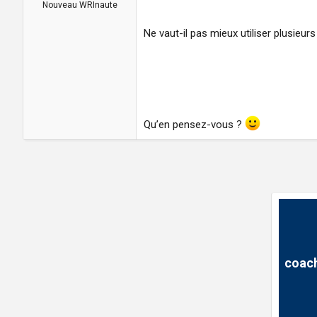
a
u
Nouveau WRInaute
d
t
i
Ne vaut-il pas mieux utiliser plusieurs
s
c
u
s
s
i
o
Qu’en pensez-vous ?
n
coach