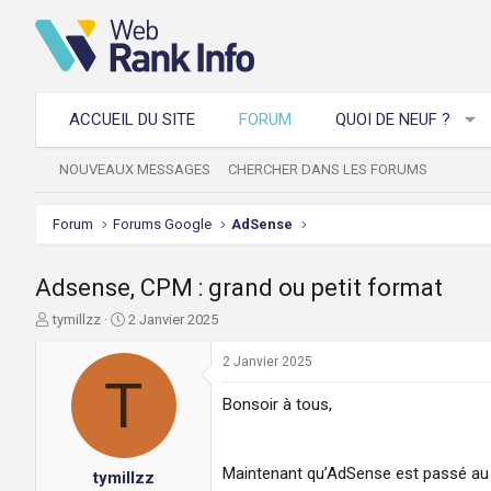
ACCUEIL DU SITE
FORUM
QUOI DE NEUF ?
NOUVEAUX MESSAGES
CHERCHER DANS LES FORUMS
Forum
Forums Google
AdSense
Adsense, CPM : grand ou petit format
A
D
tymillzz
2 Janvier 2025
u
a
t
t
2 Janvier 2025
e
T
e
u
d
Bonsoir à tous,
r
e
d
d
e
é
Maintenant qu’AdSense est passé au C
tymillzz
l
b