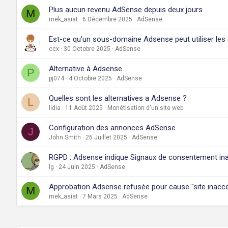
Plus aucun revenu AdSense depuis deux jours
M
mek_asiat
6 Décembre 2025
AdSense
Est-ce qu'un sous-domaine Adsense peut utiliser les
ccx
30 Octobre 2025
AdSense
Alternative à Adsense
P
pj074
4 Octobre 2025
AdSense
Quelles sont les alternatives a Adsense ?
L
lidia
11 Août 2025
Monétisation d'un site web
Configuration des annonces AdSense
J
John Smith
26 Juillet 2025
AdSense
RGPD : Adsense indique Signaux de consentement ina
lg
24 Juin 2025
AdSense
Approbation Adsense refusée pour cause "site inacce
M
mek_asiat
7 Mars 2025
AdSense