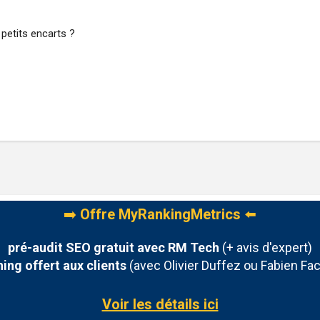
 petits encarts ?
➡️
Offre MyRankingMetrics
⬅️
pré-audit SEO gratuit avec RM Tech
(+ avis d'expert)
ing offert aux clients
(avec Olivier Duffez ou Fabien Fac
Voir les détails ici