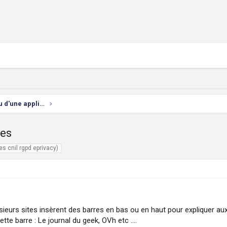
Développement d'un site Web ou d'une appli mobile
ies
es cnil rgpd eprivacy)
ieurs sites insèrent des barres en bas ou en haut pour expliquer aux i
te barre : Le journal du geek, OVh etc ....