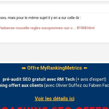
es, mais pour le même sujet il y en a sur celle-là :
adsense-nouvelle-regles-europeennes-sur-c ... 81968.html
➡️
Offre MyRankingMetrics
⬅️
pré-audit SEO gratuit avec RM Tech
(+ avis d'expert)
ing offert aux clients
(avec Olivier Duffez ou Fabien Fac
Voir les détails ici