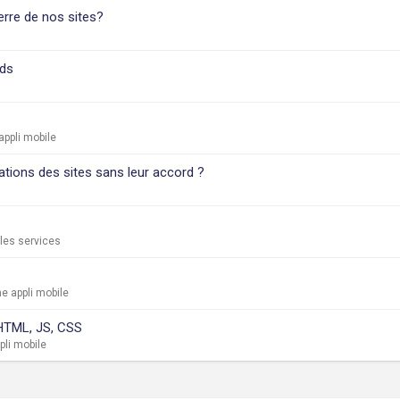
erre de nos sites?
Ads
ppli mobile
mations des sites sans leur accord ?
 les services
e appli mobile
 HTML, JS, CSS
pli mobile