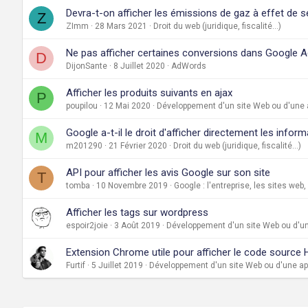
Devra-t-on afficher les émissions de gaz à effet de s
Z
ZImm
28 Mars 2021
Droit du web (juridique, fiscalité...)
Ne pas afficher certaines conversions dans Google 
D
DijonSante
8 Juillet 2020
AdWords
Afficher les produits suivants en ajax
P
poupilou
12 Mai 2020
Développement d'un site Web ou d'une a
Google a-t-il le droit d'afficher directement les infor
M
m201290
21 Février 2020
Droit du web (juridique, fiscalité...)
API pour afficher les avis Google sur son site
T
tomba
10 Novembre 2019
Google : l'entreprise, les sites web,
Afficher les tags sur wordpress
espoir2joie
3 Août 2019
Développement d'un site Web ou d'un
Extension Chrome utile pour afficher le code source
Furtif
5 Juillet 2019
Développement d'un site Web ou d'une ap