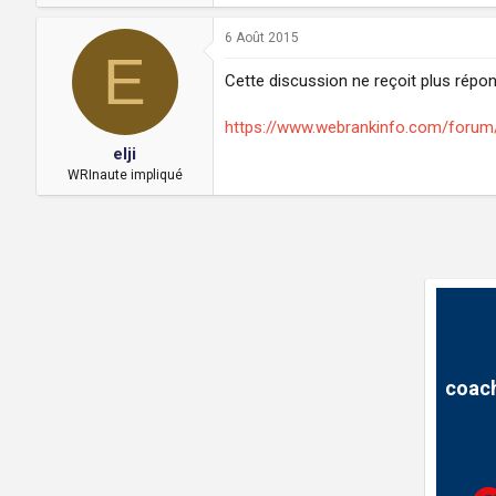
6 Août 2015
E
Cette discussion ne reçoit plus répons
https://www.webrankinfo.com/forum/
elji
WRInaute impliqué
coach