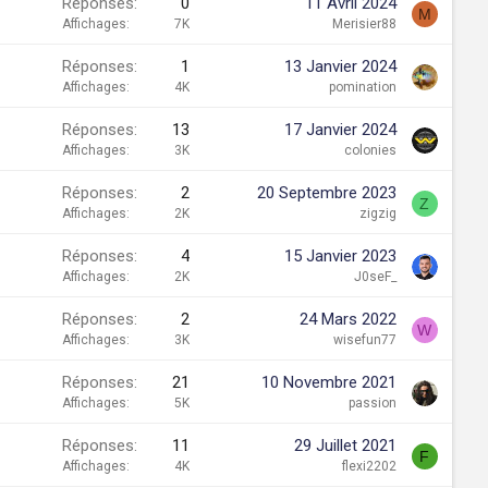
Réponses
0
11 Avril 2024
M
Affichages
7K
Merisier88
Réponses
1
13 Janvier 2024
Affichages
4K
pomination
Réponses
13
17 Janvier 2024
Affichages
3K
colonies
Réponses
2
20 Septembre 2023
Z
Affichages
2K
zigzig
Réponses
4
15 Janvier 2023
Affichages
2K
J0seF_
Réponses
2
24 Mars 2022
W
Affichages
3K
wisefun77
Réponses
21
10 Novembre 2021
Affichages
5K
passion
Réponses
11
29 Juillet 2021
F
Affichages
4K
flexi2202