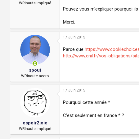
a
u
WRInaute impliqué
d
t
Pouvez vous m'expliquer pourquoi ils
i
s
Merci.
c
u
s
17 Juin 2015
s
i
Parce que
https://www.cookiechoices
o
http://www.cnil.fr/vos-obligations/s
n
spout
WRInaute accro
17 Juin 2015
Pourquoi cette année *
C'est seulement en france * ?
espoir2joie
WRInaute impliqué