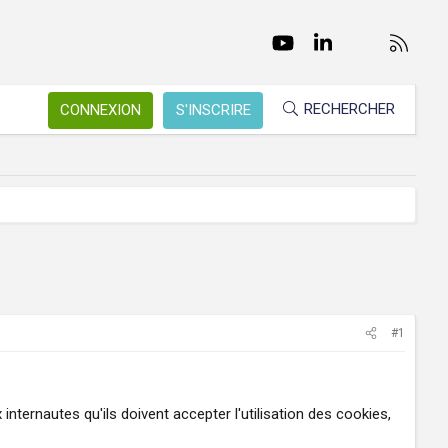
Facebook
Twitter
youtube
LinkedIn
Nous conta
RSS
RECHERCHER
CONNEXION
S'INSCRIRE
#1
nternautes qu'ils doivent accepter l'utilisation des cookies,