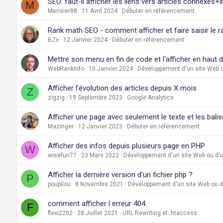
SEO: faut-il afficher les liens vers articles connexes+
M
Merisier88
11 Avril 2024
Débuter en référencement
Rank math SEO - comment afficher et faire saisir le r
BZx
12 Janvier 2024
Débuter en référencement
Mettre son menu en fin de code et l'afficher en haut 
WebRankInfo
10 Janvier 2024
Développement d'un site Web o
Afficher l'évolution des articles depuis X mois
Z
zigzig
19 Septembre 2023
Google Analytics
Afficher une page avec seulement le texte et les bali
Mazinger
12 Janvier 2023
Débuter en référencement
Afficher des infos depuis plusieurs page en PHP
W
wisefun77
23 Mars 2022
Développement d'un site Web ou d'u
Afficher la dernière version d'un fichier php ?
P
poupilou
8 Novembre 2021
Développement d'un site Web ou d'
comment afficher l erreur 404
F
flexi2202
28 Juillet 2021
URL Rewriting et .htaccess