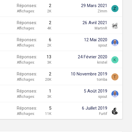
Réponses
2
29 Mars 2021
Z
Affichages
2K
ZImm
Réponses
2
26 Avril 2021
Affichages
4K
MartinR
Réponses
6
12 Mai 2020
Affichages
2K
spout
Réponses
13
24 Février 2020
K
Affichages
3K
kristel
Réponses
2
10 Novembre 2019
T
Affichages
20K
tomba
Réponses
1
5 Août 2019
Affichages
3K
spout
Réponses
5
6 Juillet 2019
Affichages
11K
Furtif