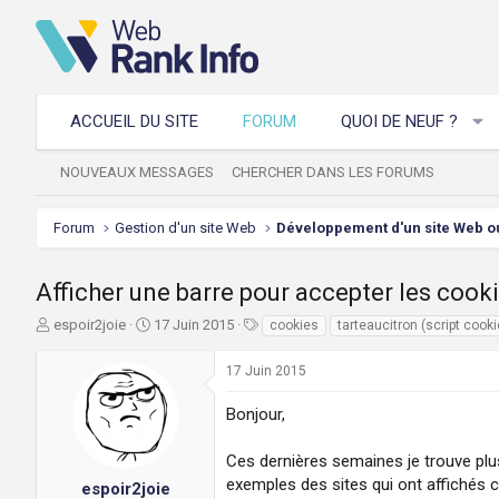
ACCUEIL DU SITE
FORUM
QUOI DE NEUF ?
NOUVEAUX MESSAGES
CHERCHER DANS LES FORUMS
Forum
Gestion d'un site Web
Afficher une barre pour accepter les cook
A
D
T
espoir2joie
17 Juin 2015
cookies
tarteaucitron (script cooki
u
a
a
t
t
g
17 Juin 2015
e
e
s
u
d
Bonjour,
r
e
d
d
Ces dernières semaines je trouve plus
e
é
exemples des sites qui ont affichés cet
l
b
espoir2joie