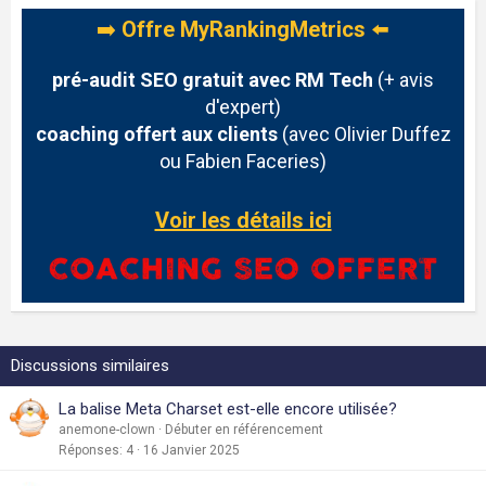
➡️
Offre MyRankingMetrics
⬅️
pré-audit SEO gratuit avec RM Tech
(+ avis
d'expert)
coaching offert aux clients
(avec Olivier Duffez
ou Fabien Faceries)
Voir les détails ici
Discussions similaires
La balise Meta Charset est-elle encore utilisée?
anemone-clown
Débuter en référencement
Réponses
4
16 Janvier 2025