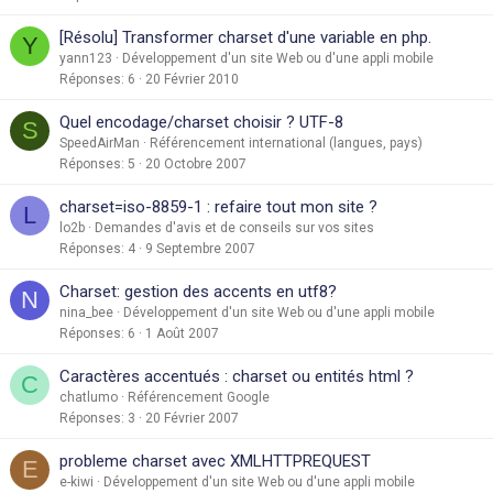
[Résolu] Transformer charset d'une variable en php.
Y
yann123
Développement d'un site Web ou d'une appli mobile
Réponses
6
20 Février 2010
Quel encodage/charset choisir ? UTF-8
S
SpeedAirMan
Référencement international (langues, pays)
Réponses
5
20 Octobre 2007
charset=iso-8859-1 : refaire tout mon site ?
L
lo2b
Demandes d'avis et de conseils sur vos sites
Réponses
4
9 Septembre 2007
Charset: gestion des accents en utf8?
N
nina_bee
Développement d'un site Web ou d'une appli mobile
Réponses
6
1 Août 2007
Caractères accentués : charset ou entités html ?
C
chatlumo
Référencement Google
Réponses
3
20 Février 2007
probleme charset avec XMLHTTPREQUEST
E
e-kiwi
Développement d'un site Web ou d'une appli mobile