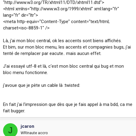
"http://www.w3.org/TR/xhtml11/DTD/xhtml11.dtd">
i
<html xmlns="http://www.w3.org/1999/xhtml" xml:lang="fr"
o
n
lang="fr" dir="ltr">
<meta http-equiv="Content-Type" content="text/html;
charset=iso-8859-1" />
Là, j'ai mon bloc central, ok les accents sont biens affichés.
Et bim, sur mon bloc menu, les accents et compagnies bugs, j'ai
tenté de remplacer par eacute.. mais aucun effet.
J'ai essayé utf-8 et là, c'est mon bloc central qui bug et mon
bloc menu fonctionne.
j'avoue que je pète un cable là :twisted:
En fait j'ai l'impression que dès que je fais appel à ma bdd, ca me
fait bugger.
jcaron
J
WRInaute accro