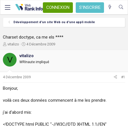
CONNEXION
S'INSCRIRE
Développement d'un site Web ou d'une appli mobile
Charset doctype, ca me els ****
A
D
vitalizo
4 Décembre 2009
u
a
t
t
vitalizo
V
e
e
WRInaute impliqué
u
d
r
e
d
d
4 Décembre 2009
#1
e
é
l
b
Bonjour,
a
u
d
t
voilà ces deux données commencent à me les prendre.
i
s
c
j'ai d'abord mis:
u
s
<!DOCTYPE html PUBLIC "-//W3C//DTD XHTML 1.1//EN"
s