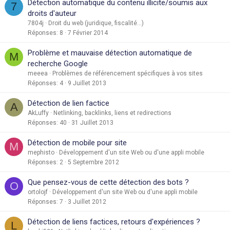
Détection automatique du contenu illicite/soumis aux
7
droits d'auteur
7804j
Droit du web (juridique, fiscalité...)
Réponses
8
7 Février 2014
Problème et mauvaise détection automatique de
M
recherche Google
meeea
Problèmes de référencement spécifiques à vos sites
Réponses
4
9 Juillet 2013
Détection de lien factice
A
AkLuffy
Netlinking, backlinks, liens et redirections
Réponses
40
31 Juillet 2013
Détection de mobile pour site
M
mephisto
Développement d'un site Web ou d'une appli mobile
Réponses
2
5 Septembre 2012
Que pensez-vous de cette détection des bots ?
O
ortolojf
Développement d'un site Web ou d'une appli mobile
Réponses
7
3 Juillet 2012
Détection de liens factices, retours d'expériences ?
L