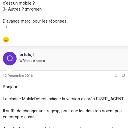
c'est un mobile ?
i
o
3- Autres ? :mrgreen:
n
D'avance merci pour les réponses
++
ortolojf
O
WRInaute accro
12 Décembre 2016
#2
Bonjour
La classe MobileDetect indique la version d'après l'USER_AGENT.
Il suffit de changer une regexp, pour que les desktop soient pris
en compte aussi.