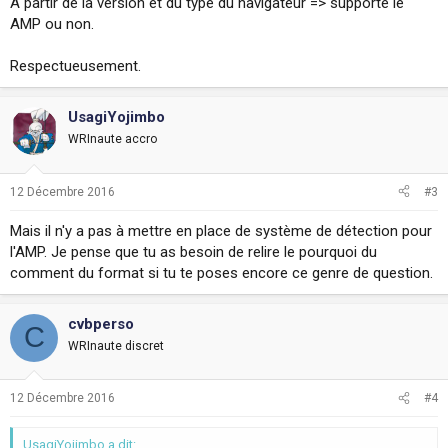
A partir de la version et du type du navigateur => supporte le
AMP ou non.
Respectueusement.
UsagiYojimbo
WRInaute accro
12 Décembre 2016
#3
Mais il n'y a pas à mettre en place de système de détection pour
l'AMP. Je pense que tu as besoin de relire le pourquoi du
comment du format si tu te poses encore ce genre de question.
cvbperso
C
WRInaute discret
12 Décembre 2016
#4
UsagiYojimbo a dit: