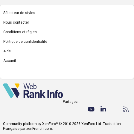
Sélecteur de styles
Nous contacter
Conditions et règles
Politique de confidentialité
Aide
Accueil
R
S
S
Partagez !
Facebook
Twitter
youtube
LinkedIn
Nous co
RS
®
Community platform by XenForo
© 2010-2026 XenForo Ltd.
Traduction
Française par xenFrench.com.