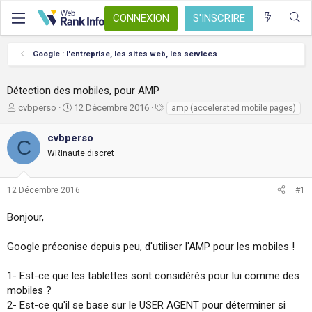
CONNEXION
S'INSCRIRE
Google : l'entreprise, les sites web, les services
Détection des mobiles, pour AMP
A
D
T
cvbperso
12 Décembre 2016
amp (accelerated mobile pages)
u
a
a
t
t
g
cvbperso
C
e
e
s
WRInaute discret
u
d
r
e
d
d
12 Décembre 2016
#1
e
é
l
b
Bonjour,
a
u
d
t
i
Google préconise depuis peu, d'utiliser l'AMP pour les mobiles !
s
c
1- Est-ce que les tablettes sont considérés pour lui comme des
u
mobiles ?
s
2- Est-ce qu'il se base sur le USER AGENT pour déterminer si
s