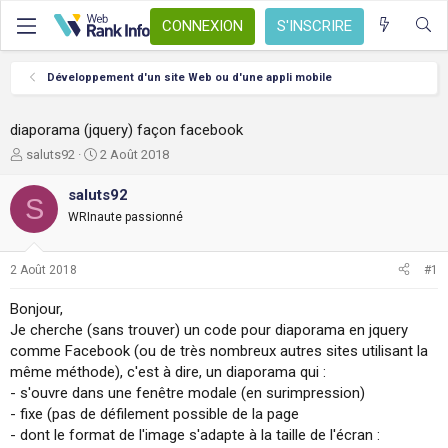
CONNEXION
S'INSCRIRE
Développement d'un site Web ou d'une appli mobile
diaporama (jquery) façon facebook
A
D
saluts92
2 Août 2018
u
a
t
t
saluts92
S
e
e
WRInaute passionné
u
d
r
e
d
d
2 Août 2018
#1
e
é
l
b
Bonjour,
a
u
Je cherche (sans trouver) un code pour diaporama en jquery
d
t
comme Facebook (ou de très nombreux autres sites utilisant la
i
s
même méthode), c'est à dire, un diaporama qui :
c
- s'ouvre dans une fenêtre modale (en surimpression)
u
- fixe (pas de défilement possible de la page
s
- dont le format de l'image s'adapte à la taille de l'écran :
s