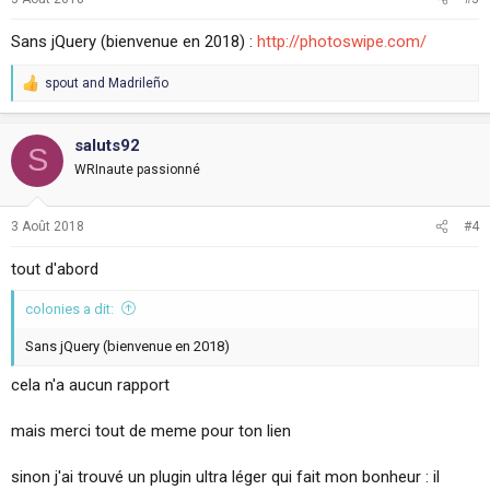
s
:
Sans jQuery (bienvenue en 2018) :
http://photoswipe.com/
spout
and
Madrileño
R
e
a
c
saluts92
S
t
WRInaute passionné
i
o
n
3 Août 2018
#4
s
:
tout d'abord
colonies a dit:
Sans jQuery (bienvenue en 2018)
cela n'a aucun rapport
mais merci tout de meme pour ton lien
sinon j'ai trouvé un plugin ultra léger qui fait mon bonheur : il