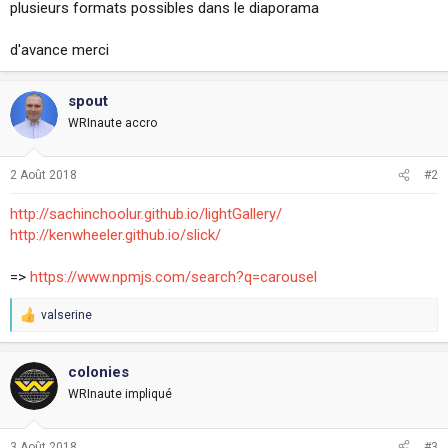
plusieurs formats possibles dans le diaporama
i
o
n
d'avance merci
spout
WRInaute accro
2 Août 2018
#2
http://sachinchoolur.github.io/lightGallery/
http://kenwheeler.github.io/slick/
=>
https://www.npmjs.com/search?q=carousel
valserine
R
e
a
c
colonies
t
WRInaute impliqué
i
o
n
3 Août 2018
#3