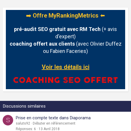
➡️
Offre MyRankingMetrics
⬅️
pré-audit SEO gratuit avec RM Tech
(+ avis
d'expert)
coaching offert aux clients
(avec Olivier Duffez
ou Fabien Faceries)
Voir les détails ici
Discussions similaires
Prise en compte texte dans Diaporama
S
saluts92
Débuter en référencement
Réponses
6
13 Avril 2018