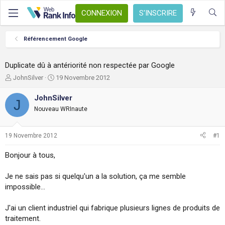
CONNEXION
S'INSCRIRE
Référencement Google
Duplicate dû à antériorité non respectée par Google
A
D
JohnSilver
19 Novembre 2012
u
a
t
t
JohnSilver
J
e
e
Nouveau WRInaute
u
d
r
e
d
d
19 Novembre 2012
#1
e
é
l
b
Bonjour à tous,
a
u
d
t
Je ne sais pas si quelqu'un a la solution, ça me semble
i
s
impossible...
c
u
J'ai un client industriel qui fabrique plusieurs lignes de produits de
s
traitement.
s