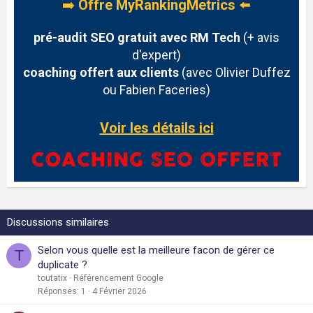
➡️
Offre MyRankingMetrics
⬅️
pré-audit SEO gratuit avec RM Tech
(+ avis
d'expert)
coaching offert aux clients
(avec Olivier Duffez
ou Fabien Faceries)
Voir les détails ici
Discussions similaires
Selon vous quelle est la meilleure facon de gérer ce
T
duplicate ?
toutatix
Référencement Google
Réponses
1
4 Février 2026