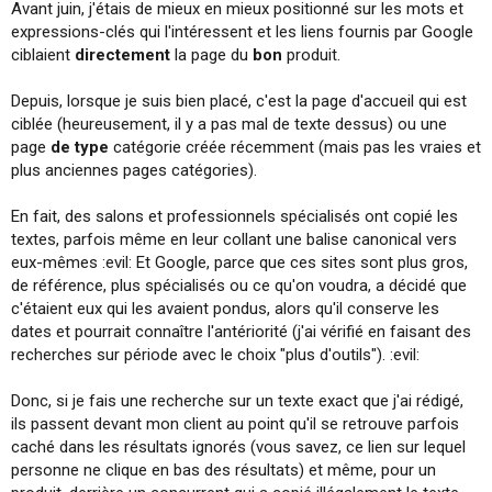
Avant juin, j'étais de mieux en mieux positionné sur les mots et
i
expressions-clés qui l'intéressent et les liens fournis par Google
o
n
ciblaient
directement
la page du
bon
produit.
Depuis, lorsque je suis bien placé, c'est la page d'accueil qui est
ciblée (heureusement, il y a pas mal de texte dessus) ou une
page
de type
catégorie créée récemment (mais pas les vraies et
plus anciennes pages catégories).
En fait, des salons et professionnels spécialisés ont copié les
textes, parfois même en leur collant une balise canonical vers
eux-mêmes :evil: Et Google, parce que ces sites sont plus gros,
de référence, plus spécialisés ou ce qu'on voudra, a décidé que
c'étaient eux qui les avaient pondus, alors qu'il conserve les
dates et pourrait connaître l'antériorité (j'ai vérifié en faisant des
recherches sur période avec le choix "plus d'outils"). :evil:
Donc, si je fais une recherche sur un texte exact que j'ai rédigé,
ils passent devant mon client au point qu'il se retrouve parfois
caché dans les résultats ignorés (vous savez, ce lien sur lequel
personne ne clique en bas des résultats) et même, pour un