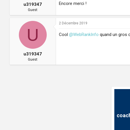
:
Encore merci !
u319347
Guest
2 Décembre 2019
U
Cool
@WebRankInfo
quand un gros co
u319347
Guest
coach