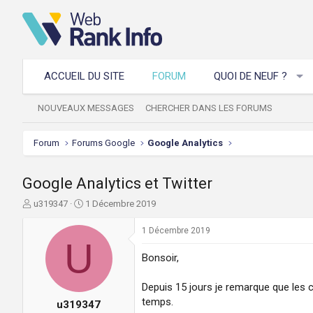
ACCUEIL DU SITE
FORUM
QUOI DE NEUF ?
NOUVEAUX MESSAGES
CHERCHER DANS LES FORUMS
Forum
Forums Google
Google Analytics
Google Analytics et Twitter
A
D
u319347
1 Décembre 2019
u
a
t
t
1 Décembre 2019
e
U
e
u
d
Bonsoir,
r
e
d
d
Depuis 15 jours je remarque que les 
e
é
temps.
u319347
l
b