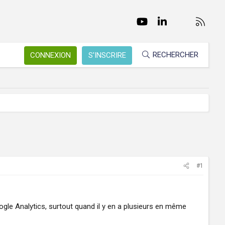
Facebook
Twitter
youtube
LinkedIn
Nous conta
RSS
RECHERCHER
CONNEXION
S'INSCRIRE
#1
gle Analytics, surtout quand il y en a plusieurs en même