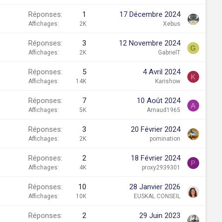
Réponses
1
17 Décembre 2024
Affichages
2K
Xebus
Réponses
3
12 Novembre 2024
G
Affichages
2K
GabrielT
Réponses
5
4 Avril 2024
K
Affichages
14K
Karishow
Réponses
7
10 Août 2024
A
Affichages
5K
Arnaud1965
Réponses
3
20 Février 2024
Affichages
2K
pomination
Réponses
2
18 Février 2024
P
Affichages
4K
proxy2939301
Réponses
10
28 Janvier 2026
Affichages
10K
EUSKAL CONSEIL
Réponses
2
29 Juin 2023