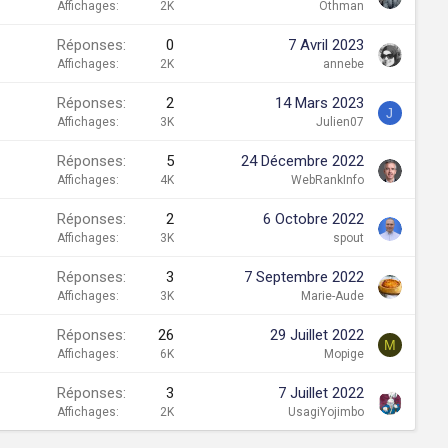
Affichages
2K
Othman
Réponses
0
7 Avril 2023
Affichages
2K
annebe
Réponses
2
14 Mars 2023
J
Affichages
3K
Julien07
Réponses
5
24 Décembre 2022
Affichages
4K
WebRankInfo
Réponses
2
6 Octobre 2022
Affichages
3K
spout
Réponses
3
7 Septembre 2022
Affichages
3K
Marie-Aude
Réponses
26
29 Juillet 2022
M
Affichages
6K
Mopige
Réponses
3
7 Juillet 2022
Affichages
2K
UsagiYojimbo