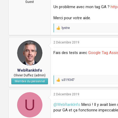
a
u
Guest
d
t
Un problème avec mon tag GA ?
http
i
s
Merci pour votre aide.
c
u
lystre
s
R
e
s
a
i
c
2 Décembre 2019
o
t
n
i
Fais des tests avec
Google Tag Assi
o
n
s
:
WebRankInfo
Olivier Duffez (admin)
u319347
Membre du personnel
R
e
a
c
2 Décembre 2019
U
t
i
@WebRankInfo
Merci ! Il y avait bi
o
pour GA et ça fonctionne impeccable
n
s