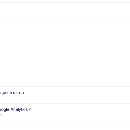
 page de démo
gle Analytics 4
nt