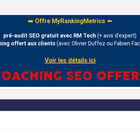
➡️
Offre MyRankingMetrics
⬅️
pré-audit SEO gratuit avec RM Tech
(+ avis d'expert)
ing offert aux clients
(avec Olivier Duffez ou Fabien Fac
Voir les détails ici