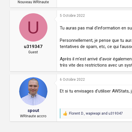
a
u
Nouveau WRInaute
d
t
i
5 Octobre 2022
s
U
c
Tu auras pas mal d'information en su
u
s
s
Personnellement, je pense que tu auras
i
tentatives de spam, etc, ce qui fauss
u319347
o
Guest
n
Après il m'est arrivé d'avoir égaleme
très vite des restrictions avec un sy
6 Octobre 2022
Et si tu envisages d'utiliser AWStats,
spout
Florent D.
,
wapiwapi
and
u319347
R
WRInaute accro
e
a
c