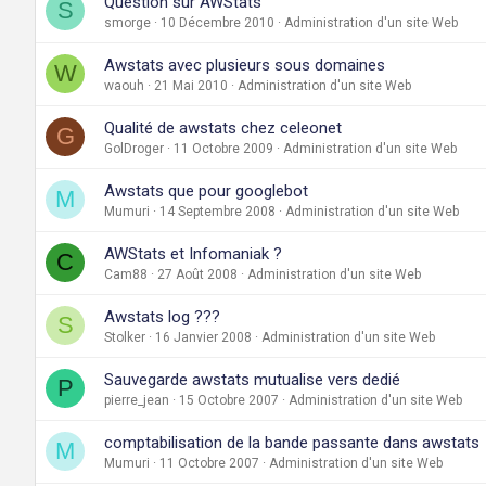
Question sur AWStats
S
smorge
10 Décembre 2010
Administration d'un site Web
Awstats avec plusieurs sous domaines
W
waouh
21 Mai 2010
Administration d'un site Web
Qualité de awstats chez celeonet
G
GolDroger
11 Octobre 2009
Administration d'un site Web
Awstats que pour googlebot
M
Mumuri
14 Septembre 2008
Administration d'un site Web
AWStats et Infomaniak ?
C
Cam88
27 Août 2008
Administration d'un site Web
Awstats log ???
S
Stolker
16 Janvier 2008
Administration d'un site Web
Sauvegarde awstats mutualise vers dedié
P
pierre_jean
15 Octobre 2007
Administration d'un site Web
comptabilisation de la bande passante dans awstats
M
Mumuri
11 Octobre 2007
Administration d'un site Web