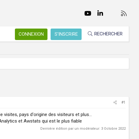
Facebook
Twitter
youtube
LinkedIn
Nous conta
RSS
RECHERCHER
CONNEXION
S'INSCRIRE
#1
isites, pays d'origine des visiteurs et plus...
alytics et Awstats qui est le plus fiable
Dernière édition par un modérateur:
3 Octobre 2022