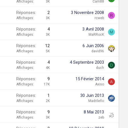
Affichages
3K
Cam88
Réponses
2
3 Novembre 2008
R
Affichages
3K
rcweb
Réponses
4
3 Avril 2008
M
Affichages
3K
MaRRocK
Réponses
12
6 Juin 2006
Affichages
5K
david96
Réponses
4
4 Septembre 2003
D
Affichages
4K
duch
Réponses
9
15 Février 2014
A
Affichages
17K
Axiso
Réponses
1
30 Juin 2013
Affichages
2K
Madrileño
Réponses
9
8 Mai 2013
Affichages
3K
zeb