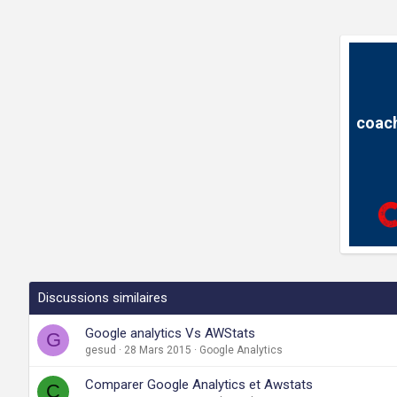
t
i
o
n
s
:
coach
Discussions similaires
Google analytics Vs AWStats
G
gesud
28 Mars 2015
Google Analytics
Comparer Google Analytics et Awstats
C