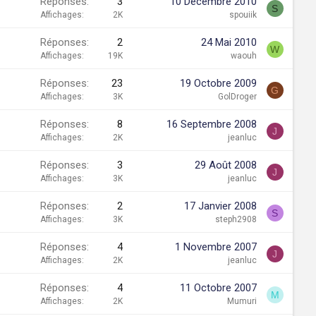
Réponses
3
10 Décembre 2010
S
Affichages
2K
spouiik
Réponses
2
24 Mai 2010
W
Affichages
19K
waouh
Réponses
23
19 Octobre 2009
G
Affichages
3K
GolDroger
Réponses
8
16 Septembre 2008
J
Affichages
2K
jeanluc
Réponses
3
29 Août 2008
J
Affichages
3K
jeanluc
Réponses
2
17 Janvier 2008
S
Affichages
3K
steph2908
Réponses
4
1 Novembre 2007
J
Affichages
2K
jeanluc
Réponses
4
11 Octobre 2007
M
Affichages
2K
Mumuri