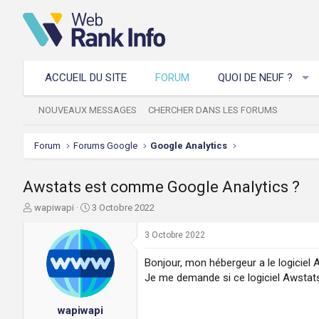
ACCUEIL DU SITE
FORUM
QUOI DE NEUF ?
NOUVEAUX MESSAGES
CHERCHER DANS LES FORUMS
Forum
Forums Google
Google Analytics
Awstats est comme Google Analytics ?
A
D
wapiwapi
3 Octobre 2022
u
a
t
t
3 Octobre 2022
e
e
u
d
Bonjour, mon hébergeur a le logiciel A
r
e
Je me demande si ce logiciel Awstats 
d
d
e
é
wapiwapi
l
b