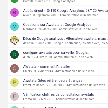
Cam88
9 Juin 2010
Google Analytics
Accès direct = 3/110 Google Analytics, 93/120 Awsta
R
rcweb
8 Septembre 2008
Administration d'un site Web
Questions sur Awstats et Google Analytics
M
MaRRocK
26 Mars 2008
Administration d'un site Web
Décu de Google analitycs : Alternative awstats, mais...
david96
5 Juin 2006
Google : l'entreprise, les sites web, les 
configuer awstats pour surveiller Google...
D
duch
17 Juillet 2003
Administration d'un site Web
AWstats - comment l'installer
C
Chicky
3 Février 2014
Administration d'un site Web
Awstats: Sites référenceurs étranges
P
Premium Cases
26 Juin 2013
Administration d'un site Web
Vérification chiffres de consultation awstats
E
Emmaline
7 Mai 2013
Administration d'un site Web