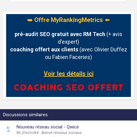
➡️
Offre MyRankingMetrics
⬅️
pré-audit SEO gratuit avec RM Tech
(+ avis
d'expert)
coaching offert aux clients
(avec Olivier Duffez
ou Fabien Faceries)
Voir les détails ici
Discussions similaires
Nouveau réseau social - Qwice
Mr_Electro84
Autres réseaux sociaux