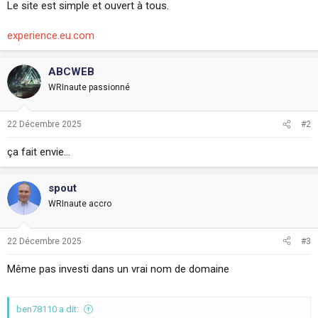
Le site est simple et ouvert à tous.
i
o
n
experience.eu.com
ABCWEB
WRInaute passionné
22 Décembre 2025
#2
ça fait envie...
spout
WRInaute accro
22 Décembre 2025
#3
Même pas investi dans un vrai nom de domaine
ben78110 a dit: