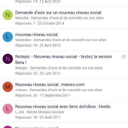
Réponses
14
12 Avril 2023
Demande d'avis sur un nouveau réseau social
N
Newvibe
Demandes d'avis et de conseils sur vos sites
Réponses
7
25 Octobre 2014
nouveau réseau social
L
leslandes
Demandes d'avis et de conseils sur vos sites
Réponses
18
25 Avril 2013
F
Notepic - Nouveau réseau social - testez la version
N
e
Beta !
r
Notepic
Demandes d'avis et de conseils sur vos sites
Réponses
22
23 Juin 2012
é
Nouveau réseau social : miaveo.com
M
miaveo
Demandes d'avis et de conseils sur vos sites
Réponses
26
17 Septembre 2011
Nouveau réseau social avec liens dofollow : Heello
L
L.Jee
Autres réseaux sociaux
Réponses
18
22 Août 2011