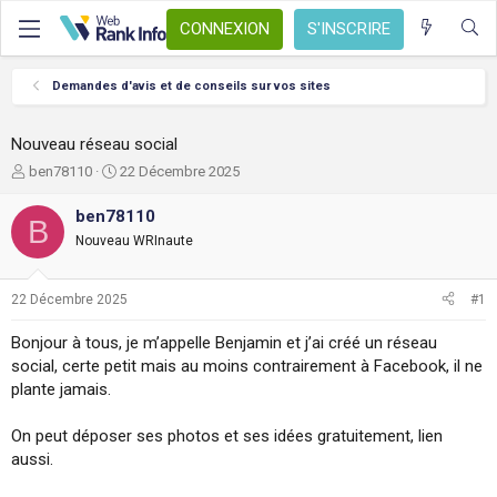
CONNEXION
S'INSCRIRE
Demandes d'avis et de conseils sur vos sites
Nouveau réseau social
A
D
ben78110
22 Décembre 2025
u
a
t
t
ben78110
B
e
e
Nouveau WRInaute
u
d
r
e
d
d
22 Décembre 2025
#1
e
é
l
b
Bonjour à tous, je m’appelle Benjamin et j’ai créé un réseau
a
u
social, certe petit mais au moins contrairement à Facebook, il ne
d
t
plante jamais.
i
s
c
On peut déposer ses photos et ses idées gratuitement, lien
u
aussi.
s
s