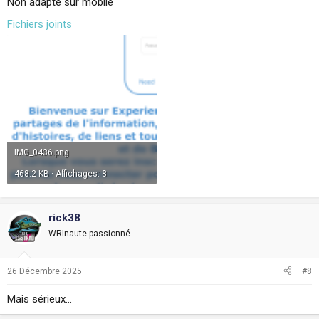
Non adapté sur mobile
Fichiers joints
IMG_0436.png
468.2 KB · Affichages: 8
rick38
WRInaute passionné
26 Décembre 2025
#8
Mais sérieux...