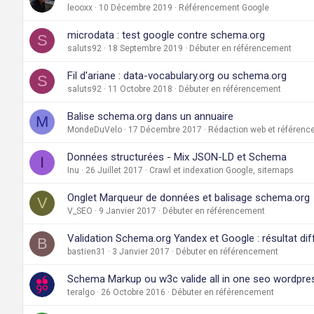
leooxx
10 Décembre 2019
Référencement Google
microdata : test google contre schema.org
S
saluts92
18 Septembre 2019
Débuter en référencement
Fil d'ariane : data-vocabulary.org ou schema.org
S
saluts92
11 Octobre 2018
Débuter en référencement
Balise schema.org dans un annuaire
M
MondeDuVelo
17 Décembre 2017
Rédaction web et référen
Données structurées - Mix JSON-LD et Schema
I
Inu
26 Juillet 2017
Crawl et indexation Google, sitemaps
Onglet Marqueur de données et balisage schema.org
V
V_SEO
9 Janvier 2017
Débuter en référencement
Validation Schema.org Yandex et Google : résultat dif
B
bastien31
3 Janvier 2017
Débuter en référencement
Schema Markup ou w3c valide all in one seo wordpre
teralgo
26 Octobre 2016
Débuter en référencement