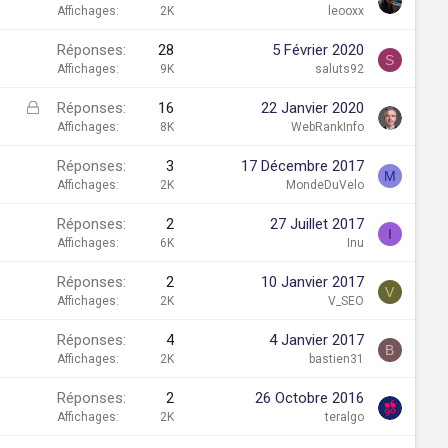
Affichages
2K
leooxx
Réponses
28
5 Février 2020
S
Affichages
9K
saluts92
F
Réponses
16
22 Janvier 2020
e
Affichages
8K
WebRankInfo
r
Réponses
3
17 Décembre 2017
m
M
Affichages
2K
MondeDuVelo
é
Réponses
2
27 Juillet 2017
I
Affichages
6K
Inu
Réponses
2
10 Janvier 2017
V
Affichages
2K
V_SEO
Réponses
4
4 Janvier 2017
B
Affichages
2K
bastien31
Réponses
2
26 Octobre 2016
Affichages
2K
teralgo