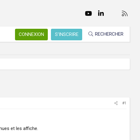
Facebook
Twitter
youtube
LinkedIn
Nous conta
RSS
RECHERCHER
CONNEXION
S'INSCRIRE
#1
es et les affiche.