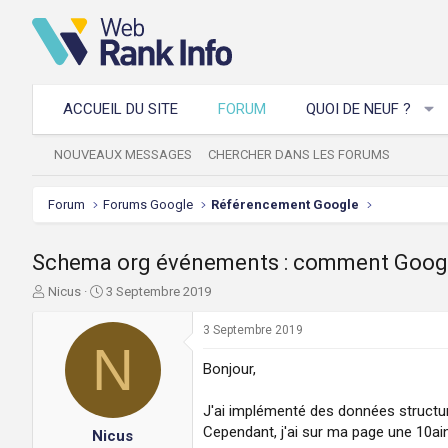
ACCUEIL DU SITE
FORUM
QUOI DE NEUF ?
NOUVEAUX MESSAGES
CHERCHER DANS LES FORUMS
Forum
Forums Google
Référencement Google
Schema org événements : comment Google 
A
D
Nicus
3 Septembre 2019
u
a
t
t
3 Septembre 2019
e
N
e
u
d
Bonjour,
r
e
d
d
J'ai implémenté des données structur
e
é
Cependant, j'ai sur ma page une 10ai
Nicus
l
b