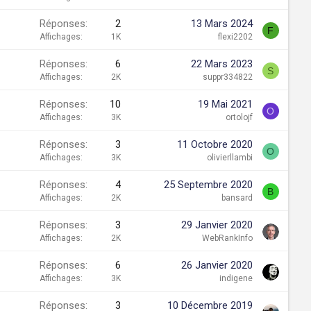
Réponses
2
13 Mars 2024
F
Affichages
1K
flexi2202
Réponses
6
22 Mars 2023
S
Affichages
2K
suppr334822
Réponses
10
19 Mai 2021
O
Affichages
3K
ortolojf
Réponses
3
11 Octobre 2020
O
Affichages
3K
olivierllambi
Réponses
4
25 Septembre 2020
B
Affichages
2K
bansard
Réponses
3
29 Janvier 2020
Affichages
2K
WebRankInfo
Réponses
6
26 Janvier 2020
Affichages
3K
indigene
Réponses
3
10 Décembre 2019