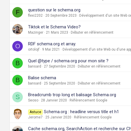
question sur le schema.org
F
flexi2202
20 Septembre 2023
Développement d'un site Web ou
Tiktok et le Schema Video?
Mazinger
21 Mars 2023
Débuter en référencement
RDF schema.org et array.
O
ortolojf
9 Mai 2021
Développement d'un site Web ou d'une app
Quel @type / schema.org pour mon site ?
B
bansard
27 Septembre 2020
Débuter en référencement
Balise schema
B
bansard
25 Septembre 2020
Débuter en référencement
Breadcrumb trop long et balisage Schema.org
S
Seoso
28 Janvier 2020
Référencement Google
Schema.org : headline versus title et h1
Astuce
Jerome7
25 Janvier 2020
Référencement Google
Cache schema.org, SearchAction et recherche sur C