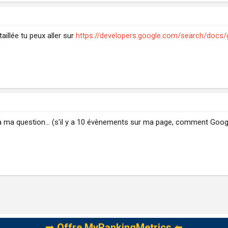
aillée tu peux aller sur
https://developers.google.com/search/docs/g
ma question... (s'il y a 10 évènements sur ma page, comment Googl
➡️
Offre MyRankingMetrics
⬅️