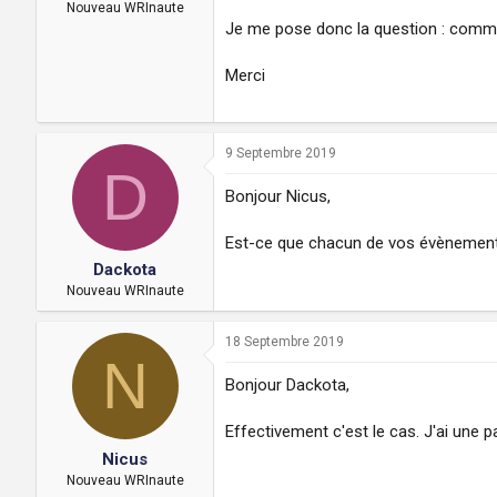
a
u
Nouveau WRInaute
d
t
Je me pose donc la question : comm
i
s
Merci
c
u
s
s
9 Septembre 2019
i
D
o
Bonjour Nicus,
n
Est-ce que chacun de vos évènement
Dackota
Nouveau WRInaute
18 Septembre 2019
N
Bonjour Dackota,
Effectivement c'est le cas. J'ai une 
Nicus
Nouveau WRInaute