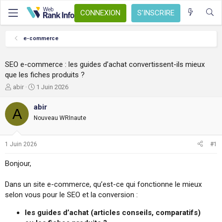
CONNEXION
S'INSCRIRE
e-commerce
SEO e-commerce : les guides d’achat convertissent-ils mieux
que les fiches produits ?
A
D
abir
1 Juin 2026
u
a
t
t
abir
A
e
e
Nouveau WRInaute
u
d
r
e
d
d
1 Juin 2026
#1
e
é
l
b
Bonjour,
a
u
d
t
Dans un site e-commerce, qu’est-ce qui fonctionne le mieux
i
s
selon vous pour le SEO et la conversion :
c
u
les guides d’achat (articles conseils, comparatifs)
s