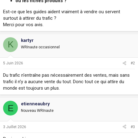
ou les fiches produits ?
s
i
Est-ce que les guides aident vraiment à vendre ou servent
o
surtout à attirer du trafic ?
n
Merci pour vos avis.
kartyr
K
WRInaute occasionnel
5 Juin 2026
#2
Du trafic n'entraîne pas nécessairement des ventes, mais sans
trafic il n'y a aucune vente du tout. Donc tout ce qui attire du
monde est toujours un plus.
etienneaubry
E
Nouveau WRInaute
3 Juillet 2026
#3