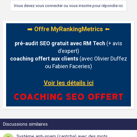
Vous devez vous connecter ou vous inscrire pour répondre ici.
➡️
Offre MyRankingMetrics
⬅️
pré-audit SEO gratuit avec RM Tech
(+ avis
d'expert)
coaching offert aux clients
(avec Olivier Duffez
ou Fabien Faceries)
Voir les détails ici
Discussions similaires
Système anti-spam (captcha) avec des mots