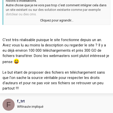
robots d'indexations.
Autre chose que je ne vois pas trop c'est comment intégrer cela dans
un site existant ou sur des solution existante comme par exemple
dotclear ou des cms.
Cliquez pour agrandir...
Ne le prenez surtout pas mal j'essai juste de comprendre et je trouve
le projet fort interessant tout de même, d'un autre coté c'est rigolo
faire un truc opensource qui est un peu notre liberté à tous pour
empécher de la liberté.
C'est très réalisable puisque le site fonctionne depuis un an.
Avez vous lu au moins la description ou regarder le site ? Il y a
A+
eu déjà environ 100 000 téléchargements et près 300 GO de
fichiers transférer. Donc les webmasters sont plutot intéressé je
pense
Le but étant de proposer des fichiers en téléchargement sans
que l'on sache la source véritable pour respecter les droits
d'auteurs et pour ne pas voir ses fichiers se retrouver un peu
partout !!!
f_trt
F
WRInaute impliqué