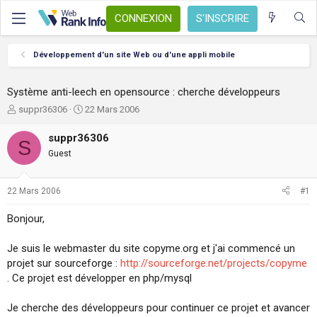
CONNEXION
S'INSCRIRE
Développement d'un site Web ou d'une appli mobile
Système anti-leech en opensource : cherche développeurs
A
D
suppr36306
22 Mars 2006
u
a
t
t
suppr36306
S
e
e
Guest
u
d
r
e
d
d
22 Mars 2006
#1
e
é
l
b
Bonjour,
a
u
d
t
Je suis le webmaster du site copyme.org et j'ai commencé un
i
s
projet sur sourceforge :
http://sourceforge.net/projects/copyme
c
. Ce projet est développer en php/mysql
u
s
Je cherche des développeurs pour continuer ce projet et avancer
s