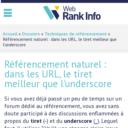
Accueil
»
Dossiers
»
Techniques de référencement
»
DOSSIERS
▼
Référencement naturel : dans les URL, le tiret meilleur que
l'underscore
PRATIQUE
▼
MES SERVICES PRO
▼
Référencement naturel :
FORUM
dans les URL, le tiret
meilleur que l'underscore
CONTACT
Si vous avez déjà passé un peu de temps sur un
forum dédié au référencement, vous avez sans
doute participé à des discussions enflammées à
propos du
tiret
(
-
) et du
underscore
(
_
). Lequel