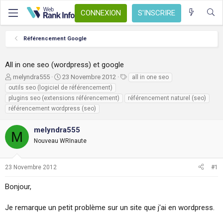
CONNEXION
S'INSCRIRE
Référencement Google
All in one seo (wordpress) et google
A
D
T
melyndra555
23 Novembre 2012
all in one seo
u
a
a
outils seo (logiciel de référencement)
t
t
g
plugins seo (extensions référencement)
référencement naturel (seo)
e
e
s
référencement wordpress (seo)
u
d
r
e
melyndra555
d
d
M
e
é
Nouveau WRInaute
l
b
a
u
d
t
23 Novembre 2012
#1
i
s
Bonjour,
c
u
Je remarque un petit problème sur un site que j'ai en wordpress.
s
s