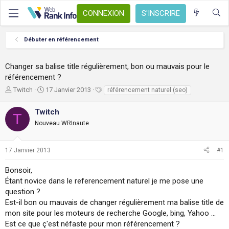
CONNEXION
S'INSCRIRE
Débuter en référencement
Changer sa balise title régulièrement, bon ou mauvais pour le
référencement ?
A
D
T
Twitch
17 Janvier 2013
référencement naturel (seo)
u
a
a
t
t
g
Twitch
T
e
e
s
Nouveau WRInaute
u
d
r
e
d
d
17 Janvier 2013
#1
e
é
l
b
Bonsoir,
a
u
Étant novice dans le referencement naturel je me pose une
d
t
i
question ?
s
Est-il bon ou mauvais de changer régulièrement ma balise title de
c
mon site pour les moteurs de recherche Google, bing, Yahoo ...
u
Est ce que ç'est néfaste pour mon référencement ?
s