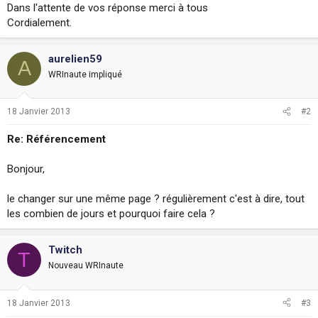
Dans l'attente de vos réponse merci à tous
s
Cordialement.
i
o
n
aurelien59
A
WRInaute impliqué
18 Janvier 2013
#2
Re: Référencement
Bonjour,
le changer sur une même page ? régulièrement c'est à dire, tout
les combien de jours et pourquoi faire cela ?
Twitch
T
Nouveau WRInaute
18 Janvier 2013
#3