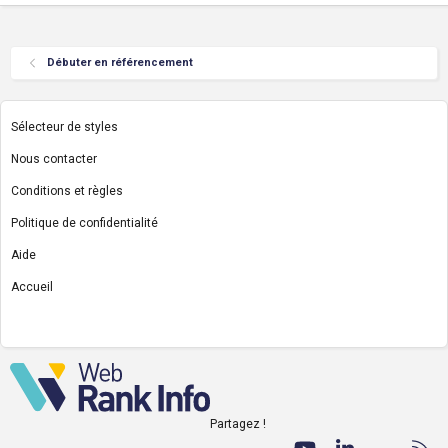
Débuter en référencement
Sélecteur de styles
Nous contacter
Conditions et règles
Politique de confidentialité
Aide
Accueil
R
S
S
Partagez !
Facebook
Twitter
youtube
LinkedIn
Nous co
RS