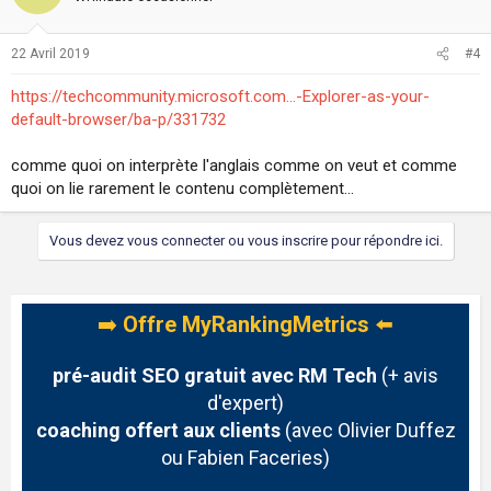
22 Avril 2019
#4
https://techcommunity.microsoft.com...-Explorer-as-your-
default-browser/ba-p/331732
comme quoi on interprète l'anglais comme on veut et comme
quoi on lie rarement le contenu complètement...
Vous devez vous connecter ou vous inscrire pour répondre ici.
➡️
Offre MyRankingMetrics
⬅️
pré-audit SEO gratuit avec RM Tech
(+ avis
d'expert)
coaching offert aux clients
(avec Olivier Duffez
ou Fabien Faceries)