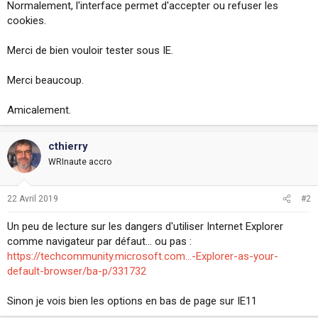
Normalement, l'interface permet d'accepter ou refuser les
i
cookies.
o
n
Merci de bien vouloir tester sous IE.
Merci beaucoup.
Amicalement.
cthierry
WRInaute accro
22 Avril 2019
#2
Un peu de lecture sur les dangers d'utiliser Internet Explorer
comme navigateur par défaut... ou pas :
https://techcommunity.microsoft.com...-Explorer-as-your-
default-browser/ba-p/331732
Sinon je vois bien les options en bas de page sur IE11