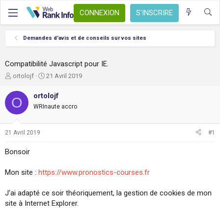
CONNEXION
S'INSCRIRE
Demandes d'avis et de conseils sur vos sites
Compatibilité Javascript pour IE.
A
D
ortolojf
21 Avril 2019
u
a
t
t
ortolojf
O
e
e
WRInaute accro
u
d
r
e
d
d
21 Avril 2019
#1
e
é
l
b
Bonsoir
a
u
d
t
Mon site :
https://www.pronostics-courses.fr
i
s
c
J'ai adapté ce soir théoriquement, la gestion de cookies de mon
u
site à Internet Explorer.
s
s