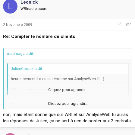
Leonick
L
WRInaute accro
2 Novembre 2009
#11
Re: Compter le nombre de clients
madmagz a dit:
JulienCoquet a dit:
heureusement il a eu sa réponse sur AnalyseWeb.fr ;-)
(ah ces gens qui postent partout...)
Cliquez pour agrandir...
Cliquez pour agrandir...
Enfin, réponse : je ne suis pas sûr et puis… pourquoi ne pas multiplier
ses chances ? Un post doit-il être exclusif ? 8O
non, mais étant donné que sur WRI et sur AnalyseWeb tu auras
les réponses de Julien, ça ne sert à rien de poster aux 2 endroits