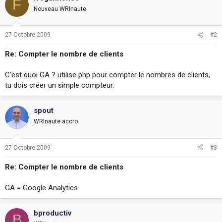
F
i
Nouveau WRInaute
o
n
27 Octobre 2009
#2
Re: Compter le nombre de clients
C'est quoi GA ? utilise php pour compter le nombres de clients,
tu dois créer un simple compteur.
spout
WRInaute accro
27 Octobre 2009
#3
Re: Compter le nombre de clients
GA = Google Analytics
bproductiv
B