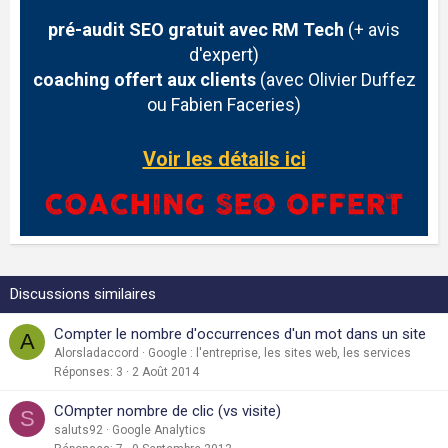
pré-audit SEO gratuit avec RM Tech
(+ avis
d'expert)
coaching offert aux clients
(avec Olivier Duffez
ou Fabien Faceries)
Voir les détails ici
Discussions similaires
Compter le nombre d'occurrences d'un mot dans un site
A
Alorsladaccord
Google : l'entreprise, les sites web, les services
Réponses
3
2 Août 2014
COmpter nombre de clic (vs visite)
S
saluts92
Google Analytics