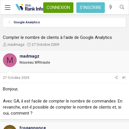
CONNEXION
S'INSCRIRE
Google Analytics
Compter le nombre de clients à l'aide de Google Analytics
A
D
madmagz
27 Octobre 2009
u
a
t
t
madmagz
M
e
e
Nouveau WRInaute
u
d
r
e
d
d
27 Octobre 2009
#1
e
é
l
b
Bonjour,
a
u
d
t
Avec GA, il est facile de compter le nombre de commandes. En
i
s
revanche, est-il possible de compter le nombre de clients et, si
c
oui, comment ?
u
s
s
frogannonce