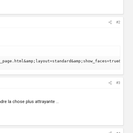
#2
_page.html&amp;layout=standard&amp;show_faces=true&amp;w
#3
re la chose plus attrayante ...