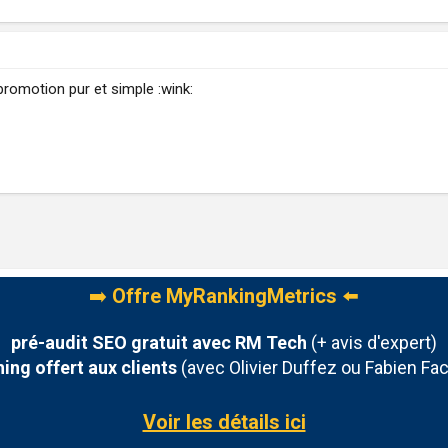
a promotion pur et simple :wink:
➡️
Offre MyRankingMetrics
⬅️
pré-audit SEO gratuit avec RM Tech
(+ avis d'expert)
ing offert aux clients
(avec Olivier Duffez ou Fabien Fac
Voir les détails ici