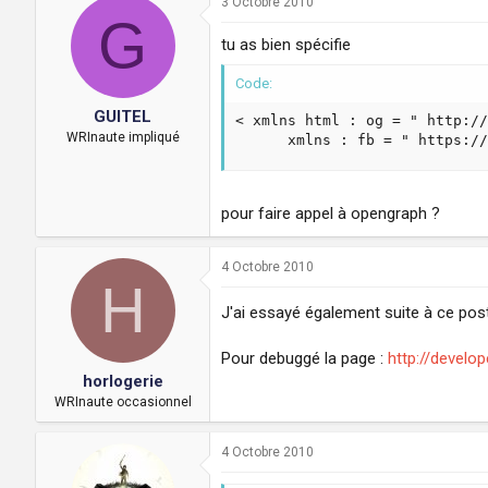
3 Octobre 2010
G
tu as bien spécifie
Code:
GUITEL
< xmlns html : og = " http://
WRInaute impliqué
      xmlns : fb = " https://
pour faire appel à opengraph ?
4 Octobre 2010
H
J'ai essayé également suite à ce po
Pour debuggé la page :
http://develo
horlogerie
WRInaute occasionnel
4 Octobre 2010