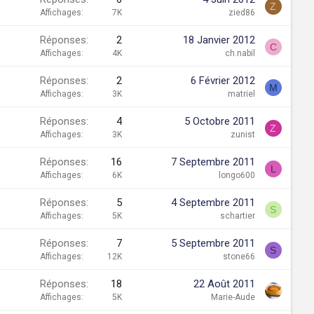
Z
Affichages
7K
zied86
Réponses
2
18 Janvier 2012
C
Affichages
4K
ch.nabil
Réponses
2
6 Février 2012
M
Affichages
3K
matriel
Réponses
4
5 Octobre 2011
Z
Affichages
3K
zunist
Réponses
16
7 Septembre 2011
L
Affichages
6K
longo600
Réponses
5
4 Septembre 2011
S
Affichages
5K
schartier
Réponses
7
5 Septembre 2011
S
Affichages
12K
stone66
Réponses
18
22 Août 2011
Affichages
5K
Marie-Aude