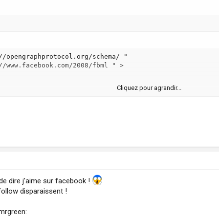
//opengraphprotocol.org/schema/ "

//www.facebook.com/2008/fbml " >
Cliquez pour agrandir...
 de dire j'aime sur facebook !
follow disparaissent !
:mrgreen: