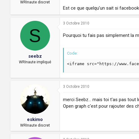
a
u
WRInaute discret
d
t
Est ce que quelqu'un sait si faceboo
i
s
3 Octobre 2010
c
S
u
s
Pourquoi tu fais pas simplement la m
s
i
o
Code:
seebz
n
WRInaute impliqué
<iframe src="https://www.fac
3 Octobre 2010
merci Seebz... mais toi t'as pas tout 
Open graph c'est pour rajouter des ch
eskimo
WRInaute discret