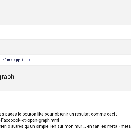
Développement d'un site Web ou d'une appli mobile
graph
es pages le bouton like pour obtenir un résultat comme ceci :
s-Facebook-et-open-graph.html
ien d'autres qu'un simple lien sur mon mur ... en fait les meta <meta 