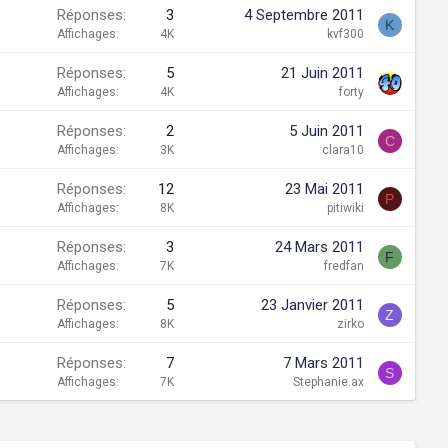
Réponses
3
4 Septembre 2011
K
Affichages
4K
kvf300
Réponses
5
21 Juin 2011
Affichages
4K
forty
Réponses
2
5 Juin 2011
C
Affichages
3K
clara10
Réponses
12
23 Mai 2011
P
Affichages
8K
pitiwiki
Réponses
3
24 Mars 2011
F
Affichages
7K
fredfan
Réponses
5
23 Janvier 2011
Z
Affichages
8K
zirko
Réponses
7
7 Mars 2011
S
Affichages
7K
Stephanie.ax