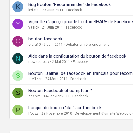
Bug Bouton "Recommander" de Facebook
K
kvf300
26 Juin 2011
Facebook
Vignette d'aperçu pour le bouton SHARE de Faceboo
Y
ya1ick
21 Juin 2011
Facebook
bouton facebook
C
clara10
5 Juin 2011
Débuter en référencement
Aide dans la configuration du bouton de facebook
N
newseurplay
2 Mai 2011
Facebook
Bouton "J'aime" de facebook en français pour recom
S
steffzen
24 Mars 2011
Facebook
Bouton Facebook et compteur ?
S
seabird
14 Janvier 2011
Facebook
Langue du bouton "like" sur facebook
P
Pouzy
29 Novembre 2010
Développement d'un site Web ou d'