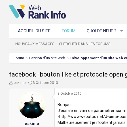
ACCUEIL DU SITE
FORUM
QUOI DE NEUF ?
NOUVEAUX MESSAGES
CHERCHER DANS LES FORUMS
Forum
Gestion d'un site Web
facebook : bouton like et protocole open 
A
D
eskimo
3 Octobre 2010
u
a
t
t
3 Octobre 2010
e
e
u
d
Bonjour,
r
e
J'essaie en vain de paramétrer sur m
d
d
-http://www.webatou.net/J-aime-pa
e
é
Malheureusement je n'obtient jamais r
eskimo
l
b