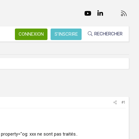
Facebook
Twitter
youtube
LinkedIn
Nous conta
RSS
RECHERCHER
CONNEXION
S'INSCRIRE
#1
property="og: xxx ne sont pas traités..