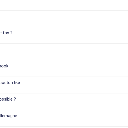
e fan ?
ebook
bouton like
ossible ?
Allemagne