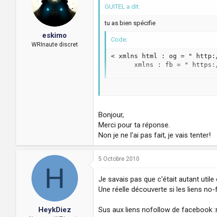
GUITEL a dit:
tu as bien spécifie
eskimo
Code:
WRInaute discret
< xmlns html : og = " http:
      xmlns : fb = " https:
pour faire appel à opengraph ?
Bonjour,
Merci pour ta réponse.
Non je ne l'ai pas fait, je vais tenter!
5 Octobre 2010
H
Je savais pas que c'était autant utile
Une réelle découverte si les liens no-
Sus aux liens nofollow de facebook 
HeykDiez