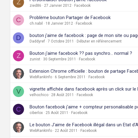
Z
zied86
27 Janvier 2012
Facebook
Problème bouton Partager de Facebook
C
ch.nabil
18 Janvier 2012
Facebook
bouton j'aime de facebook : page de mon site ou pag
D
Daddyref
7 Octobre 2011
Débuter en référencement
Bouton j'aime facebook ?? pas synchro... normal ?
Z
zunist
30 Septembre 2011
Facebook
Extension Chrome officielle : bouton de partage Fac
WebRankInfo
6 Septembre 2011
Facebook
vignette affichée dans facebook après un click sur le 
V
velhochico
28 Août 2011
Facebook
Bouton facebook j'aime + compteur personalisable p
C
ciberlox
25 Août 2011
Facebook
Le bouton J'aime de Facebook illégal dans un Etat d'
WebRankInfo
22 Août 2011
Facebook