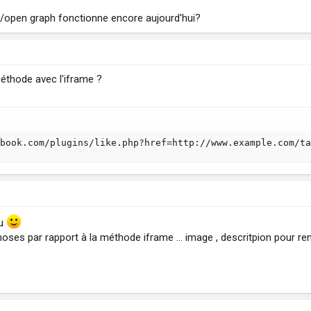
k/open graph fonctionne encore aujourd'hui?
éthode avec l'iframe ?
ebook.com/plugins/like.php?href=http://www.example.com/ta
lu
oses par rapport à la méthode iframe ... image , descritpion pour rend