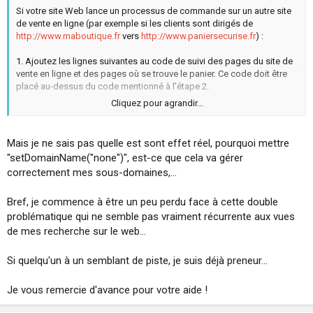
Si votre site Web lance un processus de commande sur un autre site
de vente en ligne (par exemple si les clients sont dirigés de
http://www.maboutique.fr
vers
http://www.paniersecurise.fr
) :
1. Ajoutez les lignes suivantes au code de suivi des pages du site de
vente en ligne et des pages où se trouve le panier. Ce code doit être
placé au-dessus du code mentionné à l'étape 2.
Cliquez pour agrandir...
<script type="text/javascript">
var gaJsHost = (("https:" == document.location.protocol) ?
"https://ssl." : "http://www.");
Mais je ne sais pas quelle est sont effet réel, pourquoi mettre
document.write(unescape("%3Cscript src='" + gaJsHost + "google-
"setDomainName("none")", est-ce que cela va gérer
analytics.com/ga.js' type='text/javascript'%3E%3C/script%3E"));
correctement mes sous-domaines,...
</script>
<script type="text/javascript">
var pageTracker = _gat._getTracker("UA-xxxxxx-x");
Bref, je commence à être un peu perdu face à cette double
pageTracker._setDomainName("none");
problématique qui ne semble pas vraiment récurrente aux vues
pageTracker._setAllowLinker(true);
de mes recherche sur le web...
pageTracker._trackPageview();
</script>
Si quelqu'un à un semblant de piste, je suis déjà preneur...
Je vous remercie d'avance pour votre aide !