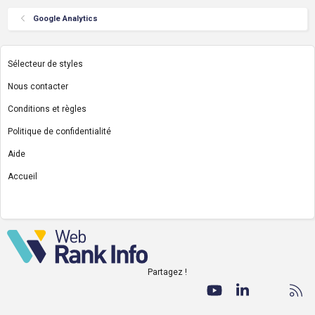
Google Analytics
Sélecteur de styles
Nous contacter
Conditions et règles
Politique de confidentialité
Aide
Accueil
R
S
S
Partagez !
Facebook
Twitter
youtube
LinkedIn
Nous co
RS