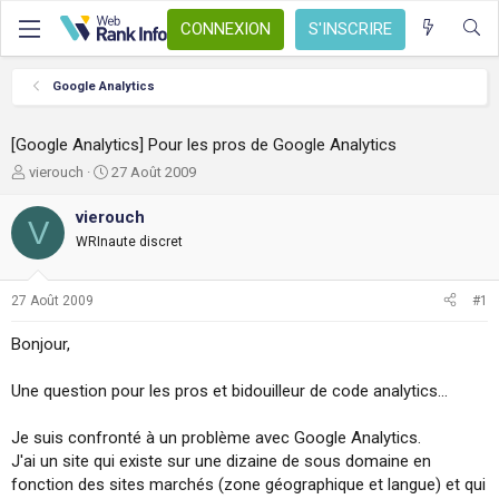
CONNEXION
S'INSCRIRE
Google Analytics
[Google Analytics] Pour les pros de Google Analytics
A
D
vierouch
27 Août 2009
u
a
t
t
vierouch
V
e
e
WRInaute discret
u
d
r
e
d
d
27 Août 2009
#1
e
é
l
b
Bonjour,
a
u
d
t
Une question pour les pros et bidouilleur de code analytics...
i
s
c
Je suis confronté à un problème avec Google Analytics.
u
J'ai un site qui existe sur une dizaine de sous domaine en
s
fonction des sites marchés (zone géographique et langue) et qui
s