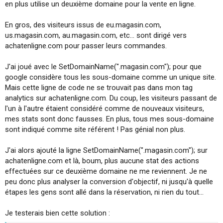
en plus utilise un deuxième domaine pour la vente en ligne.
i
o
n
En gros, des visiteurs issus de eu.magasin.com,
us.magasin.com, au.magasin.com, etc... sont dirigé vers
achatenligne.com pour passer leurs commandes.
J'ai joué avec le SetDomainName(".magasin.com"); pour que
google considère tous les sous-domaine comme un unique site.
Mais cette ligne de code ne se trouvait pas dans mon tag
analytics sur achatenligne.com. Du coup, les visiteurs passant de
l'un à l'autre étaient considéré comme de nouveaux visiteurs,
mes stats sont donc fausses. En plus, tous mes sous-domaine
sont indiqué comme site référent ! Pas génial non plus.
J'ai alors ajouté la ligne SetDomainName(".magasin.com"); sur
achatenligne.com et là, boum, plus aucune stat des actions
effectuées sur ce deuxième domaine ne me reviennent. Je ne
peu donc plus analyser la conversion d'objectif, ni jusqu'à quelle
étapes les gens sont allé dans la réservation, ni rien du tout...
Je testerais bien cette solution :