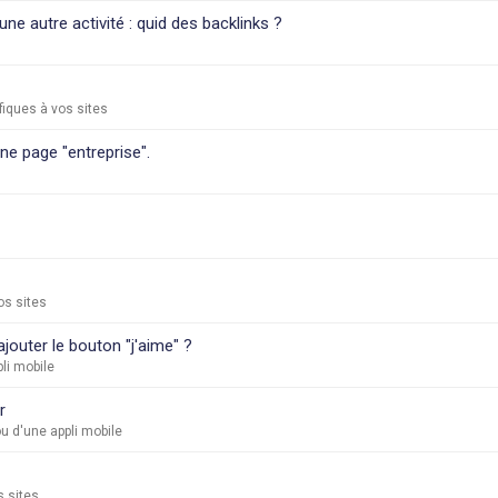
 autre activité : quid des backlinks ?
iques à vos sites
ne page "entreprise".
os sites
outer le bouton "j'aime" ?
li mobile
r
u d'une appli mobile
s sites