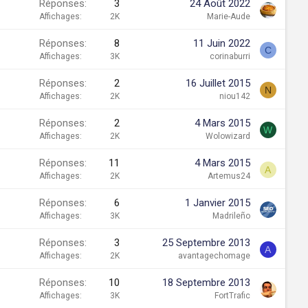
Réponses
3
24 Août 2022
Affichages
2K
Marie-Aude
Réponses
8
11 Juin 2022
C
Affichages
3K
corinaburri
Réponses
2
16 Juillet 2015
N
Affichages
2K
niou142
Réponses
2
4 Mars 2015
W
Affichages
2K
Wolowizard
Réponses
11
4 Mars 2015
A
Affichages
2K
Artemus24
Réponses
6
1 Janvier 2015
Affichages
3K
Madrileño
Réponses
3
25 Septembre 2013
A
Affichages
2K
avantagechomage
Réponses
10
18 Septembre 2013
Affichages
3K
FortTrafic