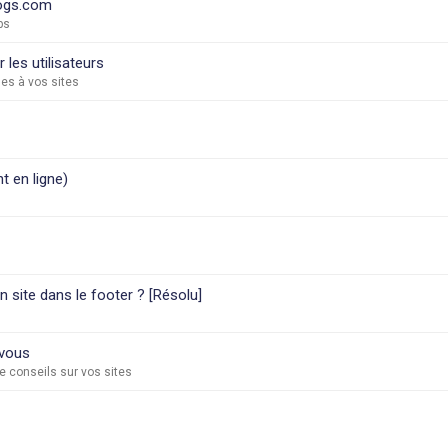
logs.com
ps
les utilisateurs
es à vos sites
t en ligne)
on site dans le footer ? [Résolu]
 vous
 conseils sur vos sites