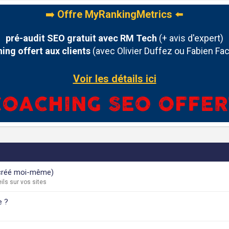
➡️
Offre MyRankingMetrics
⬅️
pré-audit SEO gratuit avec RM Tech
(+ avis d'expert)
ing offert aux clients
(avec Olivier Duffez ou Fabien Fac
Voir les détails ici
 (créé moi-même)
ls sur vos sites
e ?