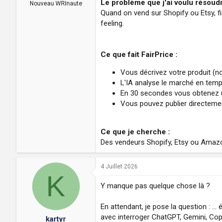
Le problème que j'ai voulu résoudr
a
u
Nouveau WRInaute
d
t
Quand on vend sur Shopify ou Etsy, fi
i
feeling.
s
c
u
Ce que fait FairPrice :
s
s
Vous décrivez votre produit (nom
i
L'IA analyse le marché en temp
o
n
En 30 secondes vous obtenez un
Vous pouvez publier directement
Ce que je cherche :
Des vendeurs Shopify, Etsy ou Amazon
4 Juillet 2026
K
Y manque pas quelque chose là ?
En attendant, je pose la question : ...
avec interroger ChatGPT, Gemini, Copi
kartyr