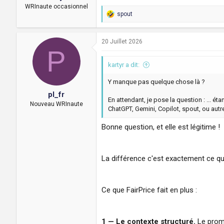
WRInaute occasionnel
spout
R
e
a
c
20 Juillet 2026
P
t
i
kartyr a dit:
o
n
s
Y manque pas quelque chose là ?
:
pl_fr
En attendant, je pose la question : ... ét
Nouveau WRInaute
ChatGPT, Gemini, Copilot, spout, ou autr
Bonne question, et elle est légitime !
La différence c'est exactement ce qu
Ce que FairPrice fait en plus :
1 — Le contexte structuré.
Le promp