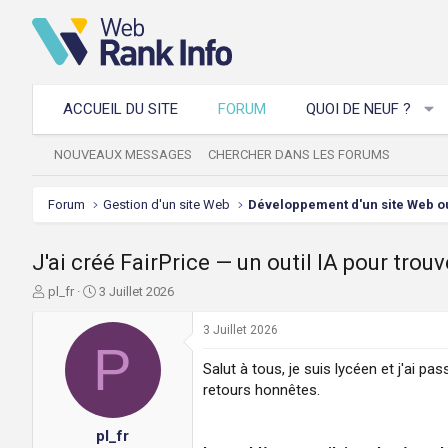
ACCUEIL DU SITE
FORUM
QUOI DE NEUF ?
NOUVEAUX MESSAGES
CHERCHER DANS LES FORUMS
Forum
Gestion d'un site Web
J'ai créé FairPrice — un outil IA pour tro
A
D
pl_fr
3 Juillet 2026
u
a
t
t
3 Juillet 2026
e
P
e
u
d
Salut à tous, je suis lycéen et j'ai 
r
e
retours honnêtes.
d
d
e
é
pl_fr
l
b