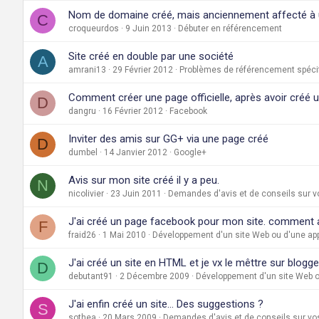
Nom de domaine créé, mais anciennement affecté à une
C
croqueurdos
9 Juin 2013
Débuter en référencement
Site créé en double par une société
A
amrani13
29 Février 2012
Problèmes de référencement spécif
Comment créer une page officielle, après avoir créé u
D
dangru
16 Février 2012
Facebook
Inviter des amis sur GG+ via une page créé
D
dumbel
14 Janvier 2012
Google+
Avis sur mon site créé il y a peu.
N
nicolivier
23 Juin 2011
Demandes d'avis et de conseils sur v
J'ai créé un page facebook pour mon site. comment aj
F
fraid26
1 Mai 2010
Développement d'un site Web ou d'une app
J'ai créé un site en HTML et je vx le mêttre sur blogge
D
debutant91
2 Décembre 2009
Développement d'un site Web o
J'ai enfin créé un site... Des suggestions ?
S
sothea
20 Mars 2009
Demandes d'avis et de conseils sur vo