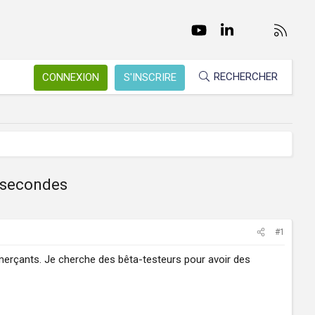
Facebook
Twitter
youtube
LinkedIn
Nous conta
RSS
RECHERCHER
CONNEXION
S'INSCRIRE
0 secondes
#1
ommerçants. Je cherche des bêta-testeurs pour avoir des