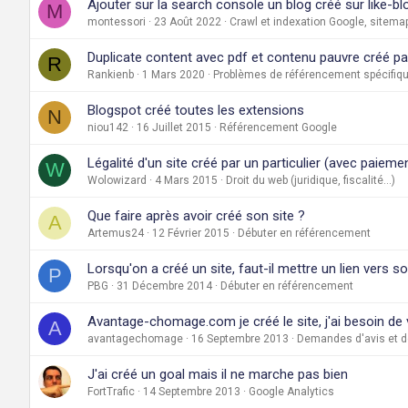
Ajouter sur la search console un blog créé sur like-b
M
montessori
23 Août 2022
Crawl et indexation Google, sitema
Duplicate content avec pdf et contenu pauvre créé par 
R
Rankienb
1 Mars 2020
Problèmes de référencement spécifiqu
Blogspot créé toutes les extensions
N
niou142
16 Juillet 2015
Référencement Google
Légalité d'un site créé par un particulier (avec paiemen
W
Wolowizard
4 Mars 2015
Droit du web (juridique, fiscalité...)
Que faire après avoir créé son site ?
A
Artemus24
12 Février 2015
Débuter en référencement
Lorsqu'on a créé un site, faut-il mettre un lien vers s
P
PBG
31 Décembre 2014
Débuter en référencement
Avantage-chomage.com je créé le site, j'ai besoin de
A
avantagechomage
16 Septembre 2013
Demandes d'avis et de
J'ai créé un goal mais il ne marche pas bien
FortTrafic
14 Septembre 2013
Google Analytics