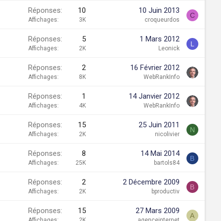
Réponses
10
10 Juin 2013
C
Affichages
3K
croqueurdos
Réponses
5
1 Mars 2012
L
Affichages
2K
Leonick
Réponses
2
16 Février 2012
Affichages
8K
WebRankInfo
Réponses
1
14 Janvier 2012
Affichages
4K
WebRankInfo
Réponses
15
25 Juin 2011
N
Affichages
2K
nicolivier
Réponses
8
14 Mai 2014
B
Affichages
25K
bartols84
Réponses
2
2 Décembre 2009
B
Affichages
2K
bproductiv
Réponses
15
27 Mars 2009
A
Affichages
2K
agenceinternet