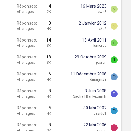
Réponses
4
16 Mars 2023
N
Affichages
2K
news8
Réponses
8
2 Janvier 2012
S
Affichages
4K
#So#
Réponses
14
13 Avril 2011
L
Affichages
3K
lunicrea
Réponses
18
29 Octobre 2009
J
Affichages
3K
jcaron
Réponses
6
11 Décembre 2008
D
Affichages
4K
dinarjm23
Réponses
8
3 Juin 2008
S
Affichages
4K
Sacha | Bankexam.fr
Réponses
5
30 Mai 2007
D
Affichages
4K
davidc1
Réponses
8
22 Mai 2006
I
Affichages
3K
i-liquid