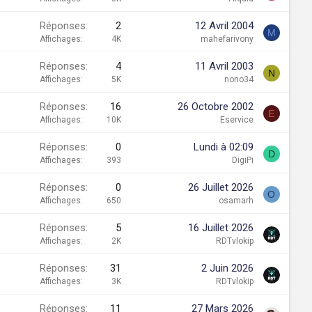
Réponses
2
12 Avril 2004
M
Affichages
4K
mahefarivony
Réponses
4
11 Avril 2003
N
Affichages
5K
nono34
Réponses
16
26 Octobre 2002
E
Affichages
10K
Eservice
Réponses
0
Lundi à 02:09
D
Affichages
393
DigiPi
Réponses
0
26 Juillet 2026
O
Affichages
650
osamarh
Réponses
5
16 Juillet 2026
Affichages
2K
RDTvlokip
Réponses
31
2 Juin 2026
Affichages
3K
RDTvlokip
Réponses
11
27 Mars 2026