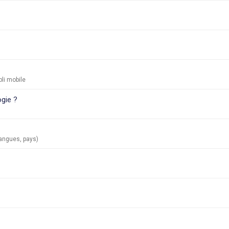
li mobile
gie ?
langues, pays)