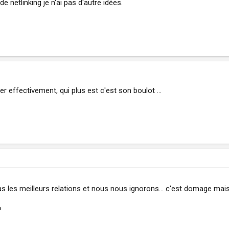
e netlinking je n'ai pas d'autre idées.
er effectivement, qui plus est c'est son boulot ...
 les meilleurs relations et nous nous ignorons... c'est domage mai
?