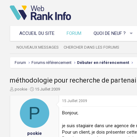
ACCUEIL DU SITE
FORUM
QUOI DE NEUF ?
NOUVEAUX MESSAGES
CHERCHER DANS LES FORUMS
Forum
Forums référencement
Débuter en référencement
méthodologie pour recherche de partenai
A
D
pookie
15 Juillet 2009
u
a
t
t
15 Juillet 2009
e
P
e
u
d
Bonjour,
r
e
d
d
je suis stagiaire dans une agence de
e
é
Pour un client, je dois présenter cet
pookie
l
b