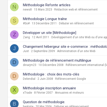
Méthodologie Refonte articles
N
news8
15 Mars 2023
Rédaction web et référencement
Méthodologie Longue traîne
S
#So#
13 Décembre 2011
Débuter en référencement
Développer un site [Méthodologie]
Z
Zang
12 Avril 2011
Développement d'un site Web ou d'une app
Changement hébergeur site e-commerce : méthodolo
J
Just
2 Septembre 2009
Administration d'un site Web
Méthodologie de référencement multilingue
D
dinarjm23
10 Décembre 2008
Référencement international (
Méthodologie : choix des mots-clés
D
Delendial
2 Juin 2008
Référencement Google
Méthodologie inscription annuaire
X
xTrade
8 Février 2007
Annuaires et moteurs
Question de méthodologie.
B
baptiste
20 Mai 2006
Débuter en référencement