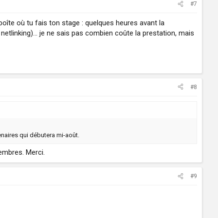
#7
boîte où tu fais ton stage : quelques heures avant la
etlinking)... je ne sais pas combien coûte la prestation, mais
#8
enaires qui débutera mi-août.
embres. Merci.
#9