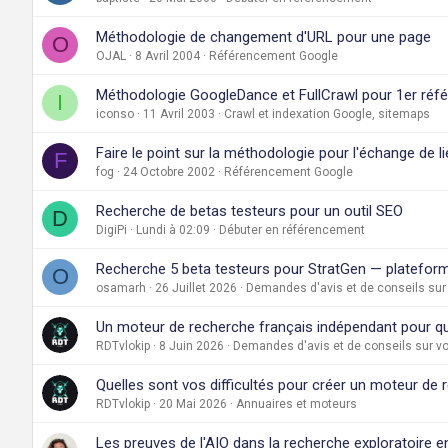
Méthodologie de changement d'URL pour une page
O
OJAL
8 Avril 2004
Référencement Google
Méthodologie GoogleDance et FullCrawl pour 1er ré
I
iconso
11 Avril 2003
Crawl et indexation Google, sitemaps
Faire le point sur la méthodologie pour l'échange de l
F
fog
24 Octobre 2002
Référencement Google
Recherche de betas testeurs pour un outil SEO
D
DigiPi
Lundi à 02:09
Débuter en référencement
Recherche 5 beta testeurs pour StratGen — plateform
O
osamarh
26 Juillet 2026
Demandes d'avis et de conseils sur
Un moteur de recherche français indépendant pour que
RDTvlokip
8 Juin 2026
Demandes d'avis et de conseils sur vo
Quelles sont vos difficultés pour créer un moteur de
RDTvlokip
20 Mai 2026
Annuaires et moteurs
Les preuves de l'AIO dans la recherche exploratoire e