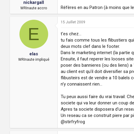
nickargall
Réfères en au Patron (à moins que le p
WRInaute accro
15 Juillet 2009
E
t'es chez...
tu fais comme tous les flibustiers qui
deux mots clef dans le footer.
Dans le marketing internet (la partie q
elas
Ensuite, il faut reperer les looses si
WRInaute impliqué
poser des bannieres (ou des liens) a 1
au client est qu'il doit diversifier sa
flibusteirs est de vendre a 10 balels
n'y connaissent rien...
Tu peux aussi faire du vrai travail. C
societe qui va leur donner un coup d
Apres ta societe disposera d'un resea
Un reseau ca se construit piere par p
@stirfryfrog