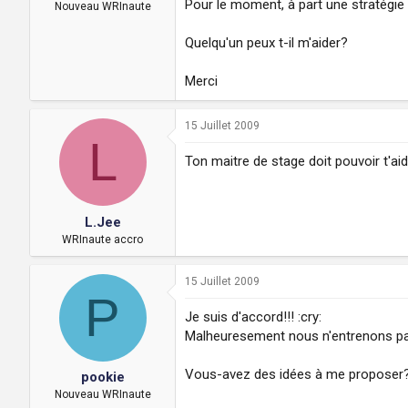
Pour le moment, à part une stratégie d
a
u
Nouveau WRInaute
d
t
i
Quelqu'un peux t-il m'aider?
s
c
Merci
u
s
s
15 Juillet 2009
i
L
o
Ton maitre de stage doit pouvoir t'aid
n
L.Jee
WRInaute accro
15 Juillet 2009
P
Je suis d'accord!!! :cry:
Malheuresement nous n'entrenons pas
Vous-avez des idées à me proposer
pookie
Nouveau WRInaute