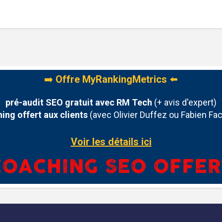
➡️
Offre MyRankingMetrics
⬅️
pré-audit SEO gratuit avec RM Tech
(+ avis d'expert)
ing offert aux clients
(avec Olivier Duffez ou Fabien Fac
Voir les détails ici