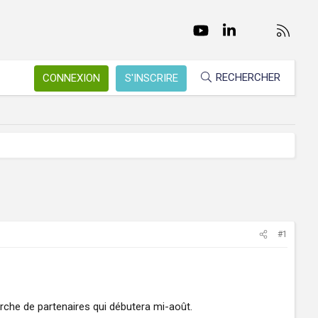
Facebook
Twitter
youtube
LinkedIn
Nous conta
RSS
RECHERCHER
CONNEXION
S'INSCRIRE
#1
erche de partenaires qui débutera mi-août.