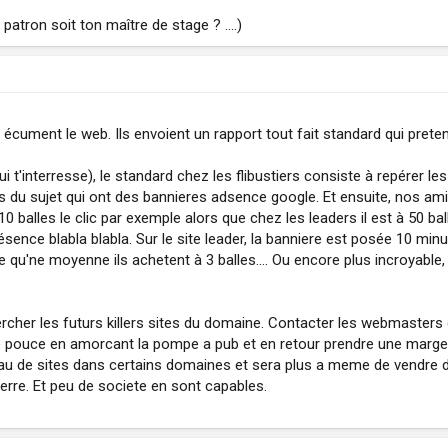
atron soit ton maître de stage ? ....)
 écument le web. Ils envoient un rapport tout fait standard qui pretend
ui t'interresse), le standard chez les flibustiers consiste à repérer le
tes du sujet qui ont des bannieres adsence google. Et ensuite, nos ami
0 balles le clic par exemple alors que chez les leaders il est à 50 bal
 présence blabla blabla. Sur le site leader, la banniere est posée 10 m
 ce qu'ne moyenne ils achetent à 3 balles.... Ou encore plus incroyabl
hercher les futurs killers sites du domaine. Contacter les webmasters
e pouce en amorcant la pompe a pub et en retour prendre une marge 
u de sites dans certains domaines et sera plus a meme de vendre du 
ierre. Et peu de societe en sont capables.