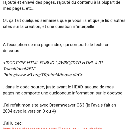
rajouté et enlevé des pages, rajouté du contenu à la plupart de
i
mes pages, etc....
o
n
Or, ça fait quelques semaines que je vous lis et que je lis d'autres
sites sur la création, et une question m'interpelle:
A l'exception de ma page index, qui comporte le texte ci-
dessous...
<!DOCTYPE HTML PUBLIC "-//W3C//DTD HTML 4.01
Transitional//EN"
"http://www.w3.org/TR/html4/loose.dtd">
...dans le code source, juste avant le HEAD, aucune de mes
pages ne comporte une quelconque information sur le doctype
J'ai refait mon site avec Dreamweaver CS3 (je l'avais fait en
2004 avec la version 3 ou 4)
J'ai lu ceci: