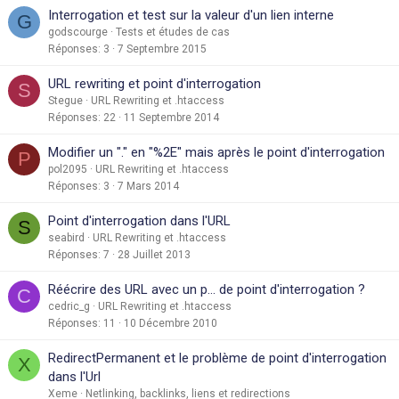
Interrogation et test sur la valeur d'un lien interne
G
godscourge
Tests et études de cas
Réponses
3
7 Septembre 2015
URL rewriting et point d'interrogation
S
Stegue
URL Rewriting et .htaccess
Réponses
22
11 Septembre 2014
Modifier un "." en "%2E" mais après le point d'interrogation
P
pol2095
URL Rewriting et .htaccess
Réponses
3
7 Mars 2014
Point d'interrogation dans l'URL
S
seabird
URL Rewriting et .htaccess
Réponses
7
28 Juillet 2013
Réécrire des URL avec un p... de point d'interrogation ?
C
cedric_g
URL Rewriting et .htaccess
Réponses
11
10 Décembre 2010
RedirectPermanent et le problème de point d'interrogation
X
dans l'Url
Xeme
Netlinking, backlinks, liens et redirections