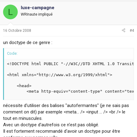
luxe-campagne
L
WRInaute impliqué
16 Octobre 2008
#4
un doctype de ce genre :
Code:
<!DOCTYPE html PUBLIC "-//W3C//DTD XHTML 1.0 Transiti
<html xmlns="http://www.w3.org/1999/xhtml">

	<head>

		<meta http-equiv="content-type" content="tex
nécessite d'utiliser des balises "autofermantes" (je ne sais pas
comment on dit) par exemple <meta... /> <input ... /> <br /> le
tout en minuscules.
Avec un doctype d'autrefois ce n'est pas obligé.
Il est fortement recommandé d'avoir un doctype pour être