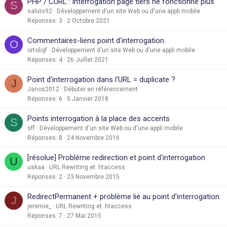
PHP / CURL : interrogation page tiers ne fonctionne plus
S
saluts92
Développement d'un site Web ou d'une appli mobile
Réponses
3
2 Octobre 2021
Commentaires-liens point d'interrogation.
O
ortolojf
Développement d'un site Web ou d'une appli mobile
Réponses
4
26 Juillet 2021
Point d'interrogation dans l'URL = duplicate ?
J
Janos2012
Débuter en référencement
Réponses
6
5 Janvier 2018
Points interrogation à la place des accents
S
sff
Développement d'un site Web ou d'une appli mobile
Réponses
8
24 Novembre 2016
[résolue] Probléme redirection et point d'interrogation
U
uskaa
URL Rewriting et .htaccess
Réponses
2
23 Novembre 2015
RedirectPermanent + problème lié au point d'interrogation
J
jeremie_
URL Rewriting et .htaccess
Réponses
7
27 Mai 2015