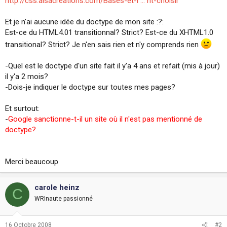
http://css.alsacreations.com/Bases-et-i ... nt-choisir
Et je n'ai aucune idée du doctype de mon site :?:
Est-ce du HTML4.01 transitionnal? Strict? Est-ce du XHTML1.0
transitional? Strict? Je n'en sais rien et n'y comprends rien
-Quel est le doctype d'un site fait il y'a 4 ans et refait (mis à jour)
il y'a 2 mois?
-Dois-je indiquer le doctype sur toutes mes pages?
Et surtout:
-
Google sanctionne-t-il un site où il n'est pas mentionné de
doctype?
Merci beaucoup
carole heinz
C
WRInaute passionné
16 Octobre 2008
#2