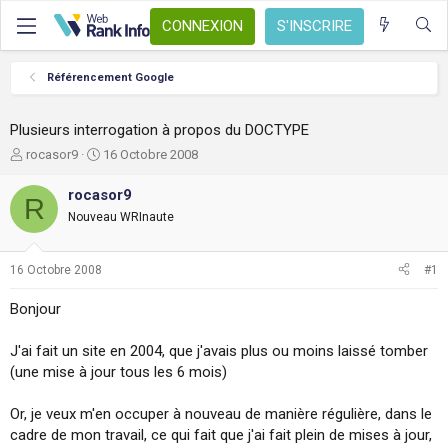
CONNEXION
S'INSCRIRE
Référencement Google
Plusieurs interrogation à propos du DOCTYPE
A
D
rocasor9
16 Octobre 2008
u
a
t
t
rocasor9
R
e
e
Nouveau WRInaute
u
d
r
e
d
d
16 Octobre 2008
#1
e
é
l
b
Bonjour
a
u
d
t
J'ai fait un site en 2004, que j'avais plus ou moins laissé tomber
i
s
(une mise à jour tous les 6 mois)
c
u
Or, je veux m'en occuper à nouveau de manière régulière, dans le
s
cadre de mon travail, ce qui fait que j'ai fait plein de mises à jour,
s