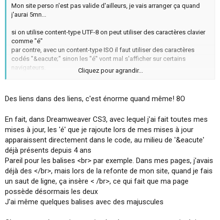
Mon site perso n'est pas valide d'ailleurs, je vais arranger ça quand
j'aurai 5mn...
si on utilise content-type UTF-8 on peut utiliser des caractères clavier
comme "é"
par contre, avec un content-type ISO il faut utiliser des caractères
codés "&eacute;" sinon les "é" vont mal s'afficher sur certains
navigateurs.
Cliquez pour agrandir...
Il est important d'être W3C par rapport à l'accessibilité, car les
personnes handicapées utilisent des navigateurs spéciaux qui
Des liens dans des liens, c'est énorme quand même! 8O
doivent comprendre correctement le code pour bien lire les infos.
Google fonctionne un peu comme un navigateur pour aveugle qui surf
En fait, dans Dreamweaver CS3, avec lequel j'ai fait toutes mes
de lien en lien sans relâche, c'est aussi bon pour lui d'être conforme.
mises à jour, les 'é' que je rajoute lors de mes mises à jour
J'ai déjà vu des pages désindexées parce qu'il y avait de gros
apparaissent directement dans le code, au milieu de '&eacute'
problèmes de code dedans, en l'occurrence des liens dans des
déjà présents depuis 4 ans
liens...
Pareil pour les balises <br> par exemple. Dans mes pages, j'avais
déjà des </br>, mais lors de la refonte de mon site, quand je fais
un saut de ligne, ça insère < /br>, ce qui fait que ma page
possède désormais les deux
J'ai même quelques balises avec des majuscules