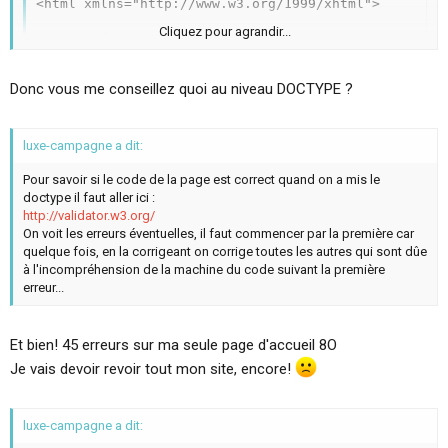
<html xmlns="http://www.w3.org/1999/xhtml">

Cliquez pour agrandir...
	<head>

		<meta http-equiv="content-type" content="t
Donc vous me conseillez quoi au niveau DOCTYPE ?
nécessite d'utiliser des balises "autofermantes" (je ne sais pas
comment on dit) par exemple <meta... /> <input ... /> <br /> le tout en
minuscules.
luxe-campagne a dit:
Avec un doctype d'autrefois ce n'est pas obligé.
Il est fortement recommandé d'avoir un doctype pour être conforme
Pour savoir si le code de la page est correct quand on a mis le
aux normes w3c.
doctype il faut aller ici :
http://validator.w3.org/
On voit les erreurs éventuelles, il faut commencer par la première car
quelque fois, en la corrigeant on corrige toutes les autres qui sont dûe
à l'incompréhension de la machine du code suivant la première
erreur...
Et bien! 45 erreurs sur ma seule page d'accueil 8O
Je vais devoir revoir tout mon site, encore!
luxe-campagne a dit: