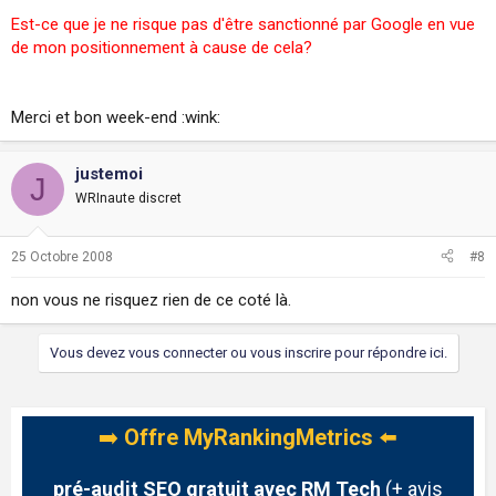
Est-ce que je ne risque pas d'être sanctionné par Google en vue
de mon positionnement à cause de cela?
Merci et bon week-end :wink:
justemoi
J
WRInaute discret
25 Octobre 2008
#8
non vous ne risquez rien de ce coté là.
Vous devez vous connecter ou vous inscrire pour répondre ici.
➡️
Offre MyRankingMetrics
⬅️
pré-audit SEO gratuit avec RM Tech
(+ avis