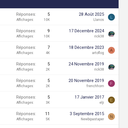
Réponses
5
28 Août 2025
L
Affichages
10K
Llanos
Réponses
9
17 Décembre 2024
Affichages
10K
rick38
Réponses
7
18 Décembre 2023
A
Affichages
4K
artoflog
Réponses
5
24 Novembre 2019
Affichages
2K
rick38
Réponses
5
20 Novembre 2019
F
Affichages
2K
frenchhorn
Réponses
5
17 Janvier 2017
E
Affichages
3K
elji
Réponses
11
3 Septembre 2015
N
Affichages
5K
Newbipastaper