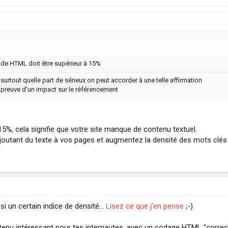
code HTML doit être supérieur à 15%
t surtout quelle part de sérieux on peut accorder à une telle affirmation
e preuve d'un impact sur le référencement
à 15%, cela signifie que votre site manque de contenu textuel.
outant du texte à vos pages et augmentez la densité des mots clés e
i un certain indice de densité...
Lisez ce que j'en pense
;-)
tenu intéressant pour tes internautes, avec un codage HTML "correct"