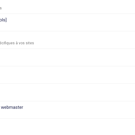
ns
ols]
cifiques à vos sites
le webmaster