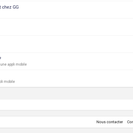
nt chez GG
?
une appli mobile
li mobile
Nous contacter
Con