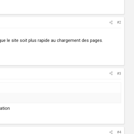
#2
que le site soit plus rapide au chargement des pages.
#3
mation
#4