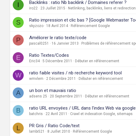
Backlinks : ratio Nb backlink / Domaines referer ?
I
iro22
23 Juillet 2015
Netlinking, backlinks, liens et redirectio
Ratio impression et clic bas ? [Google Webmaster To
S
skyzozo
18 Avril 2014
Référencement Google
Améliorer le ratio texte/code
P
pascal0251
16 Janvier 2013
Problèmes de référencement spé
Ratio Textes/Codes
E
Eric34
5 Décembre 2011
Débuter en référencement
ratio faible visites / nb recherche keyword tool
W
wmvlem
2 Décembre 2011
Débuter en référencement
un bon et mauvais ratio
A
adsens 25
20 Septembre 2011
Débuter en référencement
ratio URL envoyées / URL dans l'index Web via goog
B
batchris
22 Avril 2011
Crawl et indexation Google, sitemaps
PR Gris / Ratio Code/text
L
lambi521
8 Juillet 2010
Référencement Google