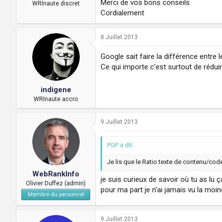
Merci de vos bons conseils
a
u
WRInaute discret
d
t
Cordialement
i
s
8 Juillet 2013
c
u
s
Google sait faire la différence entre 
s
Ce qui importe c'est surtout de rédui
i
o
indigene
n
WRInaute accro
9 Juillet 2013
PGP a dit:
Je lis que le Ratio texte de contenu/cod
WebRankInfo
je suis curieux de savoir où tu as lu 
Olivier Duffez (admin)
pour ma part je n'ai jamais vu la moi
Membre du personnel
9 Juillet 2013