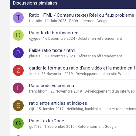
Discussions similaires
Ratio HTML / Contenu (texte) Réel ou faux probleme 
T
toutatix
11 Juin 2025
Référencement Google
Ratio texte html incorrect
D
djygue
16 Décembre 2024
Débuter en référencement
Faible ratio texte / html
P
phusis
12 Décembre 2023
Débuter en référencement
garder le format ou ratio d'une vidéo et la mettre en 
Z
zorko
23 Novembre 2019
Développement d'un site Web ou d'u
Ratio code vs contenu
F
frenchhorn
20 Novembre 2019
Développement d'un site Web o
ratio entre articles et indexes
E
elji
15 Janvier 2017
Netlinking, backlinks, liens et redirection
Ratio Texte/Code
G
guil182
1 Septembre 2015
Référencement Google