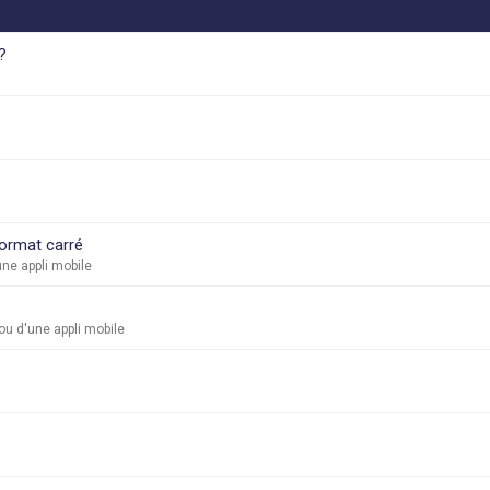
?
format carré
ne appli mobile
u d'une appli mobile
s