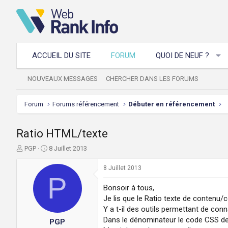
ACCUEIL DU SITE
FORUM
QUOI DE NEUF ?
NOUVEAUX MESSAGES
CHERCHER DANS LES FORUMS
Forum
Forums référencement
Débuter en référencement
Ratio HTML/texte
A
D
PGP
8 Juillet 2013
u
a
t
t
8 Juillet 2013
e
P
e
u
d
Bonsoir à tous,
r
e
Je lis que le Ratio texte de contenu
d
d
Y a t-il des outils permettant de conn
e
é
Dans le dénominateur le code CSS de la
PGP
l
b