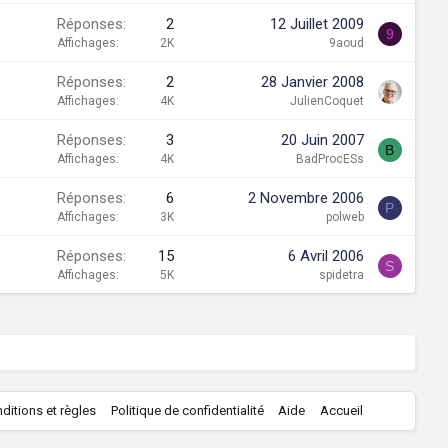
Réponses
2
12 Juillet 2009
9
Affichages
2K
9aoud
Réponses
2
28 Janvier 2008
Affichages
4K
JulienCoquet
Réponses
3
20 Juin 2007
B
Affichages
4K
BadProcESs
Réponses
6
2 Novembre 2006
P
Affichages
3K
polweb
Réponses
15
6 Avril 2006
S
Affichages
5K
spidetra
R
ditions et règles
Politique de confidentialité
Aide
Accueil
S
S