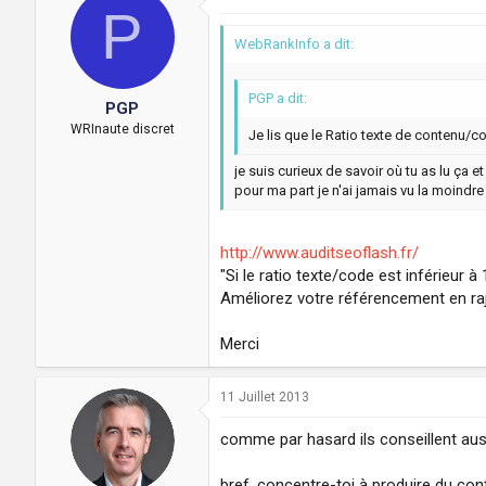
P
WebRankInfo a dit:
PGP a dit:
PGP
WRInaute discret
Je lis que le Ratio texte de contenu/
je suis curieux de savoir où tu as lu ça e
pour ma part je n'ai jamais vu la moindr
http://www.auditseoflash.fr/
"Si le ratio texte/code est inférieur 
Améliorez votre référencement en raj
Merci
11 Juillet 2013
comme par hasard ils conseillent auss
bref, concentre-toi à produire du con