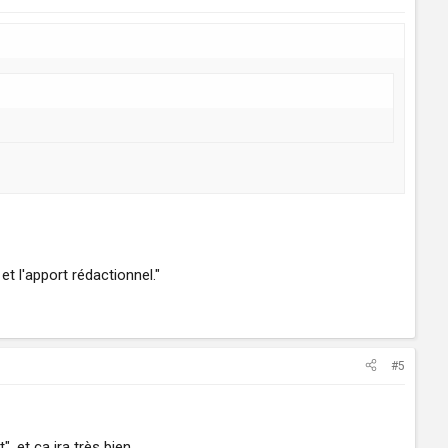
t l'apport rédactionnel."
#5
, et ça ira très bien