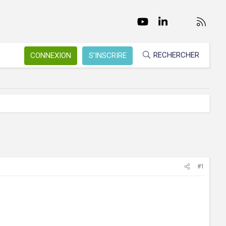
Facebook
Twitter
youtube
LinkedIn
Nous conta
RSS
RECHERCHER
CONNEXION
S'INSCRIRE
#1