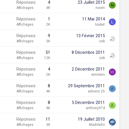
Réponses
4
23 Juillet 2015
N
Affichages
4K
noren
Réponses
1
11 Mai 2014
L
Affichages
2K
loubet
Réponses
9
13 Février 2015
Affichages
3K
zeb
Réponses
51
8 Décembre 2011
Affichages
12K
zeb
Réponses
4
2 Décembre 2011
W
Affichages
2K
wmvlem
Réponses
8
29 Septembre 2011
A
Affichages
4K
adsens 25
Réponses
8
5 Décembre 2011
A
Affichages
4K
anthony974
Réponses
11
19 Juillet 2010
Affichages
3K
Madrileño