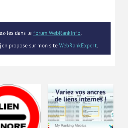
sez-les dans le
forum WebRankInfo
.
 j'en propose sur mon site
WebRankExpert
.