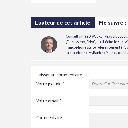
L'auteur de cet article
Me suivre :
Consultant SEO
WebRankExpert
depuis 
(Doctissimo, FNAC,...). Il édite le sit
francophone sur le référencement (+150
la plateforme
MyRankingMetrics
(outil
Laisser un commentaire
Votre pseudo
*
:
Votre email
*
:
Commentaire :