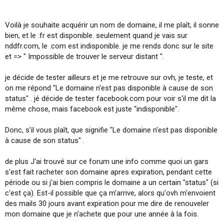
i
o
n
Voilà je souhaite acquérir un nom de domaine, il me plaît, il sonne
bien, et le .fr est disponible. seulement quand je vais sur
nddfr.com, le .com est indisponible. je me rends donc sur le site
et => " Impossible de trouver le serveur distant ".
je décide de tester ailleurs et je me retrouve sur ovh, je teste, et
on me répond "Le domaine n'est pas disponible à cause de son
status" . jé décide de tester facebook.com pour voir s'il me dit la
même chose, mais facebook est juste "indisponible".
Donc, s'il vous plaît, que signifie "Le domaine n'est pas disponible
à cause de son status" .
de plus J'ai trouvé sur ce forum une info comme quoi un gars
s'est fait racheter son domaine apres expiration, pendant cette
période ou si j'ai bien compris le domaine a un certain "status" (si
c'est ça). Est-il possible que ça m'arrive, alors qu'ovh m'envoient
des mails 30 jours avant expiration pour me dire de renouveler
mon domaine que je n'achete que pour une année à la fois.