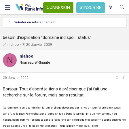
CONNEXION
S'INSCRIRE
Débuter en référencement
besoin d'explication "domaine indispo .. status"
A
D
niahoo
20 Janvier 2009
u
a
t
t
niahoo
N
e
e
Nouveau WRInaute
u
d
r
e
d
d
20 Janvier 2009
#1
e
é
l
b
Bonjour. Tout d'abord je tiens à préciser que j'ai fait une
a
u
recherche sur le forum, mais sans résultat.
d
t
i
s
(parenthèse, je suis admin d'un forum phpbb quelqconque sur le net. un jour j'ai pris deux pages,
c
dans l'une la page Rechercher, dans l'autre un topic. Dans le topic j'ai pris un mon commun au
u
hasard, genre pomme, j'ai collé ça dans la recherche sur le corps de messages => aucune aucurrence
s
trouvée. après une dizaine de mots échoués, il faudra qu'on m'explique.. - bref)
s