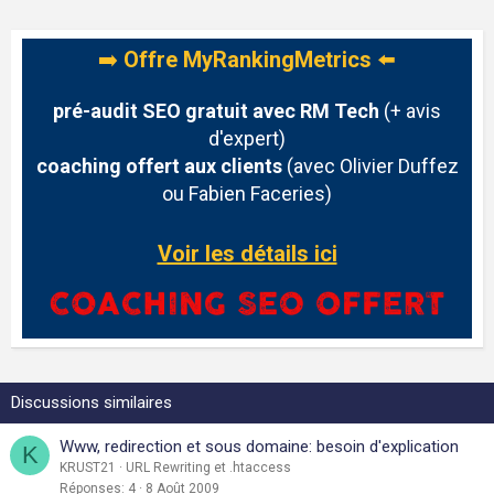
➡️
Offre MyRankingMetrics
⬅️
pré-audit SEO gratuit avec RM Tech
(+ avis
d'expert)
coaching offert aux clients
(avec Olivier Duffez
ou Fabien Faceries)
Voir les détails ici
Discussions similaires
Www, redirection et sous domaine: besoin d'explication
K
KRUST21
URL Rewriting et .htaccess
Réponses
4
8 Août 2009