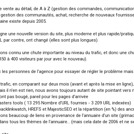
de vente au détail, de A à Z (gestion des commandes, communication
og, gestion des communautés, achat, recherche de nouveaux fournisse
ine existe depuis 2005.
gne une nouvelle version du site, plus moderne et plus rapide/pratiq
 par contre, ont changé (elles sont plus longues).
 avons connu une chute importante au niveau du trafic, et donc une 
50 à 400 visiteurs par jour avec le nouveau).
ec les personnes de l'agence pour essayer de régler le problème mais
e trafic, en comparant sur deux mois (avant et après la mise en ligne
is il n'en est rien, nous avons toujours autant de site pointant vers
n'ont pas bougé, pareil pour les pages d'arrivée
masters tools ( 13 295 Nombre d'URL fournies - 3 209 URL indexées)
via backlinkwatch, HREFS et MajesticSEO et la répartition (en %) des
s beaucoup de liens en provenance de l'annuaire d'un site (grimace.ch
 dans tous les thèmes de l'annuaire... (mais cela date de 2006 et ne s