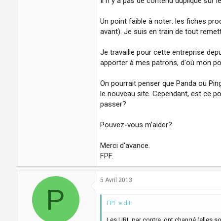
Il n y a pas de contenu dupliqué sur le
Un point faible à noter: les fiches p
avant). Je suis en train de tout remet
Je travaille pour cette entreprise depui
apporter à mes patrons, d'où mon po
On pourrait penser que Panda ou Pingo
le nouveau site. Cependant, est ce po
passer?
Pouvez-vous m'aider?
Merci d'avance.
FPF.
5 Avril 2013
P
FPF a dit:
Les URL par contre, ont changé (elles so