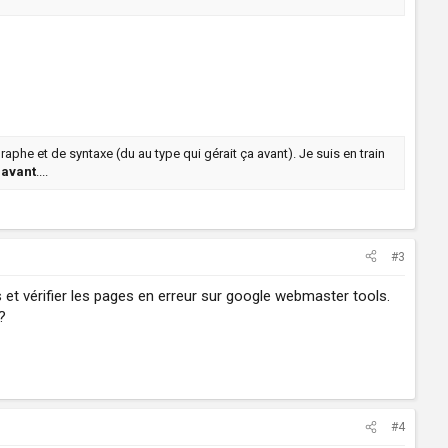
aphe et de syntaxe (du au type qui gérait ça avant). Je suis en train
avant
....
#3
 et vérifier les pages en erreur sur google webmaster tools.
?
#4