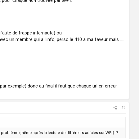
let pour chaque 404 trouvée par GWT.
a faute de frappe internaute) ou
vec un membre qui a l'info, perso le 410 a ma faveur mais ....
1 par exemple) donc au final il faut que chaque url en erreur
#9
problème (même après la lecture de différents articles sur WRI) :?