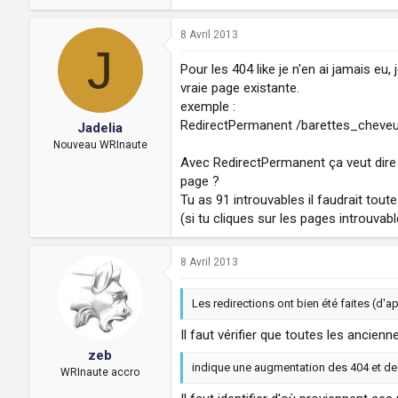
8 Avril 2013
J
Pour les 404 like je n'en ai jamais eu,
vraie page existante.
exemple :
RedirectPermanent /barettes_cheve
Jadelia
Nouveau WRInaute
Avec RedirectPermanent ça veut dire qu
page ?
Tu as 91 introuvables il faudrait toute
(si tu cliques sur les pages introuvabl
8 Avril 2013
Les redirections ont bien été faites (d'a
Il faut vérifier que toutes les ancien
zeb
indique une augmentation des 404 et d
WRInaute accro