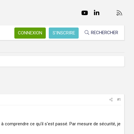
Facebook
Twitter
youtube
LinkedIn
Nous conta
RSS
RECHERCHER
CONNEXION
S'INSCRIRE
#1
s à comprendre ce qu'il s'est passé. Par mesure de sécurité, je