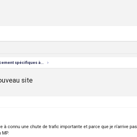
Problèmes de référencement spécifiques à vos sites
ouveau site
re à connu une chute de trafic importante et parce que je n'arrive pa
n MP.