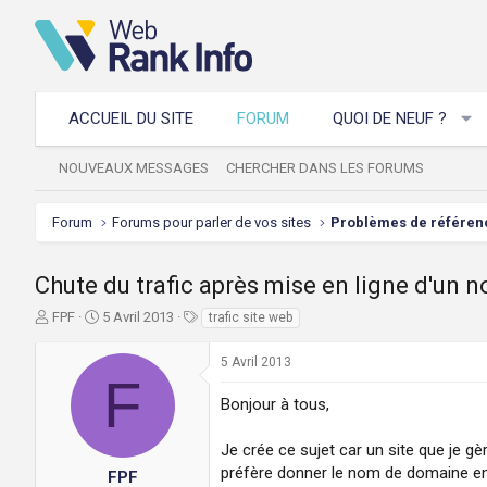
ACCUEIL DU SITE
FORUM
QUOI DE NEUF ?
NOUVEAUX MESSAGES
CHERCHER DANS LES FORUMS
Forum
Forums pour parler de vos sites
Chute du trafic après mise en ligne d'un n
A
D
T
FPF
5 Avril 2013
trafic site web
u
a
a
t
t
g
5 Avril 2013
e
e
s
F
u
d
Bonjour à tous,
r
e
d
d
Je crée ce sujet car un site que je gè
e
é
préfère donner le nom de domaine e
l
b
FPF