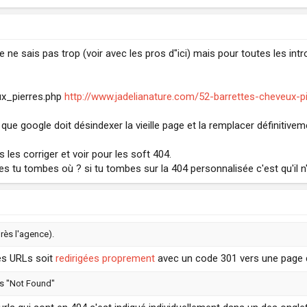
 je ne sais pas trop (voir avec les pros d"ici) mais pour toutes les in
ux_pierres.php
http://www.jadelianature.com/52-barrettes-cheveux-pi
e google doit désindexer la vieille page et la remplacer définitiveme
s les corriger et voir pour les soft 404.
es tu tombes où ? si tu tombes sur la 404 personnalisée c'est qu'il n'y
près l'agence).
nes URLs soit
redirigées proprement
avec un code 301 vers une page 
es "Not Found"