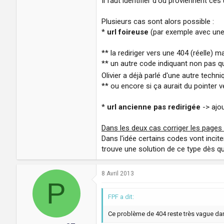
Il faut identifier d'où proviennent c
Plusieurs cas sont alors possible :
*
url foireuse
(par exemple avec une 
** la rediriger vers une 404 (réelle) 
** un autre code indiquant non pas qu
Olivier a déjà parlé d'une autre techni
** ou encore si ça aurait du pointer 
*
url ancienne pas redirigée
-> ajou
Dans les deux cas corriger les pages 
Dans l'idée certains codes vont inciter
trouve une solution de ce type dès qu
8 Avril 2013
P
FPF a dit:
Ce problème de 404 reste très vague dans