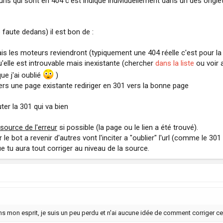
es urls qui sont en 404 c'est indiqué individuellement dans un des ong
faute dedans) il est bon de :
mais les moteurs reviendront (typiquement une 404 réelle c'est pour l
'elle est introuvable mais inexistante (chercher
dans la liste
ou voir a
que j'ai oublié
)
vers une page existante rediriger en 301 vers la bonne page
ter la 301 qui va bien
source de l'erreur
si possible (la page ou le lien a été trouvé).
 le bot a revenir d'autres vont l'inciter a "oublier" l'url (comme le 30
e tu aura tout corriger au niveau de la source.
 mon esprit, je suis un peu perdu et n'ai aucune idée de comment corriger ce 