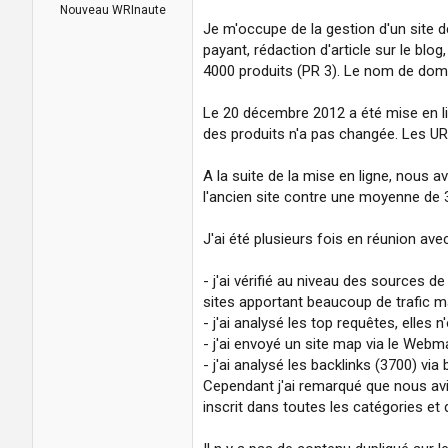
a
u
Nouveau WRInaute
d
t
Je m'occupe de la gestion d'un site 
i
payant, rédaction d'article sur le bl
s
4000 produits (PR 3). Le nom de doma
c
u
Le 20 décembre 2012 a été mise en li
s
s
des produits n'a pas changée. Les URL
i
o
A la suite de la mise en ligne, nous
n
l'ancien site contre une moyenne de 3
J'ai été plusieurs fois en réunion av
- j'ai vérifié au niveau des sources d
sites apportant beaucoup de trafic ma
- j'ai analysé les top requêtes, elles 
- j'ai envoyé un site map via le Web
- j'ai analysé les backlinks (3700) 
Cependant j'ai remarqué que nous avion
inscrit dans toutes les catégories et