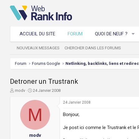
ACCUEIL DU SITE
FORUM
QUOI DE NEUF ?
NOUVEAUX MESSAGES
CHERCHER DANS LES FORUMS
Forum
Forums Google
Netlinking, backlinks, liens et redire
Detroner un Trustrank
A
D
modv
24 Janvier 2008
u
a
t
t
24 Janvier 2008
e
M
e
u
d
Bonjour,
r
e
d
d
Je post ici comme le Trustrank et le P
e
é
modv
l
b