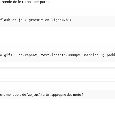
ommande de le remplacer par un :
flash et jeux gratuit en ligne</h1>
o.gif) 0 no-repeat; text-indent:-9000px; margin: 0; padd
ps le monopole de "ze-jeux". toi tu t approprie des mots ?