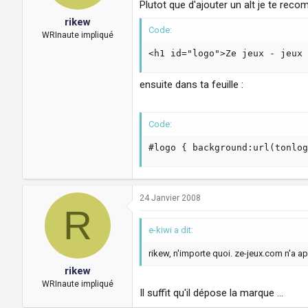
Plutot que d'ajouter un alt je te rec
rikew
Code:
WRInaute impliqué
<h1 id="logo">Ze jeux - jeux 
ensuite dans ta feuille :
Code:
#logo { background:url(tonlog
24 Janvier 2008
R
e-kiwi a dit:
rikew, n'importe quoi. ze-jeux.com n'a a
rikew
WRInaute impliqué
Il suffit qu'il dépose la marque ...