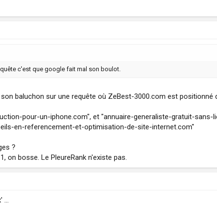
equête c'est que google fait mal son boulot.
son baluchon sur une requête où ZeBest-3000.com est positionné dep
eduction-pour-un-iphone.com", et "annuaire-generaliste-gratuit-sans-
eils-en-referencement-et-optimisation-de-site-internet.com"
ges ?
1, on bosse. Le PleureRank n'existe pas.
' …