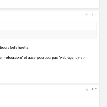
#11
uis belle lurette.
lien-retour.com" et aussi pourquoi pas "web-agency-et-
#12