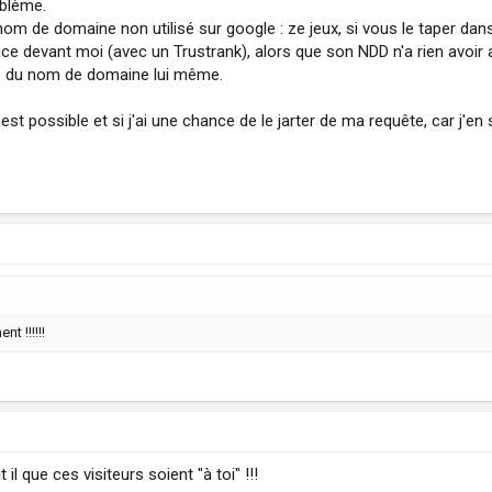
oblème.
n nom de domaine non utilisé sur google : ze jeux, si vous le taper da
lace devant moi (avec un Trustrank), alors que son NDD n'a rien avoir
que du nom de domaine lui même.
t possible et si j'ai une chance de le jarter de ma requête, car j'en 
t !!!!!!
t il que ces visiteurs soient "à toi" !!!