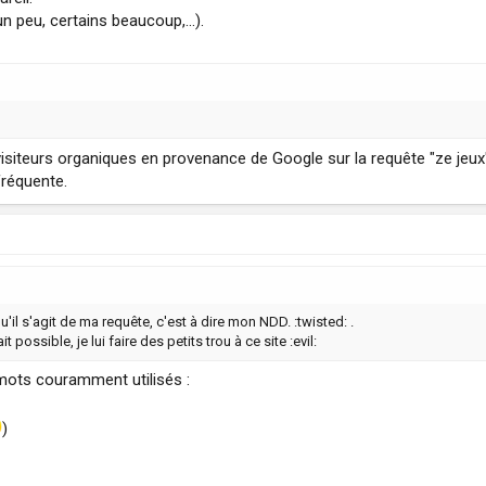
n peu, certains beaucoup,...).
visiteurs organiques en provenance de Google sur la requête "ze jeux
fréquente.
u'il s'agit de ma requête, c'est à dire mon NDD. :twisted: .
it possible, je lui faire des petits trou à ce site :evil:
 mots couramment utilisés :
)