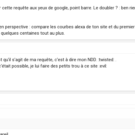
r cette requête aux yeux de google, point barre. Le doubler ? : ben rien 
en perspective : compare les courbes alexa de ton site et du premier .
a quelques centaines tout au plus.
 qu'il s'agit de ma requête, c'est à dire mon NDD. :twisted: .
était possible, je lui faire des petits trou à ce site :evil:
reil.