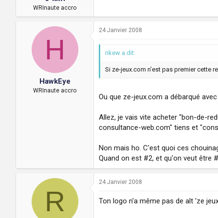
WRInaute accro
24 Janvier 2008
H
rikew a dit:
Si ze-jeux.com n’est pas premier cette r
HawkEye
WRInaute accro
Ou que ze-jeux.com a débarqué avec 
Allez, je vais vite acheter "bon-de-r
consultance-web.com" tiens et "cons
Non mais ho. C'est quoi ces chouina
Quand on est #2, et qu'on veut être #
24 Janvier 2008
R
Ton logo n'a même pas de alt 'ze jeux