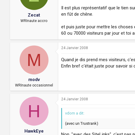
Il est plus représentatif que le tien su
en fût de chêne.
Zecat
WRInaute accro
et puis juste pour mettre les choses 
60 ou 70000 visiteurs par jour et toi 
24 Janvier 2008
M
Quand je dis prend mes visiteurs, c'est
Enfin bref c'était juste pour savoir si c'
modv
WRInaute occasionnel
24 Janvier 2008
H
vdom a dit:
(avec un Trustrank)
HawkEye
Non, "avec des SiteLinks", c'est pas pa