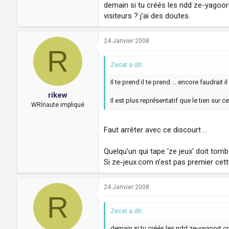
demain si tu créés les ndd ze-yagoort
visiteurs ? j'ai des doutes.
24 Janvier 2008
R
Zecat a dit:
Il te prend il te prend ... encore faudrait il
rikew
Il est plus représentatif que le tien sur c
WRInaute impliqué
Faut arrêter avec ce discourt …
Quelqu'un qui tape 'ze jeux' doit tom
Si ze-jeux.com n’est pas premier cett
24 Janvier 2008
R
Zecat a dit:
demain si tu créés les ndd ze-yagoort.org