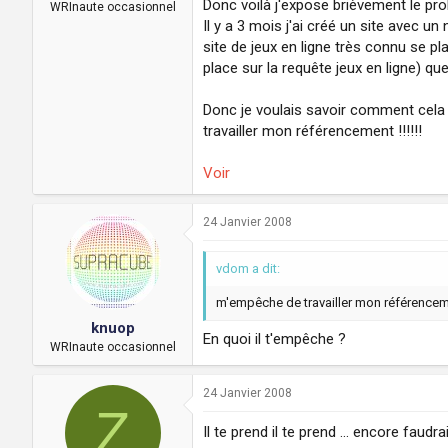
Donc voilà j'expose brièvement le pr
a
u
WRInaute occasionnel
d
t
Il y a 3 mois j'ai créé un site avec u
i
site de jeux en ligne très connu se p
s
place sur la requête jeux en ligne) 
c
u
Donc je voulais savoir comment cela es
s
travailler mon référencement !!!!!!
s
i
o
Voir
n
24 Janvier 2008
vdom a dit:
m'empêche de travailler mon référencemen
knuop
En quoi il t'empêche ?
WRInaute occasionnel
24 Janvier 2008
Z
Il te prend il te prend ... encore faudrai