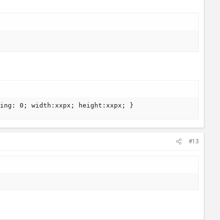
ing: 0; width:xxpx; height:xxpx; }
#13