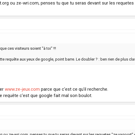
.org ou ze-wri.com, penses tu que tu seras devant sur les requetes "z
 que ces visiteurs soient "à toi" !!!
ette requête aux yeux de google, point barre. Le doubler ? : ben rien de plus classi
ber
www.ze-jeux.com
parce que c'est ce qu'il recherche.
e requête c'est que google fait mal son boulot.
 ou ze-wri.com, penses tu que tu seras devant sur les requetes "ze yagoort" et "