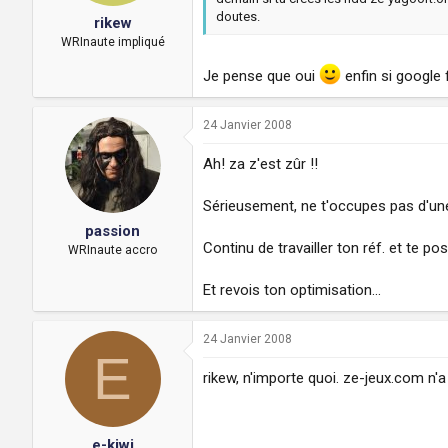
doutes.
rikew
WRInaute impliqué
Je pense que oui
enfin si google 
24 Janvier 2008
Ah! za z'est zûr !!
Sérieusement, ne t'occupes pas d'une 
passion
Continu de travailler ton réf. et te po
WRInaute accro
Et revois ton optimisation...
24 Janvier 2008
E
rikew, n'importe quoi. ze-jeux.com n'
e-kiwi