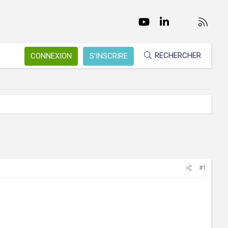
Facebook
Twitter
youtube
LinkedIn
Nous conta
RSS
RECHERCHER
CONNEXION
S'INSCRIRE
#1