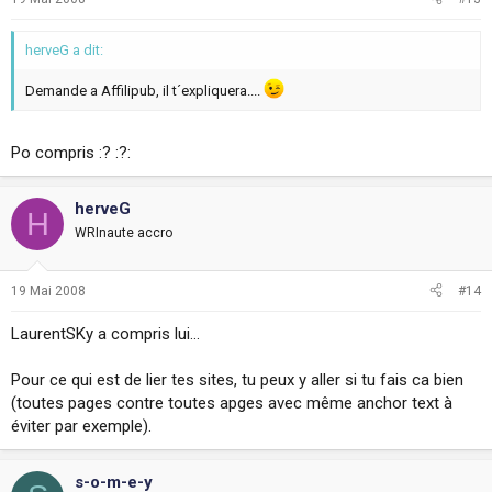
herveG a dit:
Demande a Affilipub, il t´expliquera....
Po compris :? :?:
herveG
H
WRInaute accro
19 Mai 2008
#14
LaurentSKy a compris lui...
Pour ce qui est de lier tes sites, tu peux y aller si tu fais ca bien
(toutes pages contre toutes apges avec même anchor text à
éviter par exemple).
s-o-m-e-y