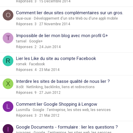
Réponses
3
15 Décembre 2014
e
Comment lier deux sites complémentaires sur un gros.
O
ouai-ouai
Développement d'un site Web ou d'une appli mobile
Réponses
3
27 Novembre 2014
Impossible de lier mon blog avec mon profil G+
T
tamiel
Google+
Réponses
2
24 Juin 2014
Lier les Like du site au compte Facebook
R
romek
Facebook
Réponses
4
23 Mai 2014
Interdire les sites de basse qualité de nous lier ?
X
XoSt
Netlinking, backlinks, liens et redirections
Réponses
9
27 Juin 2012
Comment lier Google Shopping à Lengow
L
Lusmilla
Google : l'entreprise, les sites web, les services
Réponses
3
21 Mai 2012
Google Documents - formulaire : lier les questions ?
I
ivoyages
Google : l'entreprise, les sites web, les services