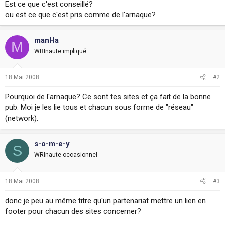
Est ce que c'est conseillé?
i
ou est ce que c'est pris comme de l'arnaque?
o
n
manHa
M
WRInaute impliqué
18 Mai 2008
#2
Pourquoi de l'arnaque? Ce sont tes sites et ça fait de la bonne
pub. Moi je les lie tous et chacun sous forme de "réseau"
(network).
s-o-m-e-y
S
WRInaute occasionnel
18 Mai 2008
#3
donc je peu au même titre qu'un partenariat mettre un lien en
footer pour chacun des sites concerner?