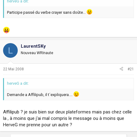
herveG a dit:
Participe passé du verbe crayer sans doûte...
LaurentSKy
L
Nouveau WRInaute
22 Mai 2008
#21
herveG a dit:
Demande a Affilipub, il t´expliquera....
Affilipub ? je suis bien sur deux plateformes mais pas chez celle
la , à moins que j'ai mal compris le message ou à moins que
HerveG me prenne pour un autre ?