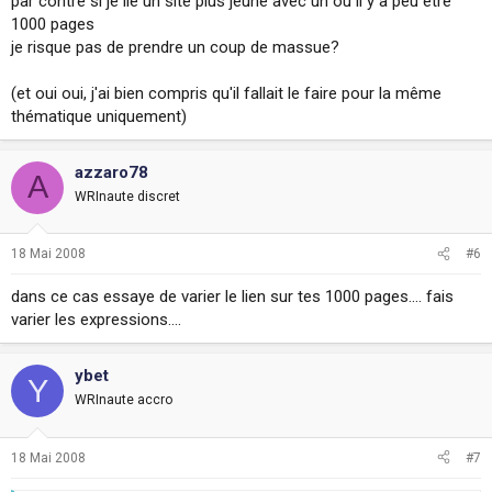
par contre si je lie un site plus jeune avec un ou il y a peu être
1000 pages
je risque pas de prendre un coup de massue?
(et oui oui, j'ai bien compris qu'il fallait le faire pour la même
thématique uniquement)
azzaro78
A
WRInaute discret
18 Mai 2008
#6
dans ce cas essaye de varier le lien sur tes 1000 pages.... fais
varier les expressions....
ybet
Y
WRInaute accro
18 Mai 2008
#7