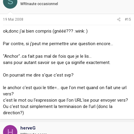
S
WRInaute occasionnel
19 Mai 2008
#15
ok,donc j'ai bien compris (gnééé??? :wink: )
Par contre, si j'peut me permettre une question encore...
"Anchor"..ca fait pas mal de fois que je le lis...
sans pour autant savoir se que ça signifie exactement.
On pourrait me dire s'que c'est svp?
le anchor c'est quoi le title=... que l'on met quand on fait une url
vers?
c'est le mot ou l'expression que l'on URL'ise pour envoyer vers?
Ou c'est tout simplement la terminaison de l'url (donc la
direction?)
herveG
H