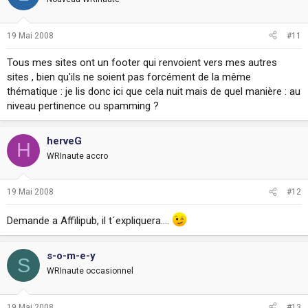
19 Mai 2008
#11
Tous mes sites ont un footer qui renvoient vers mes autres
sites , bien qu'ils ne soient pas forcément de la même
thématique : je lis donc ici que cela nuit mais de quel manière : au
niveau pertinence ou spamming ?
herveG
H
WRInaute accro
19 Mai 2008
#12
Demande a Affilipub, il t´expliquera....
s-o-m-e-y
S
WRInaute occasionnel
19 Mai 2008
#13