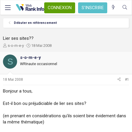
CONNEXION
S'INSCRIRE
Débuter en référencement
Lier ses sites??
A
D
s-o-m-e-y
18 Mai 2008
u
a
t
t
s-o-m-e-y
S
e
e
WRInaute occasionnel
u
d
r
e
d
d
18 Mai 2008
#1
e
é
l
b
Bonjour a tous,
a
u
d
t
Est-il bon ou préjudiciable de lier ses sites?
i
s
c
(en prenant en considérations qu'ils soient bine évidement dans
u
la même thématique)
s
s