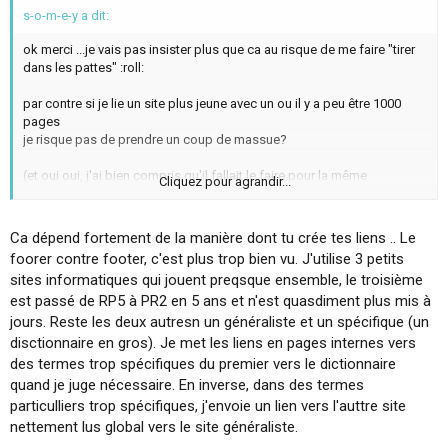
s-o-m-e-y a dit:
ok merci ...je vais pas insister plus que ca au risque de me faire "tirer
dans les pattes" :roll:
par contre si je lie un site plus jeune avec un ou il y a peu être 1000
pages
je risque pas de prendre un coup de massue?
(et oui oui, j'ai bien compris qu'il fallait le faire pour la même
Cliquez pour agrandir...
thématique uniquement)
Ca dépend fortement de la manière dont tu crée tes liens .. Le
foorer contre footer, c'est plus trop bien vu. J'utilise 3 petits
sites informatiques qui jouent preqsque ensemble, le troisième
est passé de RP5 à PR2 en 5 ans et n'est quasdiment plus mis à
jours. Reste les deux autresn un généraliste et un spécifique (un
disctionnaire en gros). Je met les liens en pages internes vers
des termes trop spécifiques du premier vers le dictionnaire
quand je juge nécessaire. En inverse, dans des termes
particulliers trop spécifiques, j'envoie un lien vers l'auttre site
nettement lus global vers le site généraliste.