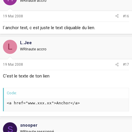
WRInaute accro
19 Mai 2008
#16
l´anchor text, c est juste le text cliquable du lien.
L.Jee
L
WRInaute accro
19 Mai 2008
#17
C'est le texte de ton lien
Code:
<a href="www.xxx.xx">Anchor</a>
snooper
S
WRInaute passionné