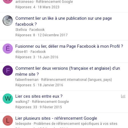
antoineseo
Référencement Google
Réponses
4
18 Mars 2023
Comment lier un like à une publication sur une page
facebook ?
Stellvia
Facebook
Réponses
8
12 Décembre 2017
Fusionner ou lier, délier ma Page Facebook à mon Profil ?
É
élise-81
Facebook
Réponses
3
16 Juin 2016
Comment lier deux versions (française et anglaise) d'un
F
même site ?
fabienfreeman
Référencement international (langues, pays)
Réponses
5
18 Janvier 2016
S
Lier ces sites entre eux ?
W
o
walking7
Référencement Google
Réponses
33
9 Février 2015
n
d
Lier plusieurs sites - référencement Google
L
a
ledespote
Problèmes de référencement spécifiques à vos sites
g