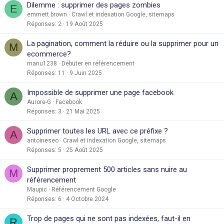
Dilemme : supprimer des pages zombies
E
emmett brown
Crawl et indexation Google, sitemaps
Réponses
2
19 Août 2025
La pagination, comment la réduire ou la supprimer pour un
M
ecommerce?
manu1238
Débuter en référencement
Réponses
11
9 Juin 2025
Impossible de supprimer une page facebook
A
Aurore-G
Facebook
Réponses
3
21 Mai 2025
Supprimer toutes les URL avec ce préfixe ?
A
antoineseo
Crawl et indexation Google, sitemaps
Réponses
5
25 Août 2025
Supprimer proprement 500 articles sans nuire au
M
référencement
Maupic
Référencement Google
Réponses
6
4 Octobre 2024
Trop de pages qui ne sont pas indexées, faut-il en
R