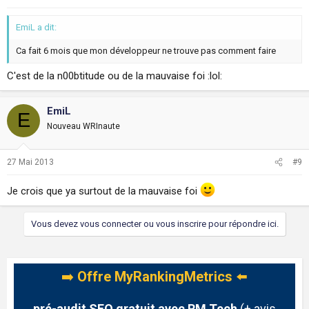
EmiL a dit:
Ca fait 6 mois que mon développeur ne trouve pas comment faire
C'est de la n00btitude ou de la mauvaise foi :lol:
EmiL
E
Nouveau WRInaute
27 Mai 2013
#9
Je crois que ya surtout de la mauvaise foi
Vous devez vous connecter ou vous inscrire pour répondre ici.
➡️
Offre MyRankingMetrics
⬅️
pré-audit SEO gratuit avec RM Tech
(+ avis