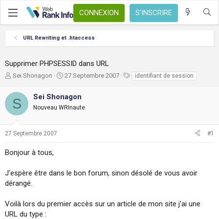
CONNEXION
S'INSCRIRE
URL Rewriting et .htaccess
Supprimer PHPSESSID dans URL
A
D
T
Sei Shonagon
27 Septembre 2007
identifiant de session
u
a
a
t
t
g
Sei Shonagon
S
e
e
s
Nouveau WRInaute
u
d
r
e
d
d
27 Septembre 2007
#1
e
é
l
b
Bonjour à tous,
a
u
d
t
i
J'espère être dans le bon forum, sinon désolé de vous avoir
s
dérangé.
c
u
Voilà lors du premier accès sur un article de mon site j'ai une
s
URL du type :
s