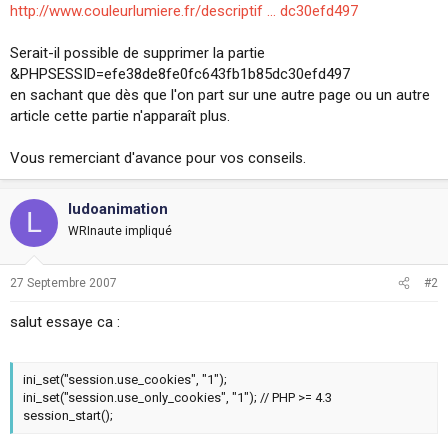
http://www.couleurlumiere.fr/descriptif ... dc30efd497
i
o
n
Serait-il possible de supprimer la partie
&PHPSESSID=efe38de8fe0fc643fb1b85dc30efd497
en sachant que dès que l'on part sur une autre page ou un autre
article cette partie n'apparaît plus.
Vous remerciant d'avance pour vos conseils.
ludoanimation
L
WRInaute impliqué
27 Septembre 2007
#2
salut essaye ca :
ini_set("session.use_cookies", "1");
ini_set("session.use_only_cookies", "1"); // PHP >= 4.3
session_start();