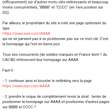
(efficacement) sur d'autres mots-clés intéressants et beaucoup
i
moins concurrentiels, "BBBB" et "CCCC" (en 1ere position sur
o
n
GG).
Par ailleurs, le propriétaire du site a créé une page optimisée du
type :
Https://www.xxxx.com/AAAA
qui ne se parvient pas à se positionner pas sur ce mot-clé. C'est
la homepage qui l'est en 6eme pos.
Tous ses concurrents (de solides marques en France dont 1 du
CAC40) référencent leur homepage sur AAAA.
Faut-il :
- 1. continuer ainsi et booster le netlinking vers la page
https://www.xxxx.com/AAAA
- 2. prendre le risque de complètement revoir la strat : tenter de
positionner la homepage sur AAAA et positionner d'autres pages
sur BBBB et CCCC ?