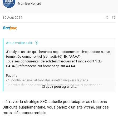
Membre Honoré
10 Août 2024
#6
Bon
jour
,
Atout maitre a dit:
J'analyse un site qui cherche à se positionner en 1ère position sur un
terme très concurrentiel (son activité). Ex. "AAAA".
Tous ses concurrents (de solides marques en France dont 1 du
CAC40) référencent leur homepage sur AAAA.
Faut-il :
- 1. continuer ainsi et booster le netlinking vers la page
- 2. tenter de positionner la homepage sur AAAA et positionner
Cliquez pour agrandir...
d'autres pages sur BBBB et CCCC ?
- 3. optimiser le référencement de la homepage sur AAAA, BBBB et
CCCC.
- 4. revoir la stratégie SEO actuelle pour adapter aux besoins.
Difficulté supplémentaire, vous parlez d'un site vitrine, sur des
Merci, les autres mots-clés sont également concurrentiels mais
mots-clés concurrentiels.
moins.