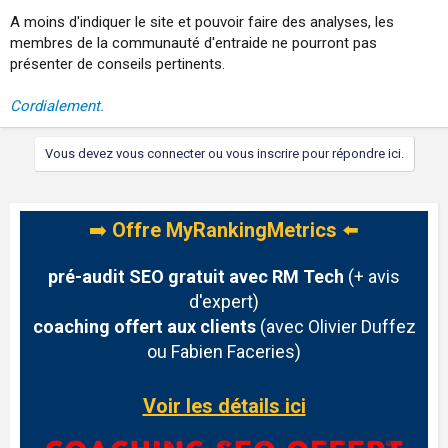
Il s'agit d'un site vitrine qui envoie vers une app pour la conversion.
Les 2 pages doivent informer, rassurer et capter le trafic.
A moins d'indiquer le site et pouvoir faire des analyses, les
membres de la communauté d'entraide ne pourront pas
présenter de conseils pertinents.
Cordialement.
Vous devez vous connecter ou vous inscrire pour répondre ici.
➡️
Offre MyRankingMetrics
⬅️
pré-audit SEO gratuit avec RM Tech
(+ avis
d'expert)
coaching offert aux clients
(avec Olivier Duffez
ou Fabien Faceries)
Voir les détails ici