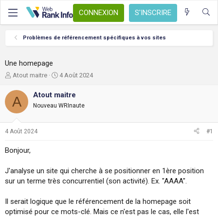
CONNEXION
S'INSCRIRE
Problèmes de référencement spécifiques à vos sites
Une homepage
A
D
Atout maitre
4 Août 2024
u
a
t
t
Atout maitre
A
e
e
Nouveau WRInaute
u
d
r
e
d
d
4 Août 2024
#1
e
é
l
b
Bonjour,
a
u
d
t
J'analyse un site qui cherche à se positionner en 1ère position
i
s
sur un terme très concurrentiel (son activité). Ex. "AAAA".
c
u
Il serait logique que le référencement de la homepage soit
s
optimisé pour ce mots-clé. Mais ce n'est pas le cas, elle l'est
s