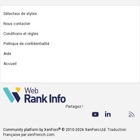
Sélecteur de styles
Nous contacter
Conditions et règles
Politique de confidentialité
Aide
Accueil
R
S
S
Partagez !
Facebook
Twitter
youtube
LinkedIn
Nous co
RS
®
Community platform by XenForo
© 2010-2026 XenForo Ltd.
Traduction
Française par xenFrench.com.