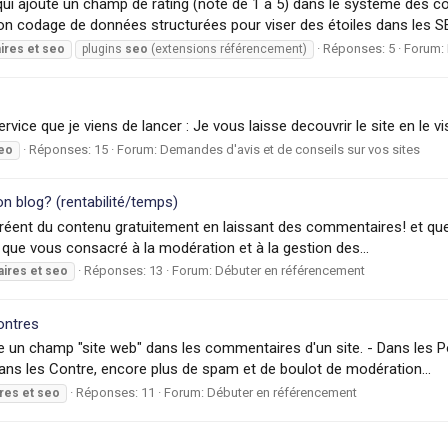
ui ajoute un champ de rating (note de 1 à 5) dans le système des
n codage de données structurées pour viser des étoiles dans les SE
Réponses: 5
Forum:
ires
et
seo
plugins
seo
(extensions référencement)
ervice que je viens de lancer : Je vous laisse decouvrir le site en le
Réponses: 15
Forum:
Demandes d'avis et de conseils sur vos sites
eo
on blog? (rentabilité/temps)
créent du contenu gratuitement en laissant des commentaires! et que 
s que vous consacré à la modération et à la gestion des...
Réponses: 13
Forum:
Débuter en référencement
ires
et
seo
ontres
e un champ "site web" dans les commentaires d'un site. - Dans les P
ans les Contre, encore plus de spam et de boulot de modération...
Réponses: 11
Forum:
Débuter en référencement
res
et
seo