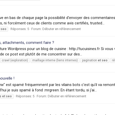
ve en bas de chaque page la possibilité d'envoyer des commentaires
és, ni forcément ceux de clients comme avis certifiés, trusted...
Réponses: 5
Forum:
Débuter en référencement
seo
s, attachments, comment faire ?
cture Wordpress pour un blog de cuisine : http://tucuisines.fr Si vo
ut de ce post est plutôt de me concentrer sur des...
crawl (exploration)
maillage interne (liens internes)
pagination
et
seo
ré
uvelle !
" est spamé fréquemment par les vilains bots c'est qu'il va remonter
i je suis spamé à fond :mrgreen: En étant tordu, si j'ai...
Réponses: 5
Forum:
Débuter en référencement
s
et
seo