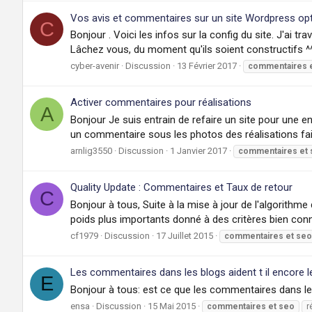
Vos avis et commentaires sur un site Wordpress op
C
Bonjour . Voici les infos sur la config du site. J'ai t
Lâchez vous, du moment qu'ils soient constructifs ^^
cyber-avenir
Discussion
13 Février 2017
commentaires
Activer commentaires pour réalisations
A
Bonjour Je suis entrain de refaire un site pour une en
un commentaire sous les photos des réalisations faites
arnlig3550
Discussion
1 Janvier 2017
commentaires
et
Quality Update : Commentaires et Taux de retour
C
Bonjour à tous, Suite à la mise à jour de l'algorithm
poids plus importants donné à des critères bien conn
cf1979
Discussion
17 Juillet 2015
commentaires
et
seo
Les commentaires dans les blogs aident t il encore 
E
Bonjour à tous: est ce que les commentaires dans le
ensa
Discussion
15 Mai 2015
commentaires
et
seo
r