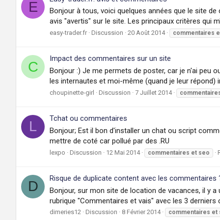
E
Bonjour à tous, voici quelques années que le site de 
avis "avertis" sur le site. Les principaux critères qui m
easy-trader.fr
Discussion
20 Août 2014
commentaires
e
Impact des commentaires sur un site
C
Bonjour :) Je me permets de poster, car je n'ai peu 
les internautes et moi-même (quand je leur répond) inf
choupinette-girl
Discussion
7 Juillet 2014
commentaire
Tchat ou commentaires
L
Bonjour; Est il bon d'installer un chat ou script comm
mettre de coté car pollué par des .RU
lexpo
Discussion
12 Mai 2014
commentaires
et
seo
Risque de duplicate content avec les commentaires 
D
Bonjour, sur mon site de location de vacances, il y a
rubrique "Commentaires et vais" avec les 3 derniers
dimeries12
Discussion
8 Février 2014
commentaires
et