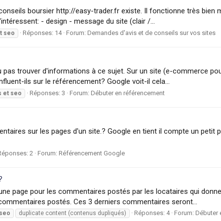
conseils boursier http://easy-trader.fr existe. Il fonctionne très bie
'intéressent: - design - message du site (clair /...
Réponses: 14
Forum:
Demandes d'avis et de conseils sur vos sites
t
seo
ou pas trouver d'informations à ce sujet. Sur un site (e-commerce p
luent-ils sur le référencement? Google voit-il cela...
Réponses: 3
Forum:
Débuter en référencement
s
et
seo
entaires sur les pages d'un site.? Google en tient il compte un petit
Réponses: 2
Forum:
Référencement Google
?
 une page pour les commentaires postés par les locataires qui donnent 
 commentaires postés. Ces 3 derniers commentaires seront...
Réponses: 4
Forum:
Débuter 
seo
duplicate content (contenus dupliqués)