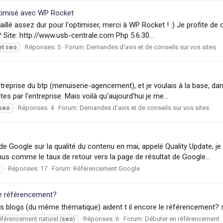
timisé avec WP Rocket
ravaillé assez dur pour l'optimiser, merci à WP Rocket ! :) Je profite d
 Site: http://www.usb-centrale.com Php 5.6.30...
Réponses: 5
Forum:
Demandes d'avis et de conseils sur vos sites
et
seo
treprise du btp (menuiserie-agencement), et je voulais à la base, dans
 par l'entreprise. Mais voilà qu'aujourd'hui je me...
Réponses: 4
Forum:
Demandes d'avis et de conseils sur vos sites
seo
e de Google sur la qualité du contenu en mai, appelé Quality Update, 
us comme le taux de retour vers la page de résultat de Google...
Réponses: 17
Forum:
Référencement Google
le référencement?
s blogs (du même thématique) aident t il encore le référencement? 
Réponses: 6
Forum:
Débuter en référencement
éférencement naturel (
seo
)