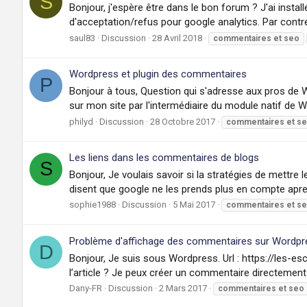
S
Bonjour, j'espère être dans le bon forum ? J'ai instal
d'acceptation/refus pour google analytics. Par contre 
saul83
Discussion
28 Avril 2018
commentaires
et
seo
Wordpress et plugin des commentaires
P
Bonjour à tous, Question qui s'adresse aux pros de 
sur mon site par l'intermédiaire du module natif de Wor
philyd
Discussion
28 Octobre 2017
commentaires
et
s
Les liens dans les commentaires de blogs
S
Bonjour, Je voulais savoir si la stratégies de mettre
disent que google ne les prends plus en compte apres y
sophie1988
Discussion
5 Mai 2017
commentaires
et
s
Problème d'affichage des commentaires sur Wordpr
D
Bonjour, Je suis sous Wordpress. Url : https://les-
l’article ? Je peux créer un commentaire directement da
Dany-FR
Discussion
2 Mars 2017
commentaires
et
seo