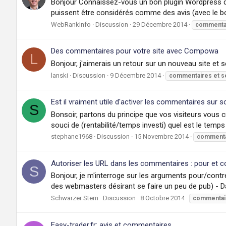
Bonjour Connaissez-vous un bon plugin Wordpress q
puissent être considérés comme des avis (avec le bo
WebRankInfo
Discussion
29 Décembre 2014
commenta
Des commentaires pour votre site avec Compowa
L
Bonjour, j'aimerais un retour sur un nouveau site et s
lanski
Discussion
9 Décembre 2014
commentaires
et
s
Est il vraiment utile d'activer les commentaires sur s
S
Bonsoir, partons du principe que vos visiteurs vous 
souci de (rentabilité/temps investi) quel est le temp
stephane1968
Discussion
15 Novembre 2014
commenta
Autoriser les URL dans les commentaires : pour et c
S
Bonjour, je m'interroge sur les arguments pour/contr
des webmasters désirant se faire un peu de pub) - D
Schwarzer Stern
Discussion
8 Octobre 2014
commentai
Easy-trader.fr: avis et commentaires