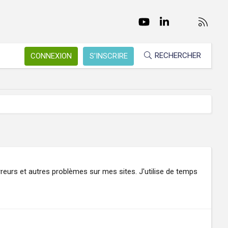
Facebook
Twitter
youtube
LinkedIn
Nous conta
RSS
RECHERCHER
CONNEXION
S'INSCRIRE
erreurs et autres problèmes sur mes sites. J'utilise de temps