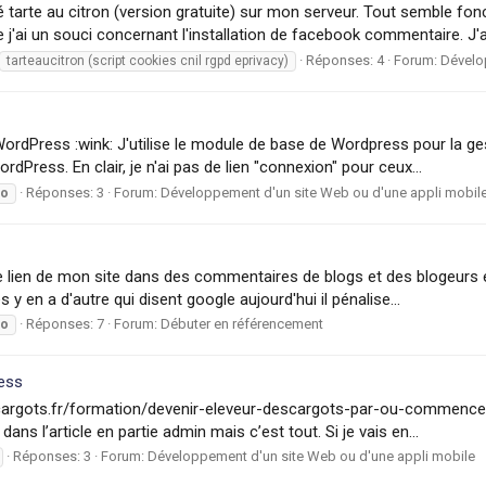
lé tarte au citron (version gratuite) sur mon serveur. Tout semble fon
j'ai un souci concernant l'installation de facebook commentaire. J'ai
Réponses: 4
Forum:
Dévelo
tarteaucitron (script cookies cnil rgpd eprivacy)
WordPress :wink: J'utilise le module de base de Wordpress pour la 
dPress. En clair, je n'ai pas de lien "connexion" pour ceux...
Réponses: 3
Forum:
Développement d'un site Web ou d'une appli mobil
eo
 le lien de mon site dans des commentaires de blogs et des blogeurs e
 en a d'autre qui disent google aujourd'hui il pénalise...
Réponses: 7
Forum:
Débuter en référencement
eo
ess
escargots.fr/formation/devenir-eleveur-descargots-par-ou-commencer/
ns l’article en partie admin mais c’est tout. Si je vais en...
Réponses: 3
Forum:
Développement d'un site Web ou d'une appli mobile