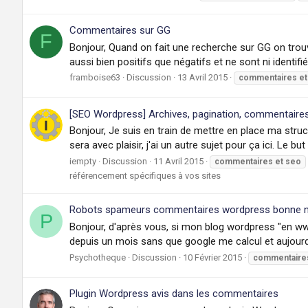
Commentaires sur GG
F
Bonjour, Quand on fait une recherche sur GG on trou
aussi bien positifs que négatifs et ne sont ni identifi
framboise63
Discussion
13 Avril 2015
commentaires
et
[SEO Wordpress] Archives, pagination, commentaire
Bonjour, Je suis en train de mettre en place ma stru
sera avec plaisir, j'ai un autre sujet pour ça ici. Le b
iempty
Discussion
11 Avril 2015
commentaires
et
seo
référencement spécifiques à vos sites
Robots spameurs commentaires wordpress bonne no
P
Bonjour, d'après vous, si mon blog wordpress "en www
depuis un mois sans que google me calcul et aujourd'hu
Psychotheque
Discussion
10 Février 2015
commentaire
Plugin Wordpress avis dans les commentaires